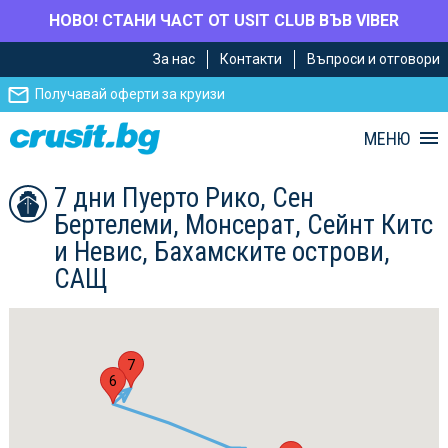
НОВО! СТАНИ ЧАСТ ОТ USIT CLUB ВЪВ VIBER
Премини
Премини
За нас
Контакти
Въпроси и отговори
към
към
главното
Навигацията
Получавай оферти за круизи
съдържание
МЕНЮ
7 дни Пуерто Рико, Сен
Бертелеми, Монсерат, Сейнт Китс
и Невис, Бахамските острови,
САЩ
7
6