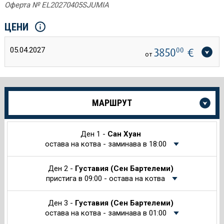
Оферта № EL20270405SJUMIA
ЦЕНИ
05.04.2027
3850
00
€
от
Още
МАРШРУТ
информация
за
Круиза
Ден 1 -
Сан Хуан
остава на котва - заминава в 18:00
Ден 2 -
Густавия (Сен Бартелеми)
пристига в 09:00 - остава на котва
Ден 3 -
Густавия (Сен Бартелеми)
остава на котва - заминава в 01:00