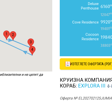
Deluxe
6160
0
Penthouse
91
12047
9920
0
Cove Residence
83
19401
1
Cocoon
2
1984
Residence
3
6
38803
4
ИЗТЕГЛЕТЕ ОФЕРТАТА (PDF
иблизителни и не целят да
КРУИЗНА КОМПАНИ
КОРАБ:
EXPLORA III
Оферта № EL20270212SJUMIA