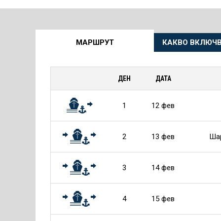
Още
МАРШРУТ
КАКВО ВКЛЮЧВ
информация
за
ДЕН
ДАТА
Круиза
1
12 фев
2
13 фев
Шар
3
14 фев
4
15 фев