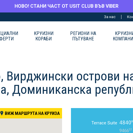
НОВО! СТАНИ ЧАСТ ОТ USIT CLUB ВЪВ VIBER
За нас
Ко
ЕЦИАЛНИ
КРУИЗНИ
РЕГИОНИ НА
КРУИЗН
ФЕРТИ
КОРАБИ
ПЪТУВАНЕ
КОМПАН
о, Вирджински острови н
па, Доминиканска репуб
ВИЖ МАРШРУТА НА КРУИЗА
4840
0
Terrace Suite
22
9466