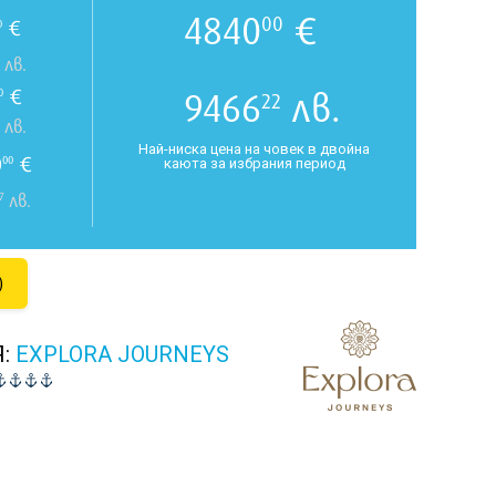
4840
€
00
€
0
лв.
€
9466
лв.
0
22
лв.
Най-ниска цена на човек в двойна
0
€
00
каюта за избрания период
7
лв.
)
Я:
EXPLORA JOURNEYS