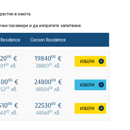
растни в каюта.
чки пасажери и да изпратите запитване.
 Residence
Cocoon Residence
20
€
19840
€
00
00
ИЗБЕРИ
83
67
401
лв.
38803
лв.
400
€
24800
€
00
00
ИЗБЕРИ
29
58
252
лв.
48504
лв.
610
€
22530
€
00
00
ИЗБЕРИ
02
85
663
лв.
44064
лв.