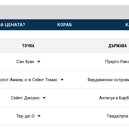
А ЦЕНАТА?
КОРАБ
К
ТОЧКА
ДЪРЖАВА
Сан Хуан
Пуерто Рик
лот Амали, о-в Сейнт Томас
Вирджински остров
Сейнт Джоунс
Антигуа и Бар
Тер-де-О
Гваделупа