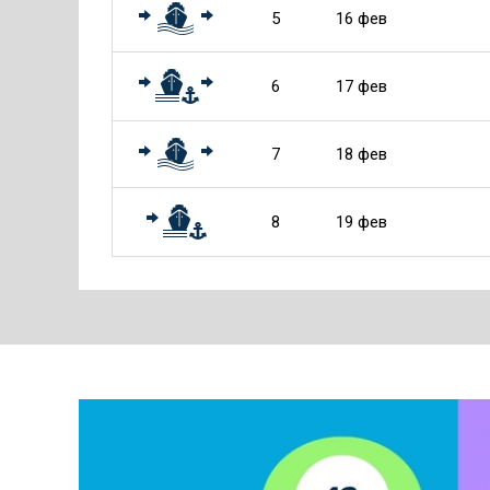
5
16 фев
6
17 фев
7
18 фев
8
19 фев