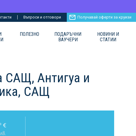
нтакти
Въпроси и отговори
Получавай оферти за круизи
И
ПОЛЕЗНО
ПОДАРЪЧНИ
НОВИНИ И
ИИ
ВАУЧЕРИ
СТАТИИ
а САЩ, Антигуа и
лика, САЩ
€
0
лв.