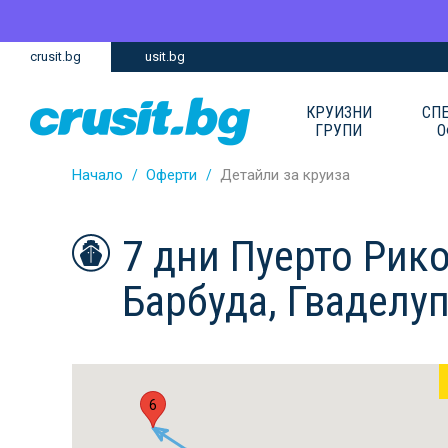
Премини
Премини
crusit.bg
usit.bg
към
към
главното
Навигацията
съдържание
КРУИЗНИ
СП
ГРУПИ
О
Начало
Оферти
Детайли за круиза
7 дни Пуерто Рик
Барбуда, Гваделу
6