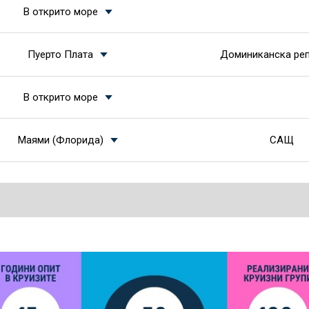
В открито море
Пуерто Плата
Доминиканска ре
В открито море
Маями (Флорида)
САЩ