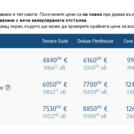
лаване и тип каюти. Посочените цени са
на човек
при двама въз
казани с вече калкулираната отстъпка.
дващ екран, където ще може да проверите крайната цена за вси
Terrace Suite
Deluxe Penthouse
Cove
4840
€
6160
€
99
00
00
22
91
9466
лв.
12047
лв.
19
6050
€
7700
€
12
00
00
то
77
89
11832
лв.
15059
лв.
24
7530
€
8850
€
12
00
00
40
10
14727
лв.
17309
лв.
24