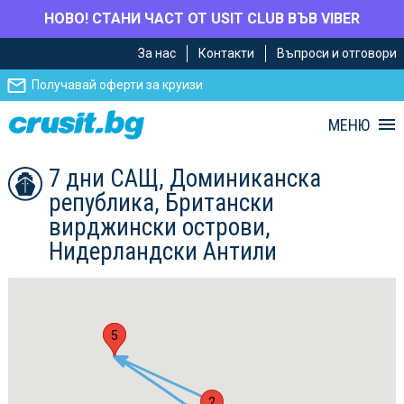
НОВО! СТАНИ ЧАСТ ОТ USIT CLUB ВЪВ VIBER
Премини
Премини
За нас
Контакти
Въпроси и отговори
към
към
главното
Навигацията
Получавай оферти за круизи
съдържание
МЕНЮ
7 дни САЩ, Доминиканска
република, Британски
вирджински острови,
Нидерландски Антили
1
5
2