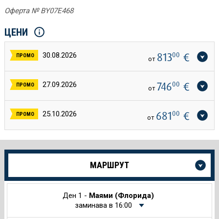
Оферта № BY07E468
ЦЕНИ
813
00
€
30.08.2026
ПРОМО
от
746
00
€
27.09.2026
ПРОМО
от
681
00
€
25.10.2026
ПРОМО
от
Още
МАРШРУТ
информация
за
Круиза
Ден 1 -
Маями (Флорида)
заминава в 16:00