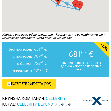
3
4
Картата е само за обща ориентация. Координатите са приблизителни и
не целят да покажат точната локация на кораба.
-17%
681
€
00
без прозорец
681
€
00
787
€
00
с прозорец
785
€
00
Най-ниска цена на човек в
с балкон
двойна каюта за избрания
период
1213
€
00
апартамент
ИЗТЕГЛЕТЕ ОФЕРТАТА (PDF)
КРУИЗНА КОМПАНИЯ:
CELEBRITY
КОРАБ:
CELEBRITY BEYOND