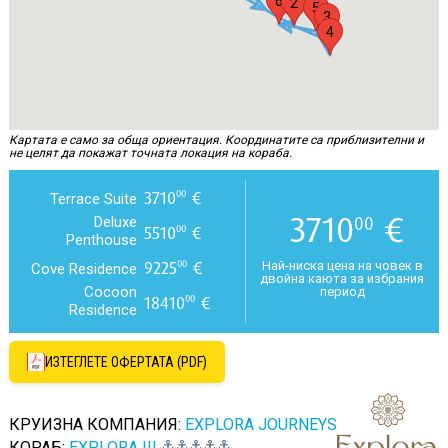
6
2
5
3
4
Картата е само за обща ориентация. Координатите са приблизителни и
не целят да покажат точната локация на кораба.
3710
€
00
Terrace Suite
3710
€
00
Deluxe
5510
€
00
Penthouse
9225
€
00
Най-ниска цена на човек в
Cove Residence
двойна каюта за избрания
Cocoon
период
18410
€
00
Residence
ИЗТЕГЛЕТЕ ОФЕРТАТА (PDF)
КРУИЗНА КОМПАНИЯ:
EXPLORA JOURNEYS
КОРАБ:
EXPLORA III