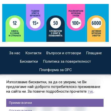
За нас
Контакти
Въпроси и отговори
Плащане
Бисквитки
Политика за поверителност
Платформа за ОРС
СПЕЦИАЛИЗИРАН САЙТ ЗА ИНДИВИДУАЛНИ И
Използваме бисквитки, за да се уверим, че Ви
предлагаме най-доброто потребителско преживяване
ОРГАНИЗИРАНИ КРУИЗИ НА
на сайта ни. За повече подробности прочетете
тук
.
Приеми всички
Откажи всички