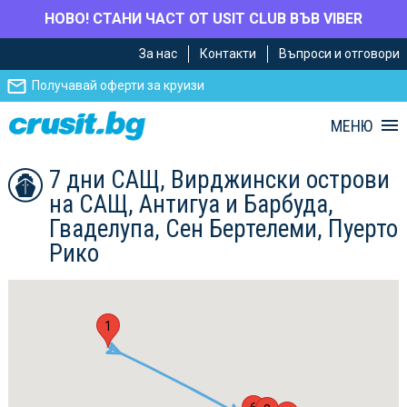
НОВО! СТАНИ ЧАСТ ОТ USIT CLUB ВЪВ VIBER
Премини
Премини
За нас
Контакти
Въпроси и отговори
към
към
главното
Навигацията
Получавай оферти за круизи
съдържание
МЕНЮ
7 дни САЩ, Вирджински острови
на САЩ, Антигуа и Барбуда,
Гваделупа, Сен Бертелеми, Пуерто
Рико
1