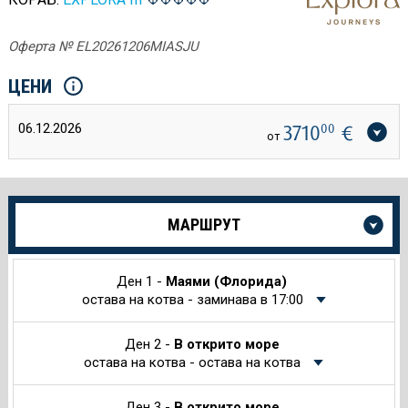
Оферта № EL20261206MIASJU
ЦЕНИ
06.12.2026
3710
00
€
от
Още
МАРШРУТ
информация
за
Круиза
Ден 1 -
Маями (Флорида)
остава на котва - заминава в 17:00
Ден 2 -
В открито море
остава на котва - остава на котва
Ден 3 -
В открито море