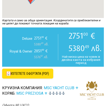
Картата е само за обща ориентация. Координатите са приблизителни и
не целят да покажат точната локация на кораба.
2751
€
00
2751
€
00
Deluxe
49
5380
лв.
5380
лв.
49
2851
€
00
Royal & Owner
07
Най-ниска цена на човек в
5576
лв.
двойна каюта за избрания
период
ИЗТЕГЛЕТЕ ОФЕРТАТА (PDF)
КРУИЗНА КОМПАНИЯ:
MSC YACHT CLUB ⚜
КОРАБ:
MSC PREZIOSA ⚜
Оферта № UXCQ