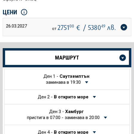
ЦЕНИ
26.03.2027
2751
00
€
/ 5380
49
лв.
от
Още
МАРШРУТ
информация
за
Круиза
Ден 1 -
Саутхемптън
заминава в 19:30
Ден 2 -
В открито море
Ден 3 -
Хамбург
пристига в 07:00 - заминава в 20:00
Ден 4 -
В открито море