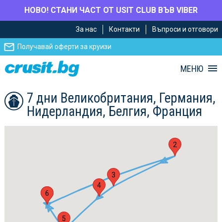
НОВО! СТАНИ ЧАСТ ОТ USIT CLUB ВЪВ VIBER
Премини
Премини
За нас
Контакти
Въпроси и отговори
към
към
главното
Навигацията
Получавай оферти за круизи
съдържание
МЕНЮ
7 дни Великобритания, Германия,
Нидерландия, Белгия, Франция
2
3
4
1
6
5