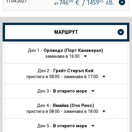
11.04.2027
746
00
€
/ 1459
05
лв.
от
Още
МАРШРУТ
информация
за
Круиза
Ден 1 -
Орландо (Порт Канаверал)
заминава в 16:00
Ден 2 -
Грейт Стиръп Кей
пристига в 08:00 - заминава в 17:00
Ден 3 -
В открито море
Ден 4 -
Ямайка (Очо Риос)
пристига в 08:00 - заминава в 18:00
Ден 5 -
В открито море