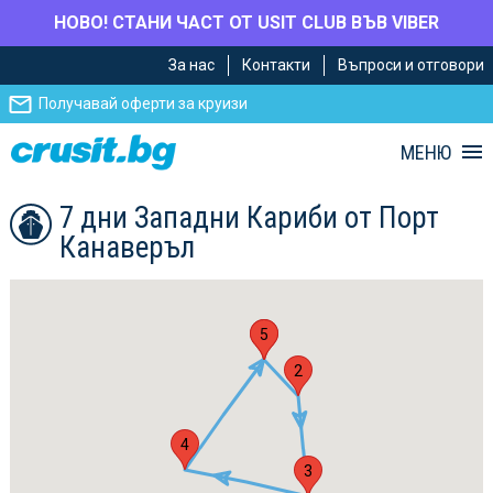
НОВО! СТАНИ ЧАСТ ОТ USIT CLUB ВЪВ VIBER
Премини
Премини
За нас
Контакти
Въпроси и отговори
към
към
главното
Навигацията
Получавай оферти за круизи
съдържание
МЕНЮ
7 дни Западни Кариби от Порт
Канаверъл
1
5
2
4
3