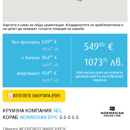
Картата е само за обща ориентация. Координатите са приблизителни и
не целят да покажат точната локация на кораба.
549
€
00
без прозорец
549
€
00
75
1073
лв.
864
€
00
с балкон
1073
лв.
75
84
1689
лв.
954
€
00
Най-ниска цена на човек в
апартамент
двойна каюта за избрания
86
период
1865
лв.
ИЗТЕГЛЕТЕ ОФЕРТАТА (PDF)
КРУИЗНА КОМПАНИЯ:
NCL
КОРАБ:
NORWEGIAN EPIC
Оферта № EPCB07CNNPCVPCV