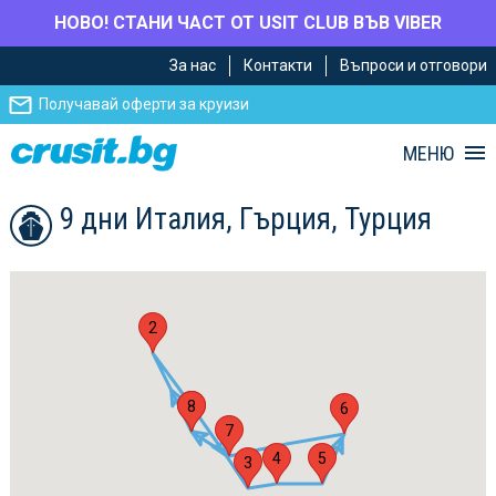
НОВО! СТАНИ ЧАСТ ОТ USIT CLUB ВЪВ VIBER
Премини
Премини
За нас
Контакти
Въпроси и отговори
към
към
главното
Навигацията
Получавай оферти за круизи
съдържание
МЕНЮ
9 дни Италия, Гърция, Турция
2
1
8
6
7
4
5
3