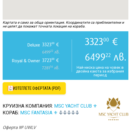
Картата е само за обща ориентация. Координатите са приблизителни и
не целят да покажат точната локация на кораба.
3323
€
00
3323
€
00
Deluxe
22
6499
лв.
6499
лв.
22
3723
€
00
Royal & Owner
56
Най-ниска цена на човек в
7281
лв.
двойна каюта за избрания
период
ИЗТЕГЛЕТЕ ОФЕРТАТА (PDF)
КРУИЗНА КОМПАНИЯ:
MSC YACHT CLUB ⚜
КОРАБ:
MSC FANTASIA ⚜
Оферта № UWLV