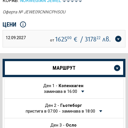
КОРАБ:
NORWEGIAN JEWEL
Оферта № JEWE09CNNCPHSOU
ЦЕНИ
12.09.2027
1625
00
€
/ 3178
22
лв.
от
Още
МАРШРУТ
информация
за
Круиза
Ден 1 -
Копенхаген
заминава в 16:00
Ден 2 -
Гьотеборг
пристига в 07:00 - заминава в 18:00
Ден 3 -
Осло