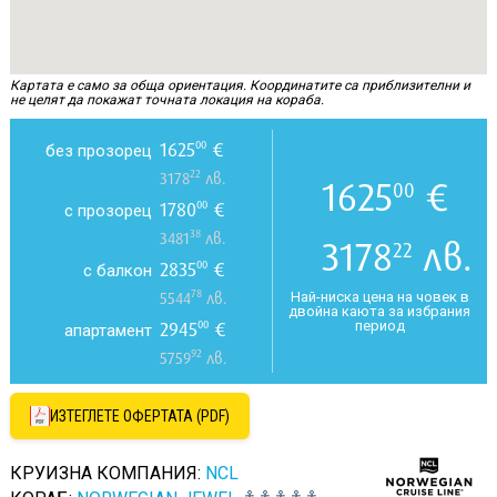
Картата е само за обща ориентация. Координатите са приблизителни и
не целят да покажат точната локация на кораба.
1625
€
00
без прозорец
22
3178
лв.
1625
€
00
1780
€
00
с прозорец
38
3481
лв.
3178
лв.
22
2835
€
00
с балкон
78
Най-ниска цена на човек в
5544
лв.
двойна каюта за избрания
период
2945
€
00
апартамент
92
5759
лв.
ИЗТЕГЛЕТЕ ОФЕРТАТА (PDF)
КРУИЗНА КОМПАНИЯ:
NCL