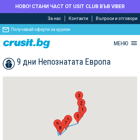
НОВО! СТАНИ ЧАСТ ОТ USIT CLUB ВЪВ VIBER
Премини
Премини
За нас
Контакти
Въпроси и отговори
към
към
главното
Навигацията
Получавай оферти за круизи
съдържание
МЕНЮ
9 дни Непознатата Европа
3
2
1
4
5
6
7
9
8