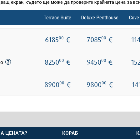
дващ екран, където ще може да проверите крайната цена за вси
Terrace Suite
Deluxe Penthouse
Cove
6185
€
7085
€
11
00
00
8250
€
9450
€
15
00
00
то
8900
€
9800
€
14
00
00
А ЦЕНАТА?
КОРАБ
К