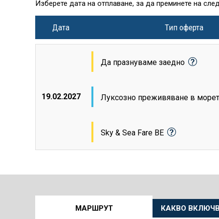
Изберете дата на отплаване, за да преминете на сле
Дата
Тип оферта
Да празнуваме заедно
19.02.2027
Луксозно преживяване в море
Sky & Sea Fare BE
Още
МАРШРУТ
КАКВО ВКЛЮЧВ