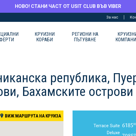
НОВО! СТАНИ ЧАСТ ОТ USIT CLUB ВЪВ VIBER
За нас
Ко
ЕЦИАЛНИ
КРУИЗНИ
РЕГИОНИ НА
КРУИЗН
ФЕРТИ
КОРАБИ
ПЪТУВАНЕ
КОМПАН
иканска република, Пуер
ви, Бахамските острови
ВИЖ МАРШРУТА НА КРУИЗА
6185
0
Terrace Suite
Deluxe
7085
0