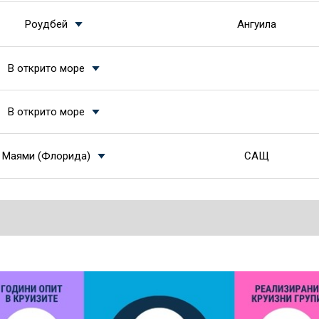
Роудбей
Ангуила
В открито море
В открито море
Маями (Флорида)
САЩ