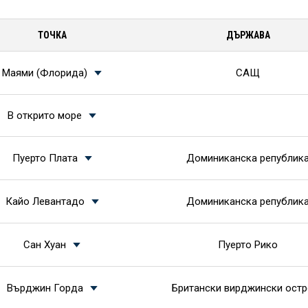
ТОЧКА
ДЪРЖАВА
Маями (Флорида)
САЩ
В открито море
Пуерто Плата
Доминиканска републик
Кайо Левантадо
Доминиканска републик
Сан Хуан
Пуерто Рико
Върджин Горда
Британски вирджински остр