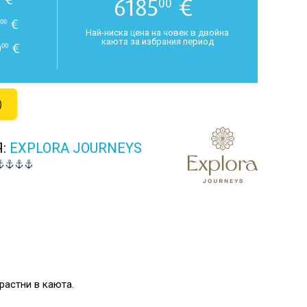
6185
€
00
€
00
Най-ниска цена на човек в двойна
каюта за избрания период
0
€
00
)
Я:
EXPLORA JOURNEYS
растни в каюта.