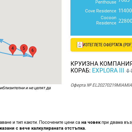
Penthouse
11400
Cove Residence
Cocoon
2280
Residence
ИЗТЕГЛЕТЕ ОФЕРТАТА (PDF
4
5
6
КРУИЗНА КОМПАНИ
КОРАБ:
EXPLORA III
Оферта № EL20270219MIAMIA
иблизителни и не целят да
лаване и тип каюти. Посочените цени са
на човек
при двама въз
казани с вече калкулираната отстъпка.