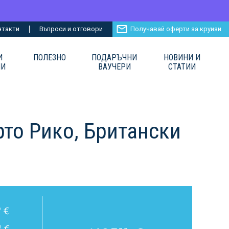
нтакти
Въпроси и отговори
Получавай оферти за круизи
И
ПОЛЕЗНО
ПОДАРЪЧНИ
НОВИНИ И
ИИ
ВАУЧЕРИ
СТАТИИ
то Рико, Британски
€
0
€
0