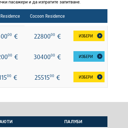
чки пасажери и да изпратите запитване.
 Residence
Cocoon Residence
400
€
22800
€
00
00
ИЗБЕРИ
200
€
30400
€
00
00
ИЗБЕРИ
115
€
25515
€
00
00
ИЗБЕРИ
АЮТИ
ПАЛУБИ