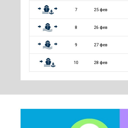
7
25 фев
8
26 фев
9
27 фев
10
28 фев