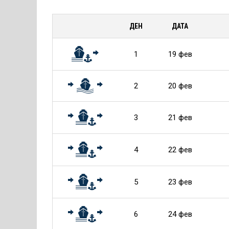
информация
за
ДЕН
ДАТА
Круиза
1
19 фев
2
20 фев
3
21 фев
4
22 фев
5
23 фев
6
24 фев