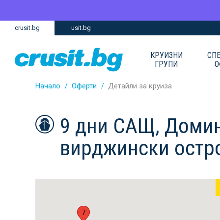
Премини
Премини
crusit.bg
usit.bg
към
към
главното
Навигацията
съдържание
КРУИЗНИ
СП
ГРУПИ
О
Начало
Оферти
Детайли за круиза
9 дни САЩ, Домин
вирджински остро
1
7