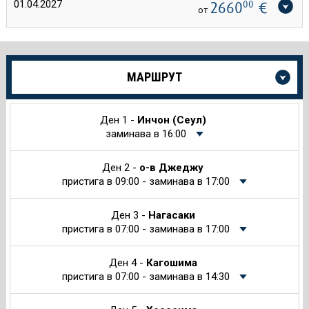
01.04.2027
2660
00
€
от
Още
МАРШРУТ
информация
за
Круиза
Ден 1 -
Инчон (Сеул)
заминава в 16:00
Ден 2 -
о-в Джеджу
пристига в 09:00 - заминава в 17:00
Ден 3 -
Нагасаки
пристига в 07:00 - заминава в 17:00
Ден 4 -
Кагошима
пристига в 07:00 - заминава в 14:30