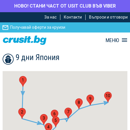
НОВО! СТАНИ ЧАСТ ОТ USIT CLUB ВЪВ VIBER
Премини
Премини
За нас
Контакти
Въпроси и отговори
към
към
главното
Навигацията
Получавай оферти за круизи
съдържание
МЕНЮ
9 дни Япония
1
10
9
8
7
2
6
3
5
4