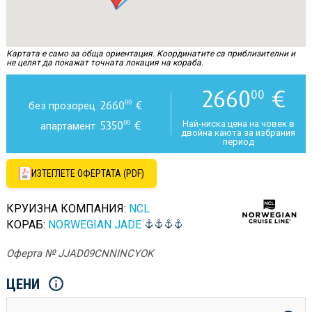
Картата е само за обща ориентация. Координатите са приблизителни и
не целят да покажат точната локация на кораба.
2660
€
00
2660
€
00
без прозорец
5350
€
00
Най-ниска цена на човек в
апартамент
двойна каюта за избрания
период
ИЗТЕГЛЕТЕ ОФЕРТАТА (PDF)
КРУИЗНА КОМПАНИЯ:
NCL
КОРАБ:
NORWEGIAN JADE
Оферта № JJAD09CNNINCYOK
ЦЕНИ