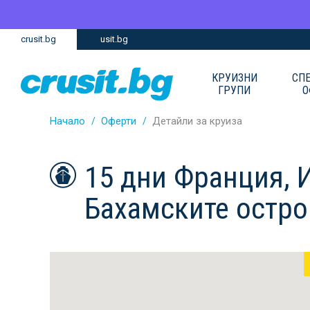
Премини
Премини
crusit.bg
usit.bg
към
към
главното
Навигацията
съдържание
КРУИЗНИ
СП
ГРУПИ
О
Начало
Оферти
Детайли за круиза
15 дни Франция, 
Бахамските остр