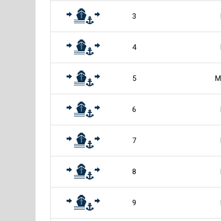
3
4
5
М
6
7
8
9