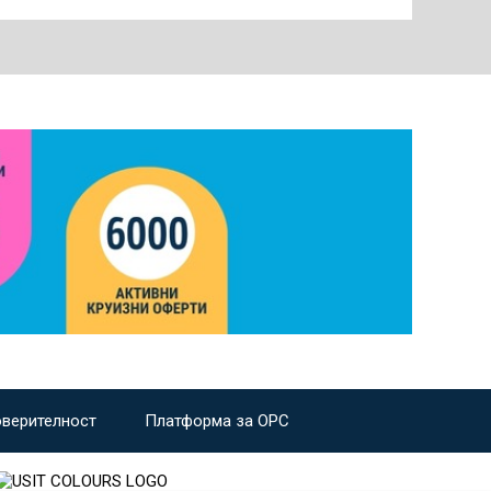
оверителност
Платформа за ОРС