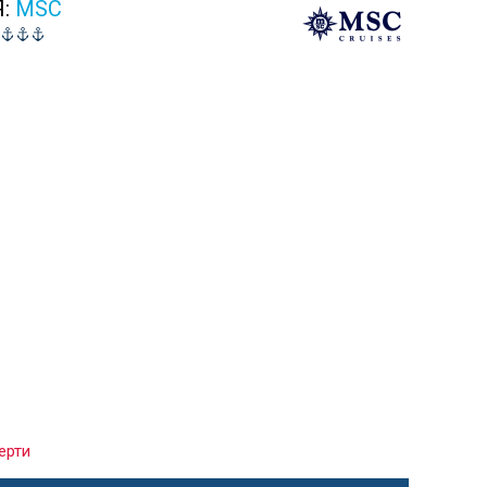
Я:
MSC
ерти