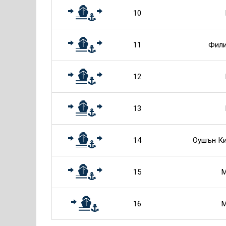
10
11
Фили
12
13
14
Оушън Ки
15
М
16
М