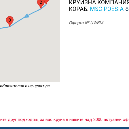
КРУИЗНА КОМПАНИ
2
КОРАБ:
MSC POESIA
3
Оферта № UWBM
иблизителни и не целят да
сите друг подходящ за вас круиз в нашите над 2000 актуални оф