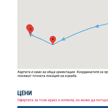
6
7
5
4
Картата е само за обща ориентация. Координатите са пр
покажат точната локация на кораба.
ЦЕНИ
Офертата за този круиз е изтекла, но може да потър