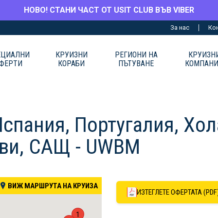
НОВО! СТАНИ ЧАСТ ОТ USIT CLUB ВЪВ VIBER
За нас
Ко
ЕЦИАЛНИ
КРУИЗНИ
РЕГИОНИ НА
КРУИЗН
ФЕРТИ
КОРАБИ
ПЪТУВАНЕ
КОМПАН
Испания, Португалия, Хо
ови, САЩ - UWBM
ВИЖ МАРШРУТА НА КРУИЗА
ИЗТЕГЛЕТЕ ОФЕРТАТА (PDF
1