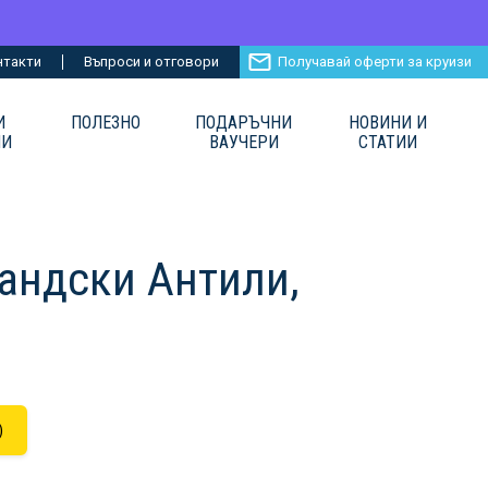
нтакти
Въпроси и отговори
Получавай оферти за круизи
И
ПОЛЕЗНО
ПОДАРЪЧНИ
НОВИНИ И
ИИ
ВАУЧЕРИ
СТАТИИ
ландски Антили,
)