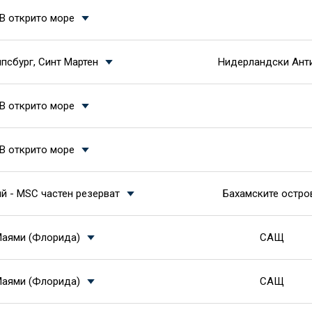
В открито море
псбург, Синт Мартен
Нидерландски Ант
В открито море
В открито море
й - MSC частен резерват
Бахамските остро
аями (Флорида)
САЩ
аями (Флорида)
САЩ