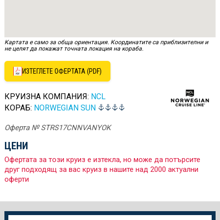
Картата е само за обща ориентация. Координатите са приблизителни и
не целят да покажат точната локация на кораба.
ИЗТЕГЛЕТЕ ОФЕРТАТА (PDF)
КРУИЗНА КОМПАНИЯ:
NCL
КОРАБ:
NORWEGIAN SUN
Оферта № STRS17CNNVANYOK
ЦЕНИ
Офертата за този круиз е изтекла, но може да потърсите
друг подходящ за вас круиз в нашите над 2000 актуални
оферти
Още