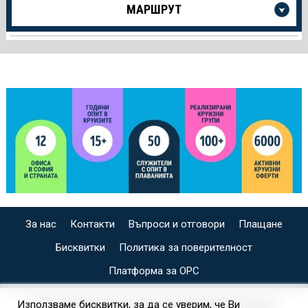
МАРШРУТ
информация
за
Круиза
За нас
Контакти
Въпроси и отговори
Плащане
Бисквитки
Политика за поверителност
Платформа за ОРС
СПЕЦИАЛИЗИРАН САЙТ ЗА ИНДИВИДУАЛНИ И
Използваме бисквитки, за да се уверим, че Ви