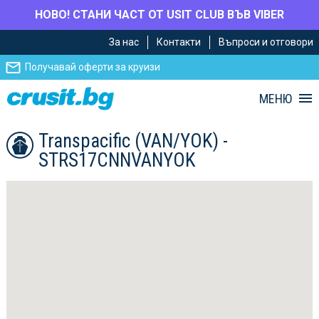
НОВО! СТАНИ ЧАСТ ОТ USIT CLUB ВЪВ VIBER
Премини
Премини
За нас
Контакти
Въпроси и отговори
към
към
главното
Навигацията
Получавай оферти за круизи
съдържание
МЕНЮ
Transpacific (VAN/YOK) -
STRS17CNNVANYOK