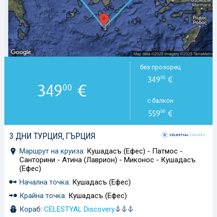
без прозорец
349
€
00
349
€
00
с балкон
559
€
00
3 ДНИ ТУРЦИЯ, ГЪРЦИЯ
Маршрут на круиза:
Кушадасъ (Ефес) - Патмос -
Санторини - Атина (Лаврион) - Миконос - Кушадасъ
(Ефес)
Начална точка:
Кушадасъ (Ефес)
Крайна точка:
Кушадасъ (Ефес)
Кораб:
CELESTYAL Discovery