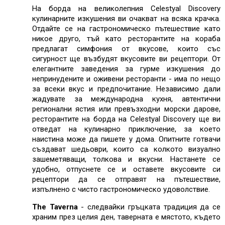
На борда на великолепния Celestyal Discovery
кулинарните изкушения ви очакват на всяка крачка.
Отдайте се на гастрономическо пътешествие като
никое друго, тъй като ресторантите на кораба
предлагат симфония от вкусове, които със
сигурност ще възбудят вкусовите ви рецептори. От
елегантните заведения за гурме изкушения до
непринудените и оживени ресторанти - има по нещо
за всеки вкус и предпочитание. Независимо дали
жадувате за международна кухня, автентични
регионални ястия или превъзходни морски дарове,
ресторантите на борда на Celestyal Discovery ще ви
отведат на кулинарно приключение, за което
наистина може да пишете у дома. Oпитните готвачи
създават шедьоври, които са колкото визуално
зашеметяващи, толкова и вкусни. Настанете се
удобно, отпуснете се и оставете вкусовите си
рецептори да се отправят на пътешествие,
изпълнено с чисто гастрономическо удоволствие.
The Taverna
- следвайки гръцката традиция да се
храним през целия ден, таверната е мястото, където