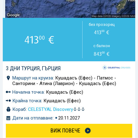
без прозорец
413
€
00
413
€
00
с балкон
843
€
00
3 ДНИ ТУРЦИЯ, ГЪРЦИЯ
Маршрут на круиза:
Кушадасъ (Ефес) - Патмос -
Санторини - Атина (Лаврион) - Кушадасъ (Ефес)
Начална точка:
Кушадасъ (Ефес)
Крайна точка:
Кушадасъ (Ефес)
Кораб:
CELESTYAL Discovery
Дати на отплаване:
20.11.2027
ВИЖ ПОВЕЧЕ