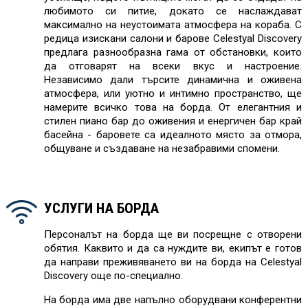
любимото си питие, докато се наслаждават
максимално на неустоимата атмосфера на кораба. С
редица изискани салони и барове Celestyal Discovery
предлага разнообразна гама от обстановки, които
да отговарят на всеки вкус и настроение.
Независимо дали търсите динамична и оживена
атмосфера, или уютно и интимно пространство, ще
намерите всичко това на борда. От елегантния и
стилен пиано бар до оживения и енергичен бар край
басейна - баровете са идеалното място за отмора,
общуване и създаване на незабравими спомени.
УСЛУГИ НА БОРДА
Персоналът на борда ще ви посрещне с отворени
обятия. Каквито и да са нуждите ви, екипът е готов
да направи преживяването ви на борда на Celestyal
Discovery още по-специално.
На борда има две напълно оборудвани конферентни