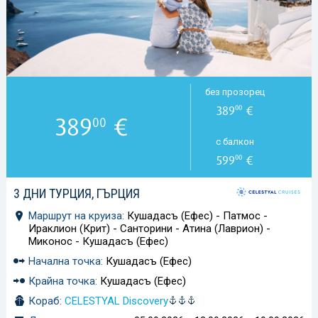
без прозорец
389
€
00
389
€
00
с балкон
599
€
00
3 ДНИ ТУРЦИЯ, ГЪРЦИЯ
Маршрут на круиза:
Кушадасъ (Ефес) - Патмос -
Ираклион (Крит) - Санторини - Атина (Лаврион) -
Миконос - Кушадасъ (Ефес)
Начална точка:
Кушадасъ (Ефес)
Крайна точка:
Кушадасъ (Ефес)
Кораб:
CELESTYAL Discovery