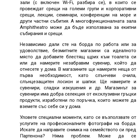
зали (с включен Wi-Fi, разбира се),
в които се
провеждат срещи на големи групи и корпоративни
срещи, лекции, семинари, конференции на море и
други частни събития.
А многофункционалната зала
Amphitheatro може да бъде използвана за екипни
събирания и срещи.
Независимо дали сте на борда по работа или за
удоволствие, безмитните магазини са идеалното
място да добавите блестящ щрих към тоалета си
или да намерите незабравим сувенир, който да
отнесете у дома. В магазините ще намерите неща от
първа необходимост, като слънчеви очила,
слънцезащитен лосион и шапки. Ще намерите и
сувенири, сладки изкушения и др. Магазинът за
сувенири има добра селекция от ексклузивни гръцки
продукти, изработени по поръчка, които можете да
вземете със себе си у дома.
Уловете специални моменти, като се възползвате от
услугите на професионалните фотографи на борда.
Искате да направите снимка на семейството си пред
Партенона? Няма проблем. Може да се