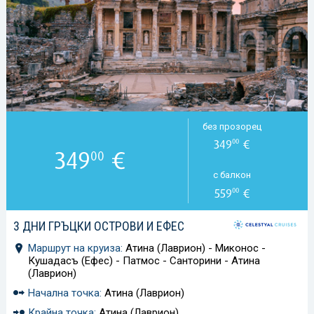
без прозорец
349
€
00
349
€
00
с балкон
559
€
00
3 ДНИ ГРЪЦКИ ОСТРОВИ И ЕФЕС
Маршрут на круиза:
Атина (Лаврион) - Миконос -
Кушадасъ (Ефес) - Патмос - Санторини - Атина
(Лаврион)
Начална точка:
Атина (Лаврион)
Крайна точка:
Атина (Лаврион)