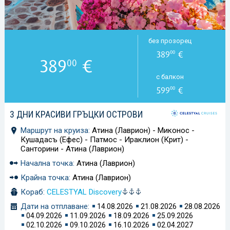
без прозорец
389
€
00
389
€
00
с балкон
599
€
00
3 ДНИ КРАСИВИ ГРЪЦКИ ОСТРОВИ
Маршрут на круиза:
Атина (Лаврион) - Миконос -
Кушадасъ (Ефес) - Патмос - Ираклион (Крит) -
Санторини - Атина (Лаврион)
Начална точка:
Атина (Лаврион)
Крайна точка:
Атина (Лаврион)
Кораб:
CELESTYAL Discovery
Дати на отплаване:
14.08.2026
21.08.2026
28.08.2026
04.09.2026
11.09.2026
18.09.2026
25.09.2026
02.10.2026
09.10.2026
16.10.2026
02.04.2027