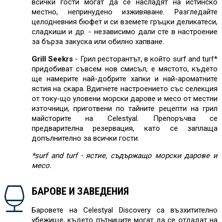
всички гости могат да се насладят на истинско
местно, непринудено изживяване. Разгледайте
целодневния бюфет и си вземете гръцки деликатеси,
сладкиши и др. - независимо дали сте в настроение
за бърза закуска или обилно хапване.
Grill Seekrs
- Грил ресторантът, в който surf and turf*
придобиват съвсем нов смисъл, е мястото, където
ще намерите най-добрите хапки и най-ароматните
ястия на скара. Вдигнете настроението със селекция
от току-що уловени морски дарове и месо от местни
източници, приготвени по тайните рецепти на грил
майсторите на Celestyal. Препоръчва се
предварителна резервация, като се заплаща
допълнително за всички гости.
*surf and turf - ястие, съдържащо морски дарове и
месо.
БАРОВЕ И ЗАВЕДЕНИЯ
Баровете на Celestyal Discovery са възхитително
убежище, където пътниците могат да се отдадат на