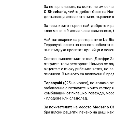
За нетърпеливите, на които не им се 
O'Sheehan's,
чийто дебют беше на Norw
допълващи ястия като чипс, пържени к
За тези, които търсят най-доброто и 
клас меню с 9 ястия, чаша шампанско, 
Най-натоварени са ресторантите
Le Bi
Teppanyaki освен на храната наблягат 
във въздуха прелитат лук, яйца и зелен
Световноизвестният готвач Джефри Зак
откриете този ресторант. Намира се за
акцентът е върху рибените ястия, но з
пекински. В менюто са включени 8 предя
Tepanyaki
($25 на човек), по-голямо о
забавление с готвачите, които сътворя
комбинации от пилешко, говеждо, морс
- плодове или сладолед.
За почитателите на месото
Moderno Ch
бразилски рецепти, печено на шиш, ка