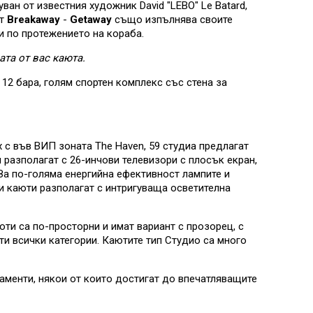
ван от известния художник David "LEBO" Le Batard,
ат
Breakaway
-
Getaway
също изпълнява своите
и по протежението на кораба.
та от вас каюта.
12 бара, голям спортен комплекс със стена за
х с във ВИП зоната The Haven, 59 студиа предлагат
 разполагат с 26-инчови телевизори с плосък екран,
 За по-голяма енергийна ефективност лампите и
ки каюти разполагат с интригуваща осветителна
ти са по-просторни и имат вариант с прозорец, с
ти всички категории. Каютите тип Студио са много
таменти, някои от които достигат до впечатляващите