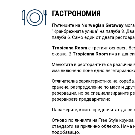
ГАСТРОНОМИЯ
Пътниците на
Norwegian Getaway
могат
"Крайбрежната улица" на палуба 8. Два
палуба 6. Само един от двата рестоара
Tropicana Room
е третият основен, бе
океана. В
Tropicana Room
има и данси
Менютата в ресторантите са различни в
има включено поне едно вегетарианск
Отличителна характеристика на кораба,
хранене, разпределение по маси и друг
резервации, но за специализираните ре
резервирате предварително.
Пасажерите, които предпочитат да се 
Отново по линията на Free Style круиза
стандарти за прилично облекло. Няма 
подобаващо.