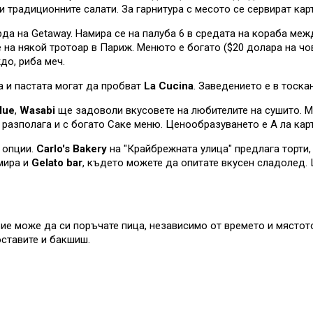
и традиционните салати. За гарнитура с месото се сервират кар
да на Getaway. Намира се на палуба 6 в средата на кораба межд
на някой тротоар в Париж. Менюто е богато ($20 долара на чо
до, риба меч.
та и пастата могат да пробват
La Cucina
. Заведението е в тоскан
lue
,
Wasabi
ще задоволи вкусовете на любителите на сушито. М
разполага и с богато Саке меню. Ценообразуването е А ла карт
 опции.
Carlo's Bakery
на "Крайбрежната улица" предлага торти,
мира и
Gelato bar
, където можете да опитате вкусен сладолед. 
Вие може да си поръчате пица, независимо от времето и мястот
оставите и бакшиш.