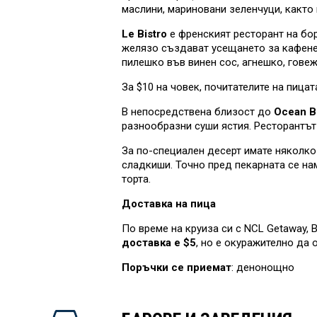
маслини, мариновани зеленчуци, както 
Le Bistro
е френският ресторант на бор
желязо създават усещането за кафене 
пилешко във винен сос, агнешко, говеж
За $10 на човек, почитателите на пица
В непосредствена близост до
Ocean B
разнообразни суши ястия. Ресторантът 
За по-специален десерт имате няколко
сладкиши. Точно пред пекарната се на
торта.
Доставка на пица
По време на круиза си с NCL Getaway, 
доставка е $5
, но е окуражително да 
Поръчки се приемат
: денонощно