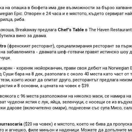
чака на опашка в бюфета има две възможности за бързо хапване
egian Epic. Отворен е 24 часа и е мястото, където сервират на
рилца, риба.
разкоша, Breakaway предлага
Chef's Table
в The Haven Restauran
бутилка вино за двама.
stro
(френският ресторант), срециализирания ресторант за пър
и на забавленията - двамата шеф-готвачи правят истинско шоу д
чуци.
арян - кореняк нюйорканчин, прави своя дебют на Norwegian 
д Суши бара на 8 дек, разполага с около 40 места като част от 
а тези, които искат да опитат друго, ресторантът предлага неи
стия и 8 основни, а цената на човек е $39.
твсякога с 96 места разположени на няколко маси, се намира на
ват чудесни ястия с лук, яйца, зеленчуци, с носещи се из въду
ки дарове (включително омари), поднесени със супа Мисо, салат
urrascaria
($20 на човек) е мястото, което не бива да пропуск
кто и агнешко, филе миньон и наденици. Можете да допълните ме