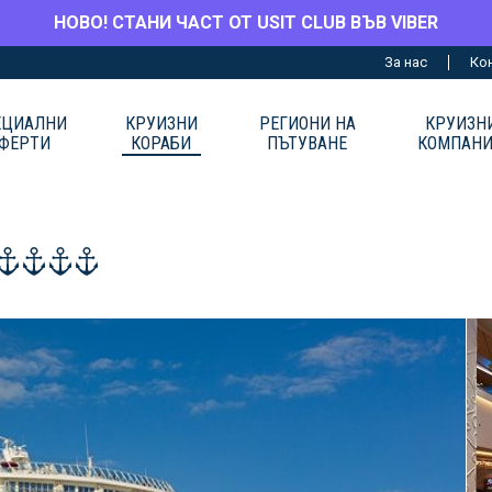
НОВО! СТАНИ ЧАСТ ОТ USIT CLUB ВЪВ VIBER
За нас
Ко
ЕЦИАЛНИ
КРУИЗНИ
РЕГИОНИ НА
КРУИЗН
ФЕРТИ
КОРАБИ
ПЪТУВАНЕ
КОМПАН