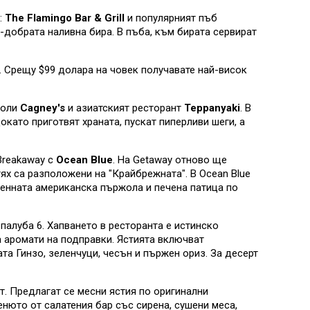
:
The Flamingo Bar & Grill
и
популярният пъб
й-добрата наливна бира. В пъба, към бирата сервират
t. Срещу $99 долара на човек получавате най-висок
жоли
Cagney's
и азиатският ресторант
Teppanyaki
. В
окато приготвят храната, пускат пиперливи шеги, а
Breakaway с
Ocean Blue
. На Getaway отново ще
тях са разположени на "Крайбрежната". В Ocean Blue
зменната американска пържола и печена патица по
 палуба 6. Хапването в ресторанта е истинско
ха аромати на подправки. Ястията включват
а Гинзо, зеленчуци, чесън и пържен ориз. За десерт
ат. Предлагат се месни ястия по оригинални
нюто от салатения бар със сирена, сушени меса,