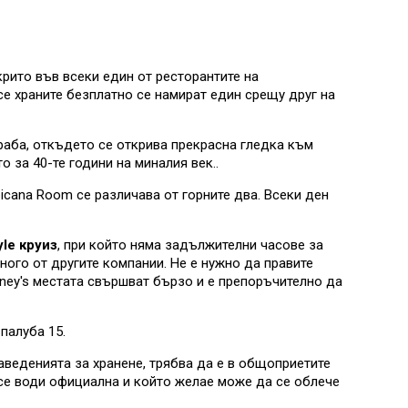
крито във всеки един от ресторантите на
се храните безплатно се намират един срещу друг на
ораба, откъдето се открива прекрасна гледка към
 за 40-те години на миналия век..
icana Room се различава от горните два. Всеки ден
yle
круиз
, при който няма задължителни часове за
ного от другите компании. Не е нужно да правите
gney's местата свършват бързо и е препоръчително да
палуба 15.
аведенията за хранене, трябва да е в общоприетите
 се води официална и който желае може да се облече