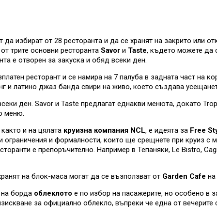
 да избират от 28 ресторанта и да се хранят на закрито или от
 от трите основни ресторанта
Savor
и
Taste
, където можете да 
нта е отворен за закуска и обяд всеки ден.
зплатен ресторант и се намира на 7 палуба в задната част на к
нг и латино джаз банда свири на живо, което създава усещането
секи ден. Savor и Taste предлагат еднакви менюта, докато Trop
о меню.
 както и на цялата
круизна компания NCL
, e идеята за
Free
St
и ограничения и формалности, които ще срещнете при круиз с м
сторанти е препоръчително. Например в Тепаняки, Le Bistro, Ca
хранят на блок-маса могат да се възползват от
Garden Cafe
на 
, на борда
облеклото
е по избор на пасажерите, но особено в з
изискване за официално облекло, въпреки че една от вечерите