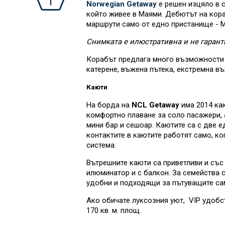
Norwegian Getaway
е решен изцяло в с
който живее в Маями. Дебютът на кора
маршрути само от едно пристанище - Ма
Снимката е илюстративна и не гарант
Корабът предлага много възможности з
катерене, въжена пътека, екстремна въ
Каюти
На борда на
NCL Getaway
има 2014 каю
комфортно плаване за соло пасажери, а
мини бар и сешоар. Каютите са с две е
контактите в каютите работят само, к
система.
Вътрешните каюти са приветливи и със
илюминатор и с балкон. За семейства с
удобни и подходящи за пътуващите са
Ако обичате луксозния уют, VIP удобст
170 кв. м. площ.