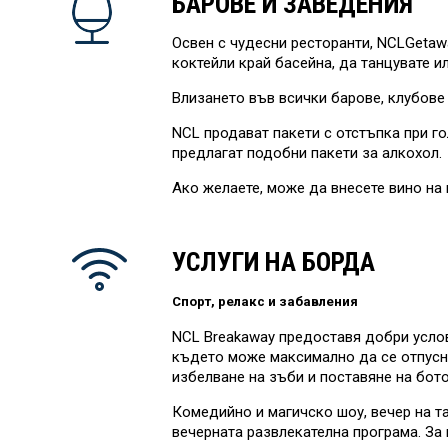
БАРОВЕ И ЗАВЕДЕНИЯ
Освен с чудесни ресторанти, NCLGetaw
коктейли край басейна, да танцувате и
Влизането във всички барове, клубове 
NCL продават пакети с отстъпка при го
предлагат подобни пакети за алкохол.
Ако желаете, може да внесете вино на к
УСЛУГИ НА БОРДА
Спорт, релакс и забавления
NCL Breakaway предоставя добри услови
където може максимално да се отпуснет
избелване на зъби и поставяне на бот
Комедийно и магичско шоу, вечер на та
вечерната развлекателна програма. За 