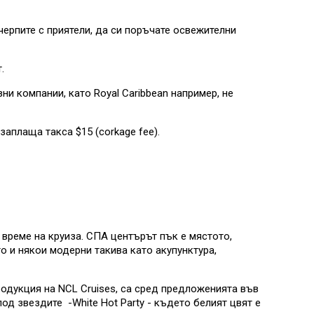
черпите с приятели, да си поръчате освежителни
.
ни компании, като Royal Caribbean например, не
заплаща такса $15 (corkage fee).
 време на круиза. СПА центърът пък е мястото,
о и някои модерни такива като акупунктура,
родукция на NCL Cruises, са сред предложенията във
д звездите -White Hot Party - където белият цвят е