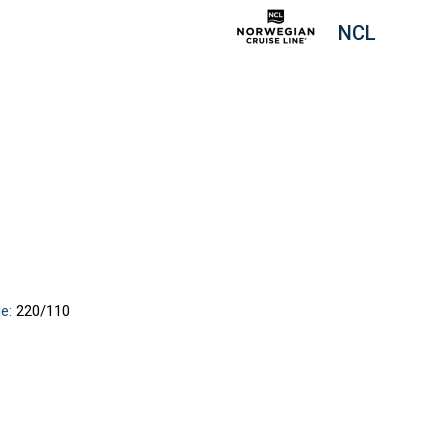
NCL
е:
220/110