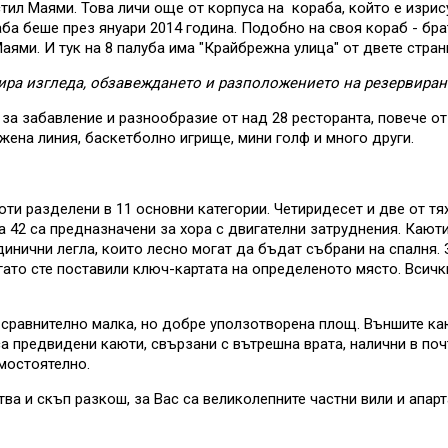
тил Маями. Това личи още от корпуса на кораба, който е изрису
ба беше през януари 2014 година. Подобно на своя кораб - бр
ями. И тук на 8 палуба има "Крайбрежна улица" от двете стран
ира изгледа, обзавеждането и разположението на резервирана
а забавление и разнообразие от над 28 ресторанта, повече от 
жена линия, баскетболно игрище, мини голф и много други.
ти разделени в 11 основни категории. Четиридесет и две от тя
 42 са предназначени за хора с двигателни затруднения. Каюти
динични легла, които лесно могат да бъдат събрани на спалня.
огато сте поставили ключ-картата на определеното място. Всич
 сравнително малка, но добре уползотворена площ. Външите каю
а предвидени каюти, свързани с вътрешна врата, налични в поч
мостоятелно.
ва и скъп разкош, за Вас са великолепните частни вили и апар