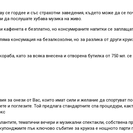
ay се гордее и със страхотни заведения, където може да се по
ли да послушате хубава музика на живо.
и кафенета е безплатно, но консумираните напитки се заплащат
ляма консумация на безалкохолни, но за разлика от други круиз
ораба, като за всяка внесена и отворена бутилка от 750 мл. се 
я за онези от Вас, които имат сили и желание да спортуват по
е и поглезите. Той предлага стандартните спа процедури, какт
окс
лантите, тематични вечери и музикални спектакли, собствена п
купонджиите пък ключово събитие за круиза е нощното парти по