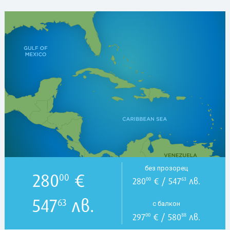
без прозорец
280
€
00
280
€ / 547
лв.
00
63
547
лв.
63
с балкон
297
€ / 580
лв.
00
88