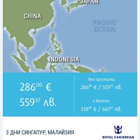
без прозорец
286
€
00
286
€ / 559
лв.
00
37
559
лв.
37
с балкон
338
€ / 661
лв.
00
07
3 ДНИ СИНГАПУР, МАЛАЙЗИЯ