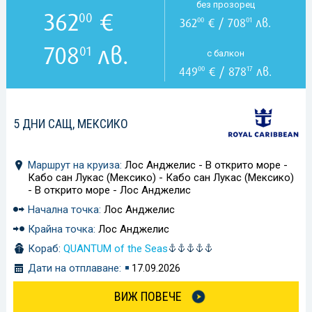
без прозорец
362
€
00
362
€ / 708
лв.
00
01
708
лв.
01
с балкон
449
€ / 878
лв.
00
17
5 ДНИ САЩ, МЕКСИКО
Маршрут на круиза:
Лос Анджелис - В открито море -
Кабо сан Лукас (Мексико) - Кабо сан Лукас (Мексико)
- В открито море - Лос Анджелис
Начална точка:
Лос Анджелис
Крайна точка:
Лос Анджелис
Кораб:
QUANTUM of the Seas
Дати на отплаване:
17.09.2026
ВИЖ ПОВЕЧЕ