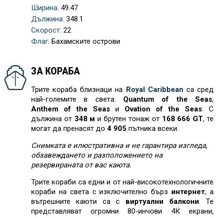
Ширина:
49.47
Дължина:
348.1
Скорост:
22
Флаг:
Бахамските острови
ЗА КОРАБА
Трите кораба близнаци на
Royal Caribbean
са сред
най-големите в света:
Quantum of the Seas
,
Anthem of the Seas
и
Ovation of the Seas
. С
дължина от
348 м
и брутен тонаж от
168 666 GT
, те
могат да пренасят до
4 905
пътника всеки.
Снимката е илюстративна и не гарантира изгледа,
обзавеждането и разположението на
резервираната от вас каюта.
Трите кораби са едни и от най-високотехнологичните
кораби на света с изключително бърз
интернет
, а
вътрешните каюти са с
виртуални балкони
. Те
представляват огромни 80-инчови 4К екрани,