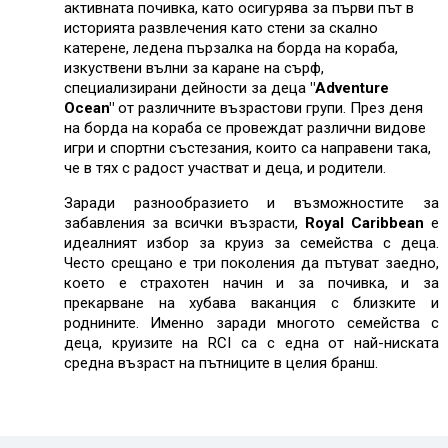
активната почивка, като осигурява за първи път в
историята развлечения като стени за скално
катерене, ледена пързалка на борда на кораба,
изкуствени вълни за каране на сърф,
специализирани дейности за деца
"Adventure
Ocean"
от различните възрастови групи. През деня
на борда на кораба се провеждат различни видове
игри и спортни състезания, които са направени така,
че в тях с радост участват и деца, и родители.
Заради разнообразието и възможностите за
забавления за всички възрасти,
Royal Caribbean
е
идеалният избор за круиз за семейства с деца.
Често срещано е три поколения да пътуват заедно,
което е страхотен начин и за почивка, и за
прекарване на хубава ваканция с близките и
роднините. Именно заради многото семейства с
деца, круизите на RCI са с една от най-ниската
средна възраст на пътниците в целия бранш.