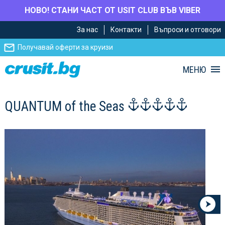
НОВО! СТАНИ ЧАСТ ОТ USIT CLUB ВЪВ VIBER
Премини
Премини
За нас
Контакти
Въпроси и отговори
към
към
главното
Навигацията
Получавай оферти за круизи
съдържание
МЕНЮ
QUANTUM of the Seas