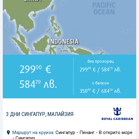
без прозорец
299
€
00
299
€ / 584
лв.
00
79
584
лв.
79
с балкон
350
€ / 684
лв.
00
54
3 ДНИ СИНГАПУР, МАЛАЙЗИЯ
Маршрут на круиза:
Сингапур - Пенанг - В открито море
- Сингапур