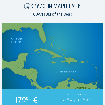
КРУИЗНИ МАРШРУТИ
QUANTUM of the Seas
без прозорец
179
€
00
179
€ / 350
лв.
00
09