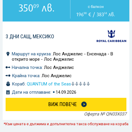
350
лв.
09
с балкон
196
€ / 383
лв.
00
34
3 ДНИ САЩ, МЕКСИКО
Маршрут на круиза:
Лос Анджелис - Енсенада - В
открито море - Лос Анджелис
Начална точка:
Лос Анджелис
Крайна точка:
Лос Анджелис
Кораб:
QUANTUM of the Seas
Дати на отплаване:
14.09.2026
ВИЖ ПОВЕЧЕ
Оферта № QN03X037
*Към цената е дължима и допълнителна такса обслужване на кораба