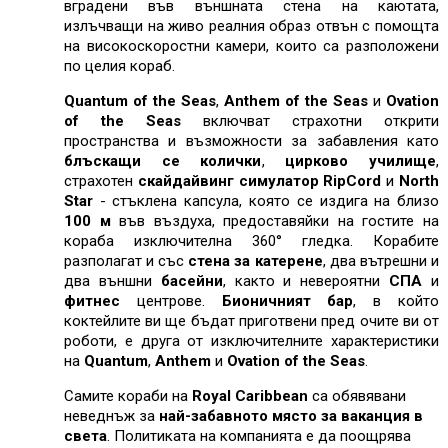
вградени във външната стена на каютата,
излъчващи на живо реалния образ отвън с помощта
на високоскоростни камери, които са разположени
по целия кораб.
Quantum of the Seas
,
Anthem of the Seas
и
Ovation
of the Seas
включват страхотни открити
пространства и възможности за забавления като
блъскащи се колички
,
цирково училище
,
страхотен
скайдайвинг симулатор
RipCord
и
North
Star
- стъклена капсула, която се издига на близо
100 м
във въздуха, предоставяйки на гостите на
кораба изключителна 360° гледка. Корабите
разполагат и със
стена за катерене
, два вътрешни и
два външни
басейни
, както и невероятни
СПА
и
фитнес
центрове.
Бионичният бар
, в който
коктейлите ви ще бъдат приготвени пред очите ви от
роботи, е друга от изключителните характеристики
на
Quantum
,
Anthem
и
Ovation of the Seas
.
Самите кораби на
Royal Caribbean
са обявявани
неведнъж за
най-забавното място за ваканция в
света
. Политиката на компанията е да поощрява