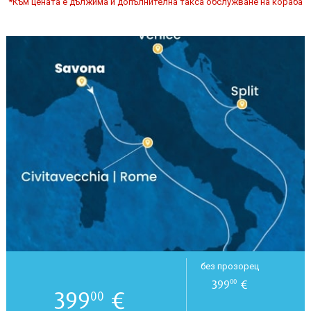
*Към цената е дължима и допълнителна такса обслужване на кораба
без прозорец
399
€
00
399
€
00