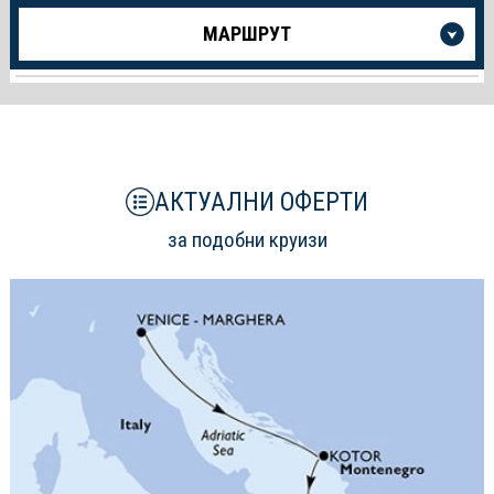
Още
МАРШРУТ
информация
за
Круиза
АКТУАЛНИ ОФЕРТИ
за подобни круизи