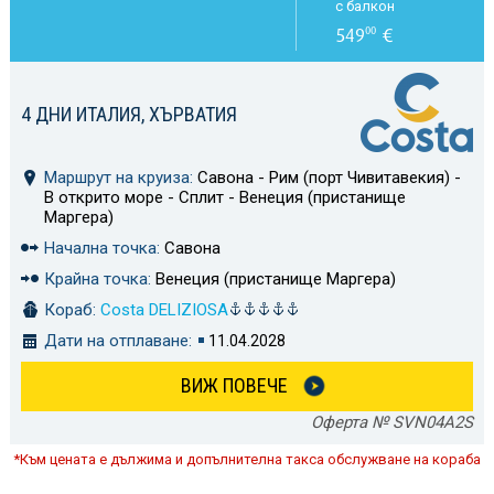
с балкон
549
€
00
4 ДНИ ИТАЛИЯ, ХЪРВАТИЯ
Маршрут на круиза:
Савона - Рим (порт Чивитавекия) -
В открито море - Сплит - Венеция (пристанище
Маргера)
Начална точка:
Савона
Крайна точка:
Венеция (пристанище Маргера)
Кораб:
Costa DELIZIOSA
Дати на отплаване:
11.04.2028
ВИЖ ПОВЕЧЕ
Оферта № SVN04A2S
*Към цената е дължима и допълнителна такса обслужване на кораба