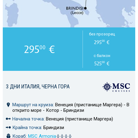
без прозорец
295
€
00
295
€
00
с балкон
525
€
00
3 ДНИ ИТАЛИЯ, ЧЕРНА ГОРА
Маршрут на круиза:
Венеция (пристанище Маргера) - В
открито море - Котор - Бриндизи
Начална точка:
Венеция (пристанище Маргера)
Крайна точка:
Бриндизи
Кораб:
MSC Armonia