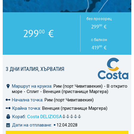
без прозорец
299
€
00
299
€
00
с балкон
419
€
00
3 ДНИ ИТАЛИЯ, ХЪРВАТИЯ
Маршрут на круиза:
Рим (порт Чивитавекия) - В открито
море - Сплит - Венеция (пристанище Маргера)
Начална точка:
Рим (порт Чивитавекия)
Крайна точка:
Венеция (пристанище Маргера)
Кораб:
Costa DELIZIOSA
Дати на отплаване:
12.04.2028