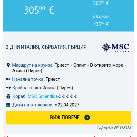
305
€
00
305
€
00
с балкон
435
€
00
3 ДНИ ИТАЛИЯ, ХЪРВАТИЯ, ГЪРЦИЯ
Маршрут на круиза:
Триест - Сплит - В открито море -
Атина (Пирея)
Начална точка:
Триест
Крайна точка:
Атина (Пирея)
Кораб:
MSC Splendida
Дати на отплаване:
22.04.2027
ВИЖ ПОВЕЧЕ
Оферта № UXOX