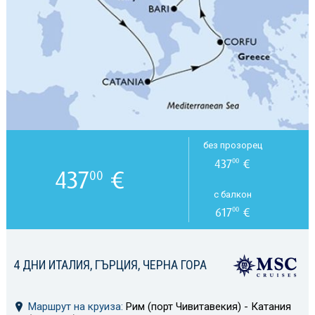
без прозорец
437
€
00
437
€
00
с балкон
617
€
00
4 ДНИ ИТАЛИЯ, ГЪРЦИЯ, ЧЕРНА ГОРА
Маршрут на круиза:
Рим (порт Чивитавекия) - Катания