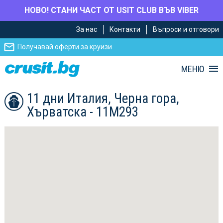
НОВО! СТАНИ ЧАСТ ОТ USIT CLUB ВЪВ VIBER
Премини
Премини
За нас
Контакти
Въпроси и отговори
към
към
главното
Навигацията
Получавай оферти за круизи
съдържание
МЕНЮ
11 дни Италия, Черна гора,
Хърватска - 11M293