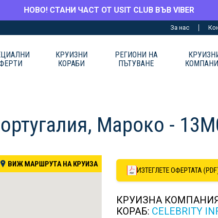
НОВО! СТАНИ ЧАСТ ОТ USIT CLUB ВЪВ VIBER
За нас
Ко
ЕЦИАЛНИ
КРУИЗНИ
РЕГИОНИ НА
КРУИЗН
ФЕРТИ
КОРАБИ
ПЪТУВАНЕ
КОМПАН
Португалия, Мароко - 13M
ВИЖ МАРШРУТА НА КРУИЗА
ИЗТЕГЛЕТЕ ОФЕРТАТА (PDF
КРУИЗНА КОМПАНИ
КОРАБ:
CELEBRITY IN