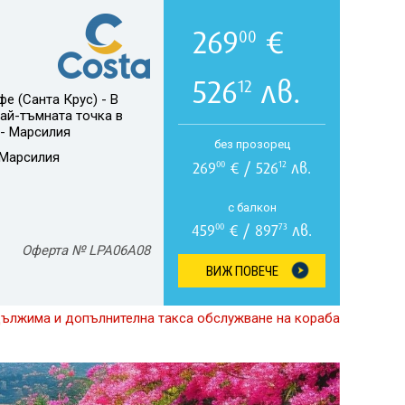
269
€
00
526
лв.
12
е (Санта Крус) - В
Най-тъмната точка в
 - Марсилия
без прозорец
Марсилия
269
€ / 526
лв.
00
12
с балкон
459
€ / 897
лв.
00
73
Оферта № LPA06A08
ВИЖ ПОВЕЧЕ
дължима и допълнителна такса обслужване на кораба