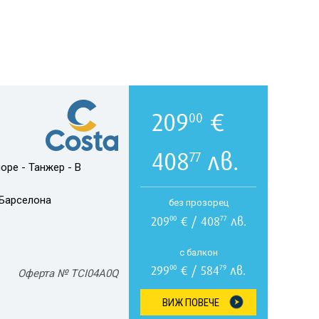
209
€
00
408
лв.
77
оре - Танжер - В
Барселона
без прозорец
209
€ / 408
лв.
00
77
с балкон
299
€ / 584
лв.
00
79
Оферта № TCI04A0Q
ВИЖ ПОВЕЧЕ