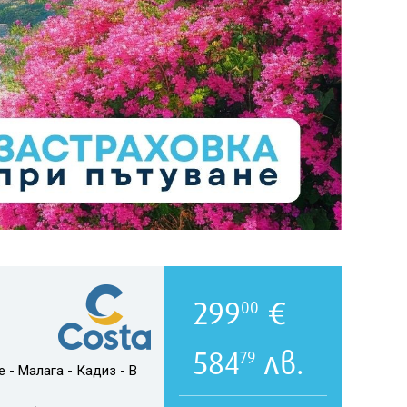
299
€
00
584
лв.
79
 - Малага - Кадиз - В