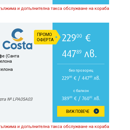
дължима и допълнителна такса обслужване на кораба
229
€
ПРОМО
00
ОФЕРТА
447
лв.
89
фе (Санта
селона
селона
без прозорец
229
€ / 447
лв.
00
89
с балкон
389
€ / 760
лв.
00
82
рта № LPA05A03
ВИЖ ПОВЕЧЕ
дължима и допълнителна такса обслужване на кораба