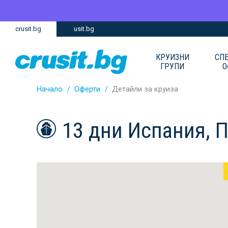
Премини
Премини
crusit.bg
usit.bg
към
към
главното
Навигацията
съдържание
КРУИЗНИ
СП
ГРУПИ
О
Начало
Оферти
Детайли за круиза
13 дни Испания, 