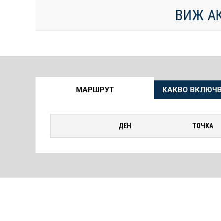
ВИЖ А
Още
МАРШРУТ
КАКВО ВКЛЮЧВ
информация
за
ДЕН
ТОЧКА
Круиза