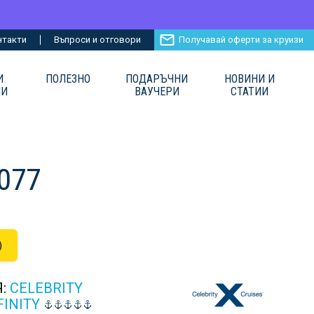
нтакти
Въпроси и отговори
Получавай оферти за круизи
И
ПОЛЕЗНО
ПОДАРЪЧНИ
НОВИНИ И
ИИ
ВАУЧЕРИ
СТАТИИ
077
)
Я:
CELEBRITY
FINITY