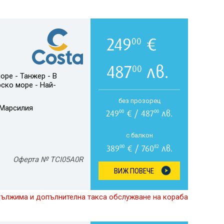
249
€
00
487
лв.
00
оре - Танжер - В
рско море - Най-
без прозорец
Марсилия
249
€ / 487
лв.
00
00
с балкон
389
€ / 760
лв.
00
82
Оферта № TCI05A0R
ВИЖ ПОВЕЧЕ
дължима и допълнителна такса обслужване на кораба