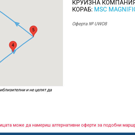
КРУИЗНА КОМПАНИ
КОРАБ:
MSC MAGNIFI
Оферта № UWO8
5
4
иблизителни и не целят да
раницата може да намериш алтернативни оферти за подобни марш