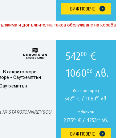
ВИЖ ПОВЕЧЕ
дължима и допълнителна такса обслужване на кораба
542
€
00
1060
лв.
06
 В открито море -
море - Саутхемптън
Саутхемптън
без прозорец
542
€ / 1060
лв.
00
06
а № STAR07CNNREYSOU
с балкон
2175
€ / 4253
лв.
00
93
ВИЖ ПОВЕЧЕ