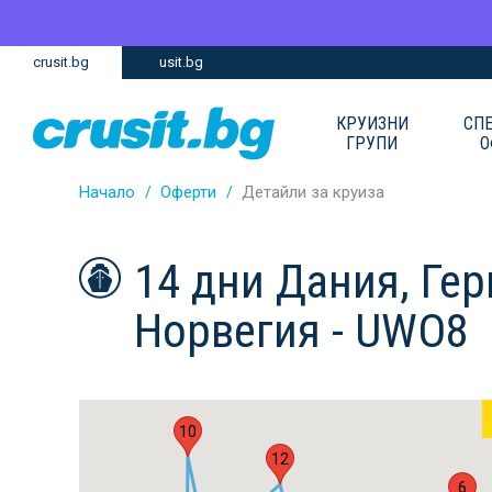
Премини
Премини
crusit.bg
usit.bg
към
към
главното
Навигацията
съдържание
КРУИЗНИ
СП
ГРУПИ
О
Начало
Оферти
Детайли за круиза
14 дни Дания, Ге
Норвегия - UWO8
10
12
6