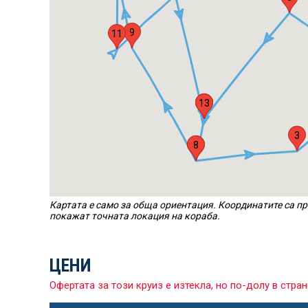
9
11
13
1
7
3
2
8
Картата е само за обща ориентация. Координатите са пр
покажат точната локация на кораба.
ЦЕНИ
Офертата за този круиз е изтекла, но по-долу в ст