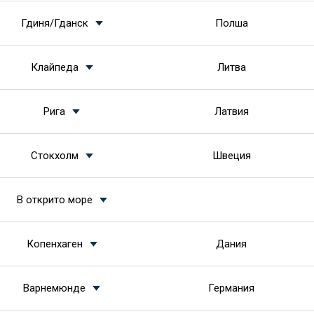
Гдиня/Гданск
Полша
Клайпеда
Литва
Рига
Латвия
Стокхолм
Швеция
В открито море
Копенхаген
Дания
Варнемюнде
Германия