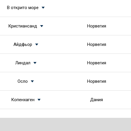
В открито море
Кристиансанд
Норвегия
Айдфьор
Норвегия
Линдал
Норвегия
Осло
Норвегия
Копенхаген
Дания