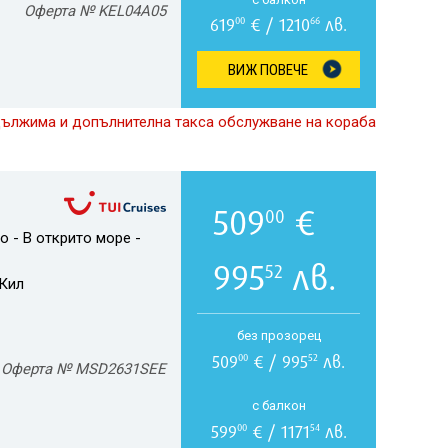
Оферта № KEL04A05
619
€ / 1210
лв.
00
66
ВИЖ ПОВЕЧЕ
дължима и допълнителна такса обслужване на кораба
509
€
00
о - В открито море -
995
лв.
52
Кил
без прозорец
509
€ / 995
лв.
00
52
Оферта № MSD2631SEE
с балкон
599
€ / 1171
лв.
00
54