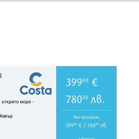
Я
399
€
00
780
лв.
38
 открито море -
Хавър
без прозорец
399
€ / 780
лв.
00
38
с балкон