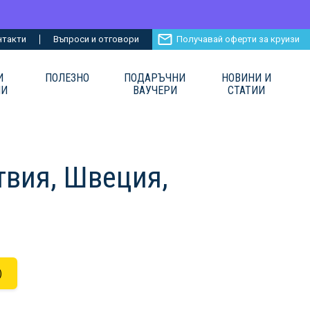
нтакти
Въпроси и отговори
Получавай оферти за круизи
И
ПОЛЕЗНО
ПОДАРЪЧНИ
НОВИНИ И
ИИ
ВАУЧЕРИ
СТАТИИ
твия, Швеция,
)