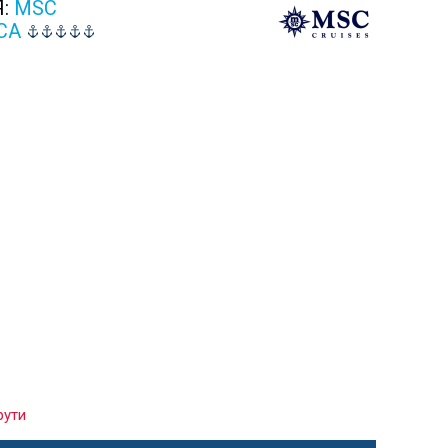
Я:
MSC
CA
рути