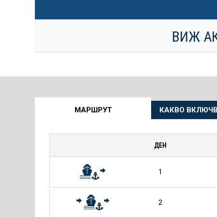
ВИЖ А
Още
МАРШРУТ
КАКВО ВКЛЮЧВ
информация
за
ДЕН
Круиза
1
2