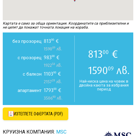
Картата е само за обща ориентация. Координатите са приблизителни и
не целят да покажат точната локация на кораба.
813
€
00
без прозорец
09
1590
лв.
813
€
00
983
€
00
с прозорец
58
1922
лв.
1590
лв.
09
1103
€
00
с балкон
28
Най-ниска цена на човек в
2157
лв.
двойна каюта за избрания
период
1793
€
00
апартамент
80
3506
лв.
ИЗТЕГЛЕТЕ ОФЕРТАТА (PDF)
КРУИЗНА КОМПАНИЯ:
MSC