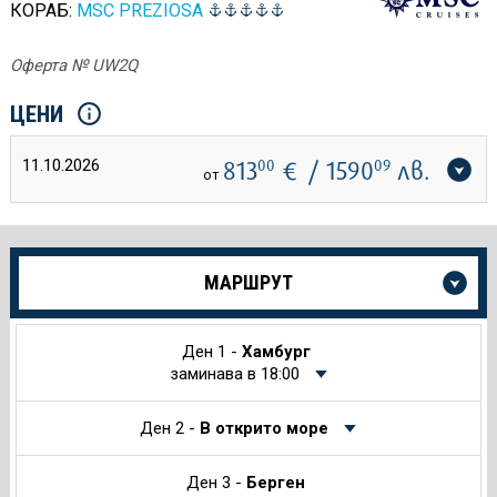
КОРАБ:
MSC PREZIOSA
Оферта № UW2Q
ЦЕНИ
11.10.2026
813
00
€
/ 1590
09
лв.
от
Още
МАРШРУТ
информация
за
Круиза
Ден 1 -
Хамбург
заминава в 18:00
Ден 2 -
В открито море
Ден 3 -
Берген