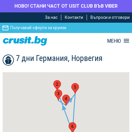
НОВО! СТАНИ ЧАСТ ОТ USIT CLUB ВЪВ VIBER
Премини
Премини
За нас
Контакти
Въпроси и отговори
към
към
главното
Навигацията
Получавай оферти за круизи
съдържание
МЕНЮ
7 дни Германия, Норвегия
2
5
3
4
1
6