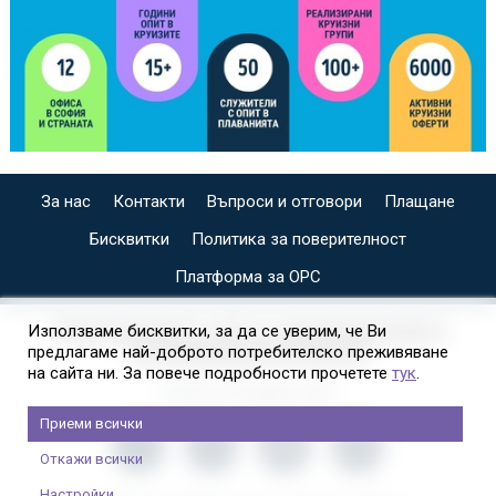
За нас
Контакти
Въпроси и отговори
Плащане
Бисквитки
Политика за поверителност
Платформа за ОРС
СПЕЦИАЛИЗИРАН САЙТ ЗА ИНДИВИДУАЛНИ И
Използваме бисквитки, за да се уверим, че Ви
предлагаме най-доброто потребителско преживяване
ОРГАНИЗИРАНИ КРУИЗИ НА
на сайта ни. За повече подробности прочетете
тук
.
Приеми всички
Откажи всички
Настройки