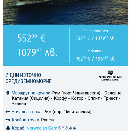
без прозорец
552
€
00
552
€ / 1079
лв.
00
62
1079
лв.
62
с балкон
952
€ / 1861
лв.
00
95
7 ДНИ ИЗТОЧНО
СРЕДИЗЕМНОМОРИЕ
Маршрут на круиза:
Рим (порт Чивитавекия) - Салерно -
Катания (Сицилия) - Корфу - Котор - Сплит - Триест -
Равена
Начална точка:
Рим (порт Чивитавекия)
Крайна точка:
Равена
Кораб:
Norwegian Gem