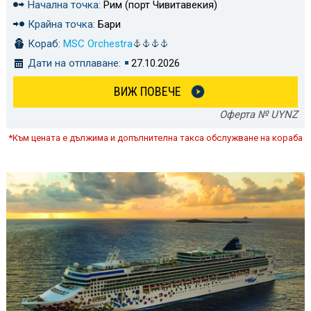
Начална точка:
Рим (порт Чивитавекия)
Крайна точка:
Бари
Кораб:
MSC Orchestra
Дати на отплаване:
27.10.2026
ВИЖ ПОВЕЧЕ
Оферта № UYNZ
*Към цената е дължима и допълнителна такса обслужване на кораба