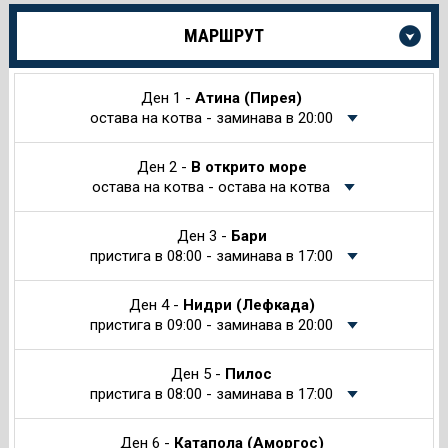
Още
МАРШРУТ
информация
за
Круиза
Ден 1 -
Атина (Пирея)
остава на котва - заминава в 20:00
Ден 2 -
В открито море
остава на котва - остава на котва
Ден 3 -
Бари
пристига в 08:00 - заминава в 17:00
Ден 4 -
Нидри (Лефкада)
пристига в 09:00 - заминава в 20:00
Ден 5 -
Пилос
пристига в 08:00 - заминава в 17:00
Ден 6 -
Катапола (Аморгос)