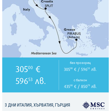
без прозорец
305
€
00
305
€ / 596
лв.
00
53
596
лв.
53
с балкон
435
€ / 850
лв.
00
79
3 ДНИ ИТАЛИЯ, ХЪРВАТИЯ, ГЪРЦИЯ