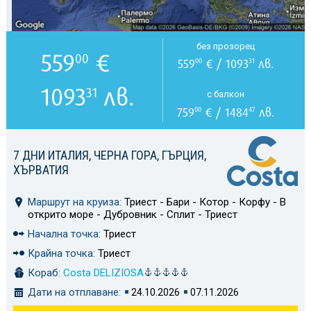
без прозорец
559
€
00
559
€ / 1093
лв.
00
31
1093
лв.
31
с балкон
759
€ / 1484
лв.
00
47
7 ДНИ ИТАЛИЯ, ЧЕРНА ГОРА, ГЪРЦИЯ,
ХЪРВАТИЯ
Маршрут на круиза:
Триест - Бари - Котор - Корфу - В
открито море - Дубровник - Сплит - Триест
Начална точка:
Триест
Крайна точка:
Триест
Кораб:
Costa DELIZIOSA
Дати на отплаване:
24.10.2026
07.11.2026