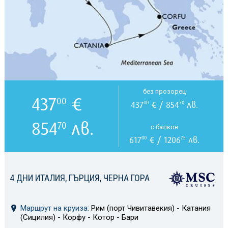
без прозорец
437
€
00
437
€ / 854
лв.
00
70
854
лв.
70
с балкон
617
€ / 1206
лв.
00
75
4 ДНИ ИТАЛИЯ, ГЪРЦИЯ, ЧЕРНА ГОРА
Маршрут на круиза:
Рим (порт Чивитавекия) - Катания
(Сицилия) - Корфу - Котор - Бари