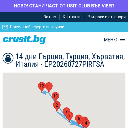
НОВО! СТАНИ ЧАСТ ОТ USIT CLUB ВЪВ VIBER
Премини
Премини
За нас
Контакти
Въпроси и отговори
към
към
главното
Навигацията
Получавай оферти за круизи
съдържание
МЕНЮ
14 дни Гърция, Турция, Хърватия,
Италия - EP20260727PIRFSA
12
11
10
2
9
3
1
6
7
5
8
4