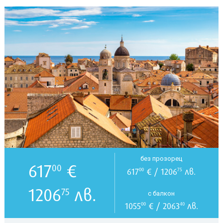
без прозорец
617
€
00
617
€ / 1206
лв.
00
75
1206
лв.
75
с балкон
1055
€ / 2063
лв.
00
40