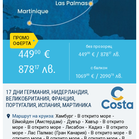
ПРОМО
ОФЕРТА
без прозорец
449
€
00
449
€ / 878
лв.
00
17
878
лв.
17
с балкон
1069
€ / 2090
лв.
00
78
17 ДНИ ГЕРМАНИЯ, НИДЕРЛАНДИЯ,
ВЕЛИКОБРИТАНИЯ, ФРАНЦИЯ,
ПОРТУГАЛИЯ, ИСПАНИЯ, МАРТИНИКА
Маршрут на круиза:
Хамбург - В открито море -
Еймойден (Амстердам) - Дувър - Хавър - В открито
море - В открито море - Лисабон - Кадиз - В открито
море - Лас Палмас (Гран Канария) - В открито море - В
открито море - В открито море - В открито море - В