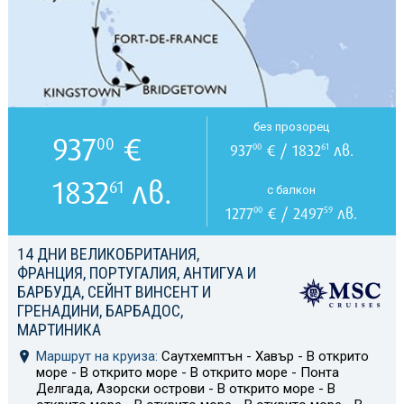
без прозорец
937
€
00
937
€ / 1832
лв.
00
61
1832
лв.
61
с балкон
1277
€ / 2497
лв.
00
59
14 ДНИ ВЕЛИКОБРИТАНИЯ,
ФРАНЦИЯ, ПОРТУГАЛИЯ, АНТИГУА И
БАРБУДА, СЕЙНТ ВИНСЕНТ И
ГРЕНАДИНИ, БАРБАДОС,
МАРТИНИКА
Маршрут на круиза:
Саутхемптън - Хавър - В открито
море - В открито море - В открито море - Понта
Делгада, Азорски острови - В открито море - В