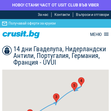
НОВО! СТАНИ ЧАСТ ОТ USIT CLUB ВЪВ VIBER
Премини
Премини
За нас
Контакти
Въпроси и отговори
към
към
главното
Навигацията
Получавай оферти за круизи
съдържание
МЕНЮ
14 дни Гваделупа, Нидерландски
Антили, Португалия, Германия,
Франция - UVUI
4
5
3