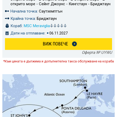
открито море - Сейнт Джоунс - Кингстаун - Бриджтаун
Начална точка:
Саутхемптън
Крайна точка:
Бриджтаун
Кораб:
MSC Meraviglia
Дати на отплаване:
06.11.2027
ВИЖ ПОВЕЧЕ
Оферта № UYWU
*Към цената е дължима и допълнителна такса обслужване на кораба