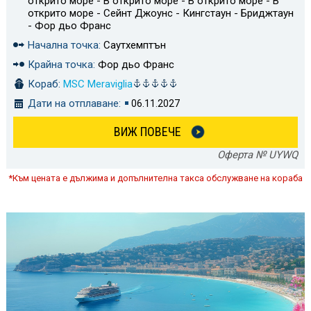
открито море - В открито море - В открито море - В
открито море - Сейнт Джоунс - Кингстаун - Бриджтаун
- Фор дьо Франс
Начална точка:
Саутхемптън
Крайна точка:
Фор дьо Франс
Кораб:
MSC Meraviglia
Дати на отплаване:
06.11.2027
ВИЖ ПОВЕЧЕ
Оферта № UYWQ
*Към цената е дължима и допълнителна такса обслужване на кораба