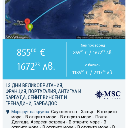
без прозорец
855
€
00
855
€ / 1672
лв.
00
23
1672
лв.
23
с балкон
1185
€ / 2317
лв.
00
66
13 ДНИ ВЕЛИКОБРИТАНИЯ,
ФРАНЦИЯ, ПОРТУГАЛИЯ, АНТИГУА И
БАРБУДА, СЕЙНТ ВИНСЕНТ И
ГРЕНАДИНИ, БАРБАДОС
Маршрут на круиза:
Саутхемптън - Хавър - В открито
море - В открито море - В открито море - Понта
Делгада, Азорски острови - В открито море - В
открито море - В открито море - В открито море - В