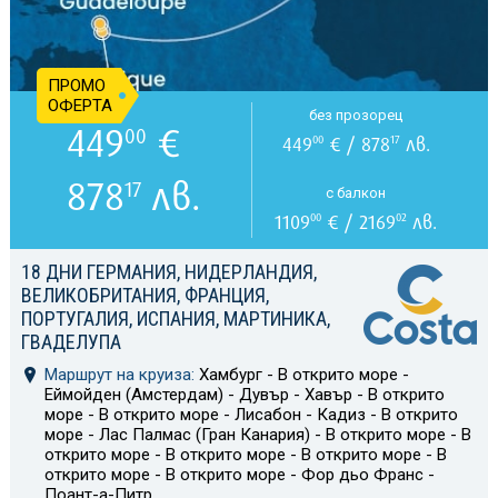
ПРОМО
ОФЕРТА
без прозорец
449
€
00
449
€ / 878
лв.
00
17
878
лв.
17
с балкон
1109
€ / 2169
лв.
00
02
18 ДНИ ГЕРМАНИЯ, НИДЕРЛАНДИЯ,
ВЕЛИКОБРИТАНИЯ, ФРАНЦИЯ,
ПОРТУГАЛИЯ, ИСПАНИЯ, МАРТИНИКА,
ГВАДЕЛУПА
Маршрут на круиза:
Хамбург - В открито море -
Еймойден (Амстердам) - Дувър - Хавър - В открито
море - В открито море - Лисабон - Кадиз - В открито
море - Лас Палмас (Гран Канария) - В открито море - В
открито море - В открито море - В открито море - В
открито море - В открито море - Фор дьо Франс -
Поант-а-Питр