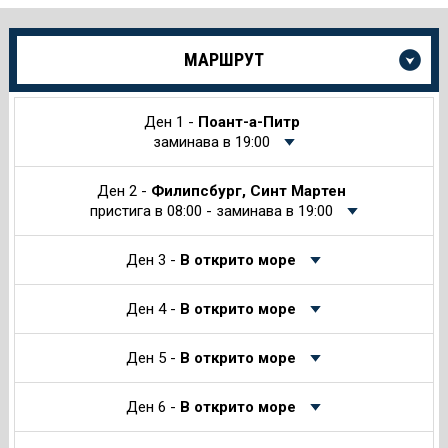
Още
МАРШРУТ
информация
за
Круиза
Ден 1 -
Поант-а-Питр
заминава в 19:00
Ден 2 -
Филипсбург, Синт Мартен
пристига в 08:00 - заминава в 19:00
Ден 3 -
В открито море
Ден 4 -
В открито море
Ден 5 -
В открито море
Ден 6 -
В открито море