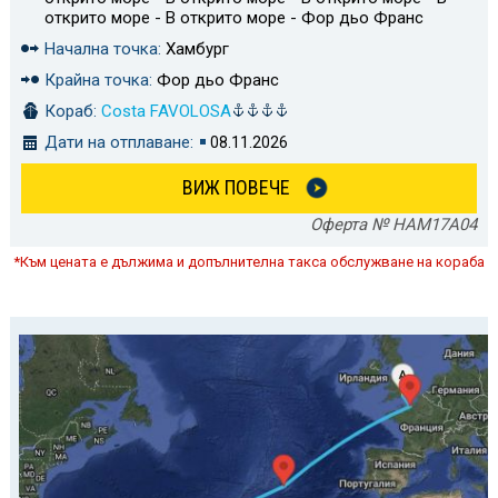
открито море - В открито море - Фор дьо Франс
Начална точка:
Хамбург
Крайна точка:
Фор дьо Франс
Кораб:
Costa FAVOLOSA
Дати на отплаване:
08.11.2026
ВИЖ ПОВЕЧЕ
Оферта № HAM17A04
*Към цената е дължима и допълнителна такса обслужване на кораба