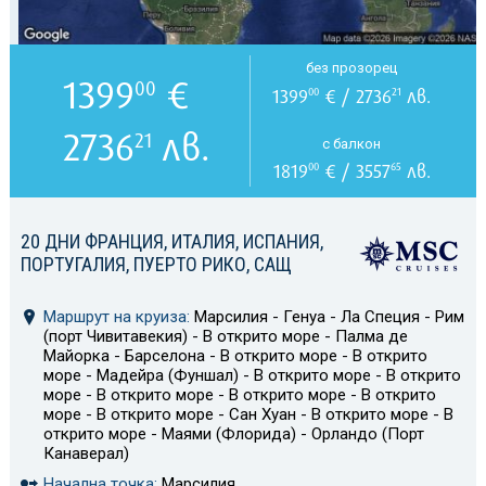
без прозорец
1399
€
00
1399
€ / 2736
лв.
00
21
2736
лв.
21
с балкон
1819
€ / 3557
лв.
00
65
20 ДНИ ФРАНЦИЯ, ИТАЛИЯ, ИСПАНИЯ,
ПОРТУГАЛИЯ, ПУЕРТО РИКО, САЩ
Маршрут на круиза:
Марсилия - Генуа - Ла Специя - Рим
(порт Чивитавекия) - В открито море - Палма де
Майорка - Барселона - В открито море - В открито
море - Мадейра (Фуншал) - В открито море - В открито
море - В открито море - В открито море - В открито
море - В открито море - Сан Хуан - В открито море - В
открито море - Маями (Флорида) - Орландо (Порт
Канаверал)
Начална точка:
Марсилия