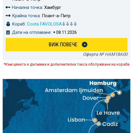
Начална точка:
Хамбург
Крайна точка:
Поант-а-Питр
Кораб:
Costa FAVOLOSA
Дати на отплаване:
08.11.2026
ВИЖ ПОВЕЧЕ
Оферта № HAM18A00
*Към цената е дължима и допълнителна такса обслужване на кораба