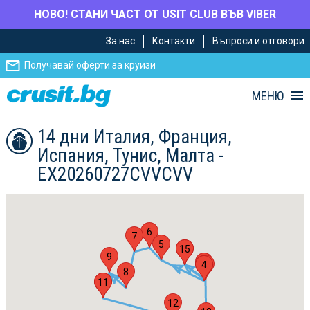
НОВО! СТАНИ ЧАСТ ОТ USIT CLUB ВЪВ VIBER
Премини
Премини
За нас
Контакти
Въпроси и отговори
към
към
главното
Навигацията
Получавай оферти за круизи
съдържание
МЕНЮ
14 дни Италия, Франция,
Испания, Тунис, Малта -
EX20260727CVVCVV
6
7
5
15
1
9
2
14
3
4
8
10
11
12