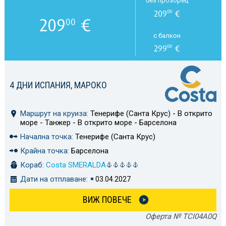
без прозорец
209
€
00
209
€
00
с балкон
299
€
00
4 ДНИ ИСПАНИЯ, МАРОКО
Маршрут на круиза:
Тенерифе (Санта Крус) - В открито
море - Танжер - В открито море - Барселона
Начална точка:
Тенерифе (Санта Крус)
Крайна точка:
Барселона
Кораб:
Costa SMERALDA
Дати на отплаване:
03.04.2027
ВИЖ ПОВЕЧЕ
Оферта № TCI04A0Q