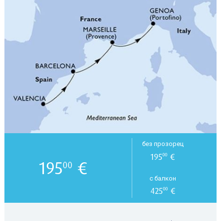
без прозорец
195
€
00
195
€
00
с балкон
425
€
00