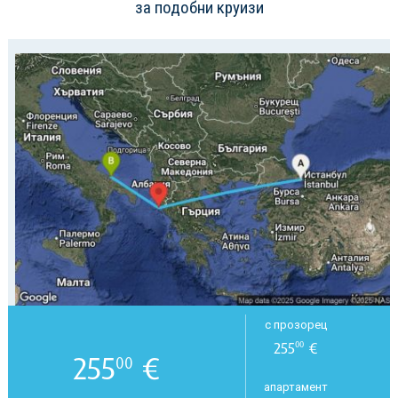
за подобни круизи
с прозорец
255
€
00
255
€
00
апартамент