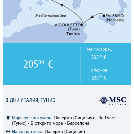
без прозорец
205
€
00
205
€
00
с балкон
335
€
00
3 ДНИ ИТАЛИЯ, ТУНИС
Маршрут на круиза:
Палермо (Сицилия) - Ла Гулет
(Тунис) - В открито море - Барселона
Начална точка:
Палермо (Сицилия)