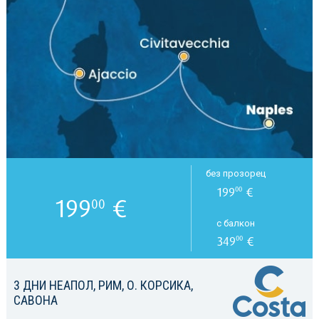
без прозорец
199
€
00
199
€
00
с балкон
349
€
00
3 ДНИ НЕАПОЛ, РИМ, О. КОРСИКА,
САВОНА