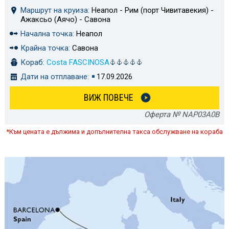
Маршрут на круиза:
Неапол - Рим (порт Чивитавекия) -
Ажаксьо (Аячо) - Савона
Начална точка:
Неапол
Крайна точка:
Савона
Кораб:
Costa FASCINOSA
Дати на отплаване:
17.09.2026
ВИЖ ПОВЕЧЕ
Оферта № NAP03A0B
*Към цената е дължима и допълнителна такса обслужване на кораба