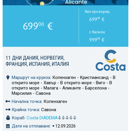
без прозорец
699
€
00
699
€
00
с балкон
999
€
00
11 ДНИ ДАНИЯ, НОРВЕГИЯ,
ФРАНЦИЯ, ИСПАНИЯ, ИТАЛИЯ
Маршрут на круиза:
Копенхаген - Кристиансанд - В
открито море - Хавър - В открито море - Виго - В
открито море - Малага - Аликанте - Барселона -
Марсилия - Савона
Начална точка:
Копенхаген
Крайна точка:
Савона
Кораб:
Costa DIADEMA
Дати на отплаване:
12.09.2026