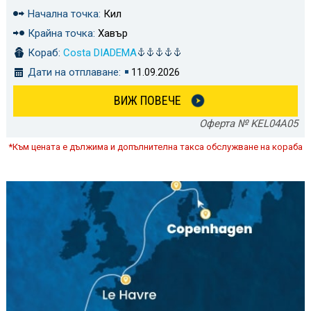
Начална точка:
Кил
Крайна точка:
Хавър
Кораб:
Costa DIADEMA
Дати на отплаване:
11.09.2026
ВИЖ ПОВЕЧЕ
Оферта № KEL04A05
*Към цената е дължима и допълнителна такса обслужване на кораба