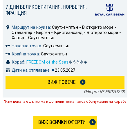
7 ДНИ ВЕЛИКОБРИТАНИЯ, НОРВЕГИЯ,
ФРАНЦИЯ
Маршрут на круиза:
Саутхемптън - В открито море -
Ставангер - Берген - Кристиансанд - В открито море -
Хавър - Саутхемптън
Начална точка:
Саутхемптън
Крайна точка:
Саутхемптън
Кораб:
FREEDOM of the Seas
Дати на отплаване:
23.05.2027
ВИЖ ПОВЕЧЕ
Оферта № FR07U278
*Към цената е дължима и допълнителна такса обслужване на кораба
ВИЖ ВСИЧКИ ОФЕРТИ