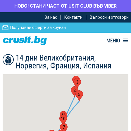
НОВО! СТАНИ ЧАСТ ОТ USIT CLUB ВЪВ VIBER
Премини
Премини
За нас
Контакти
Въпроси и отговори
към
към
главното
Навигацията
Получавай оферти за круизи
съдържание
МЕНЮ
14 дни Великобритания,
Норвегия, Франция, Испания
4
3
2
5
11
1
6
10
7