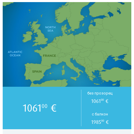
без прозорец
1061
€
00
1061
€
00
с балкон
1985
€
00