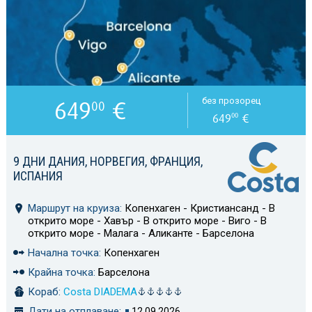
649
€
без прозорец
00
649
€
00
9 ДНИ ДАНИЯ, НОРВЕГИЯ, ФРАНЦИЯ,
ИСПАНИЯ
Маршрут на круиза:
Копенхаген - Кристиансанд - В
открито море - Хавър - В открито море - Виго - В
открито море - Малага - Аликанте - Барселона
Начална точка:
Копенхаген
Крайна точка:
Барселона
Кораб:
Costa DIADEMA
Дати на отплаване:
12.09.2026