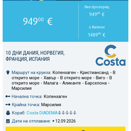
без прозорец
949
€
00
949
€
00
с балкон
1489
€
00
10 ДНИ ДАНИЯ, НОРВЕГИЯ,
ФРАНЦИЯ, ИСПАНИЯ
Маршрут на круиза:
Копенхаген - Кристиансанд - В
открито море - Хавър - В открито море - Виго - В
открито море - Малага - Аликанте - Барселона -
Марсилия
Начална точка:
Копенхаген
Крайна точка:
Марсилия
Кораб:
Costa DIADEMA
Дати на отплаване:
12.09.2026