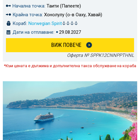
Начална точка:
Таити (Папеете)
Крайна точка:
Хонолулу (о-в Оаху, Хавай)
Кораб:
Norwegian Spirit
Дати на отплаване:
29.08.2027
ВИЖ ПОВЕЧЕ
Оферта № SPPK12CNNPPTHNL
*Към цената е дължима и допълнителна такса обслужване на кораба