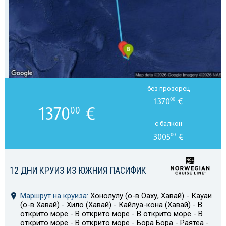
без прозорец
1370
€
00
1370
€
00
с балкон
3005
€
00
12 ДНИ КРУИЗ ИЗ ЮЖНИЯ ПАСИФИК
Маршрут на круиза:
Хонолулу (о-в Оаху, Хавай) - Кауаи
(о-в Хавай) - Хило (Хавай) - Кайлуа-кона (Хавай) - В
открито море - В открито море - В открито море - В
открито море - В открито море - Бора Бора - Раятеа -