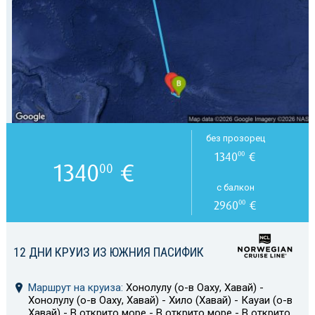
без прозорец
1340
€
00
1340
€
00
с балкон
2960
€
00
12 ДНИ КРУИЗ ИЗ ЮЖНИЯ ПАСИФИК
Маршрут на круиза:
Хонолулу (о-в Оаху, Хавай) -
Хонолулу (о-в Оаху, Хавай) - Хило (Хавай) - Кауаи (о-в
Хавай) - В открито море - В открито море - В открито