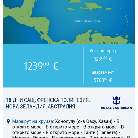
без прозорец
1239
€
00
1239
€
00
апартамент
5703
€
00
18 ДНИ САЩ, ФРЕНСКА ПОЛИНЕЗИЯ,
НОВА ЗЕЛАНДИЯ, АВСТРАЛИЯ
Маршрут на круиза:
Хонолулу (о-в Оаху, Хавай) - В
открито море - В открито море - В открито море - В
открито море - В открито море - Таити (Папеете) -