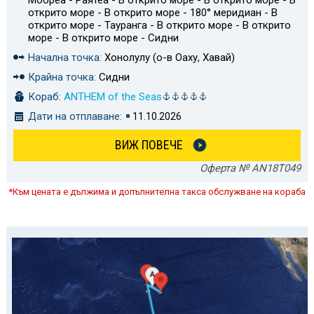
Моореа - Раятеа - В открито море - В открито море - В
открито море - В открито море - 180° меридиан - В
открито море - Тауранга - В открито море - В открито
море - В открито море - Сидни
Начална точка:
Хонолулу (о-в Оаху, Хавай)
Крайна точка:
Сидни
Кораб:
ANTHEM of the Seas
Дати на отплаване:
11.10.2026
ВИЖ ПОВЕЧЕ
Оферта № AN18T049
*Към цената е дължима и допълнителна такса обслужване на кораба