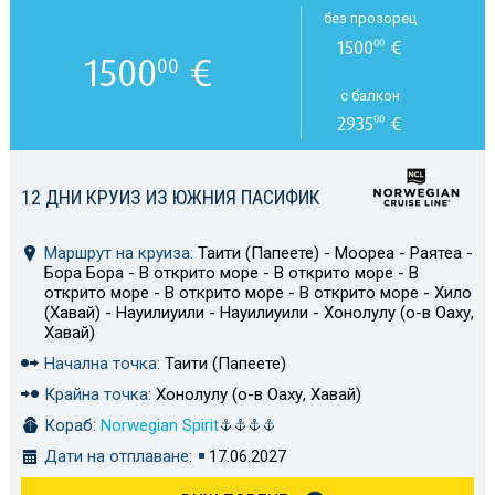
без прозорец
1500
€
00
1500
€
00
с балкон
2935
€
00
12 ДНИ КРУИЗ ИЗ ЮЖНИЯ ПАСИФИК
Маршрут на круиза:
Таити (Папеете) - Моореа - Раятеа -
Бора Бора - В открито море - В открито море - В
открито море - В открито море - В открито море - Хило
(Хавай) - Науилиуили - Науилиуили - Хонолулу (о-в Оаху,
Хавай)
Начална точка:
Таити (Папеете)
Крайна точка:
Хонолулу (о-в Оаху, Хавай)
Кораб:
Norwegian Spirit
Дати на отплаване:
17.06.2027