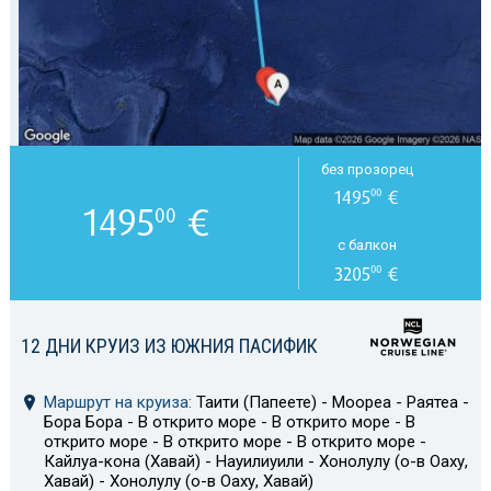
без прозорец
1495
€
00
1495
€
00
с балкон
3205
€
00
12 ДНИ КРУИЗ ИЗ ЮЖНИЯ ПАСИФИК
Маршрут на круиза:
Таити (Папеете) - Моореа - Раятеа -
Бора Бора - В открито море - В открито море - В
открито море - В открито море - В открито море -
Кайлуа-кона (Хавай) - Науилиуили - Хонолулу (о-в Оаху,
Хавай) - Хонолулу (о-в Оаху, Хавай)