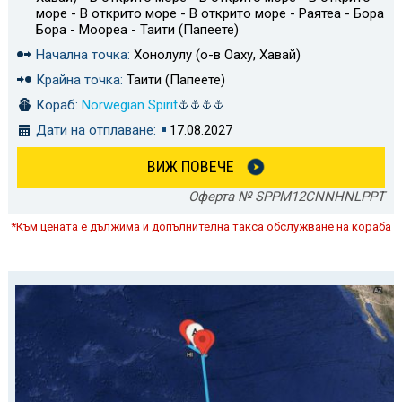
море - В открито море - В открито море - Раятеа - Бора
Бора - Моореа - Таити (Папеете)
Начална точка:
Хонолулу (о-в Оаху, Хавай)
Крайна точка:
Таити (Папеете)
Кораб:
Norwegian Spirit
Дати на отплаване:
17.08.2027
ВИЖ ПОВЕЧЕ
Оферта № SPPM12CNNHNLPPT
*Към цената е дължима и допълнителна такса обслужване на кораба