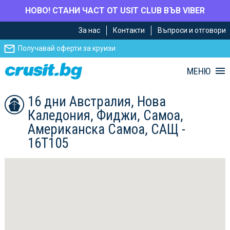
НОВО! СТАНИ ЧАСТ ОТ USIT CLUB ВЪВ VIBER
Премини
Премини
За нас
Контакти
Въпроси и отговори
към
към
главното
Навигацията
Получавай оферти за круизи
съдържание
МЕНЮ
16 дни Австралия, Нова
Каледония, Фиджи, Самоа,
Американска Самоа, САЩ -
16T105