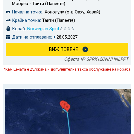
Моореа - Таити (Папеете)
Начална точка:
Хонолулу (о-в Оаху, Хавай)
Крайна точка:
Таити (Папеете)
Кораб:
Norwegian Spirit
Дати на отплаване:
28.05.2027
ВИЖ ПОВЕЧЕ
Оферта № SPRK12CNNHNLPPT
*Към цената е дължима и допълнителна такса обслужване на кораба