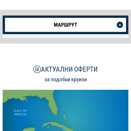
Още
МАРШРУТ
информация
за
Круиза
АКТУАЛНИ ОФЕРТИ
за подобни круизи