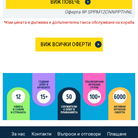
ВИЖ ПОВЕЧЕ
Оферта № SPPM12CNNPPTHNL
*Към цената е дължима и допълнителна такса обслужване на кораба
ВИЖ ВСИЧКИ ОФЕРТИ
За нас
Контакти
Въпроси и отговори
Плащане