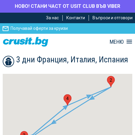
НОВО! СТАНИ ЧАСТ ОТ USIT CLUB ВЪВ VIBER
Премини
Премини
За нас
Контакти
Въпроси и отговори
към
към
главното
Навигацията
Получавай оферти за круизи
съдържание
МЕНЮ
3 дни Франция, Италия, Испания
2
1
4