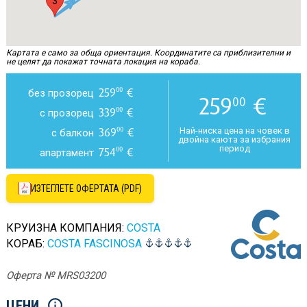
3
Картата е само за обща ориентация. Координатите са приблизителни и
не целят да покажат точната локация на кораба.
259
€
00
без прозорец
259
€
00
339
€
00
с прозорец
369
€
00
Най-ниска цена на човек в
с балкон
двойна каюта за избрания
период
754
€
00
апартамент
ИЗТЕГЛЕТЕ ОФЕРТАТА (PDF)
КРУИЗНА КОМПАНИЯ:
COSTA
КОРАБ:
COSTA FASCINOSA
Оферта № MRS03200
ЦЕНИ