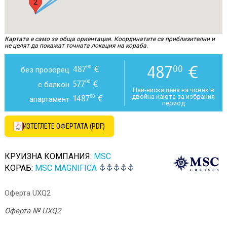
2
Картата е само за обща ориентация. Координатите са приблизителни и
не целят да покажат точната локация на кораба.
487
€
00
487
€
00
без прозорец
577
€
00
с балкон
Най-ниска цена на човек в
двойна каюта за избрания
1487
€
00
апартамент
период
ИЗТЕГЛЕТЕ ОФЕРТАТА (PDF)
КРУИЗНА КОМПАНИЯ:
MSC
КОРАБ:
MSC MAGNIFICA
Оферта UXQ2
Оферта № UXQ2