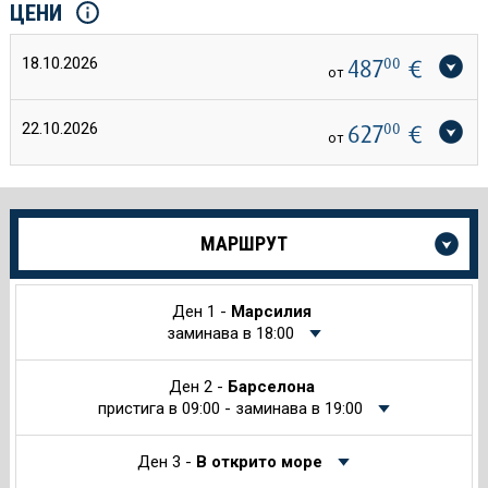
ЦЕНИ
18.10.2026
487
00
€
от
22.10.2026
627
00
€
от
Още
МАРШРУТ
информация
за
Круиза
Ден 1 -
Марсилия
заминава в 18:00
Ден 2 -
Барселона
пристига в 09:00 - заминава в 19:00
Ден 3 -
В открито море