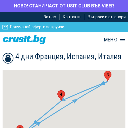
НОВО! СТАНИ ЧАСТ ОТ USIT CLUB ВЪВ VIBER
Премини
Премини
За нас
Контакти
Въпроси и отговори
към
към
главното
Навигацията
Получавай оферти за круизи
съдържание
МЕНЮ
4 дни Франция, Испания, Италия
3
1
4