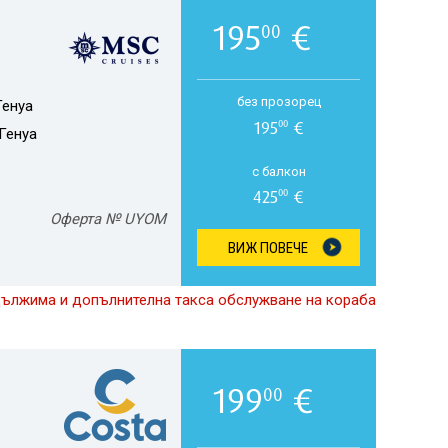
195
€
00
без прозорец
Генуа
195
€
00
Генуа
с балкон
425
€
00
Оферта № UYOM
ВИЖ ПОВЕЧЕ
дължима и допълнителна такса обслужване на кораба
199
€
00