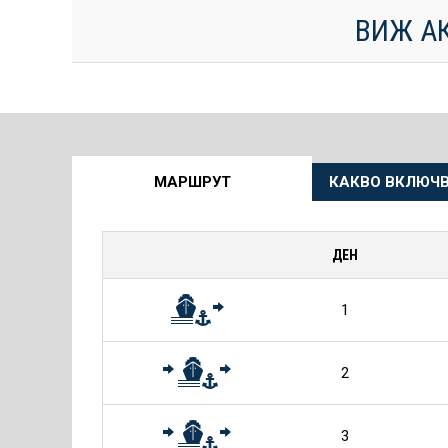
ВИЖ А
Още
МАРШРУТ
КАКВО ВКЛЮЧВ
информация
за
ДЕН
Круиза
1
2
3