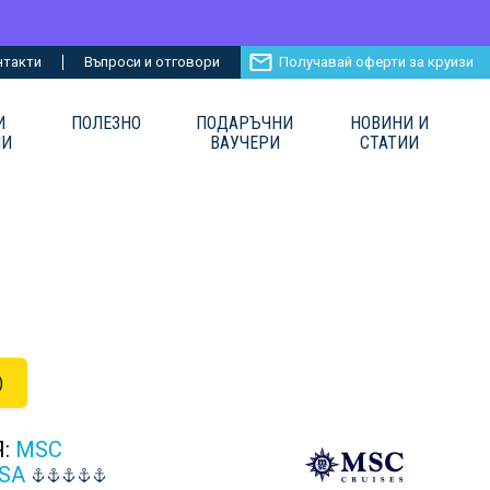
нтакти
Въпроси и отговори
Получавай оферти за круизи
И
ПОЛЕЗНО
ПОДАРЪЧНИ
НОВИНИ И
ИИ
ВАУЧЕРИ
СТАТИИ
)
Я:
MSC
SA