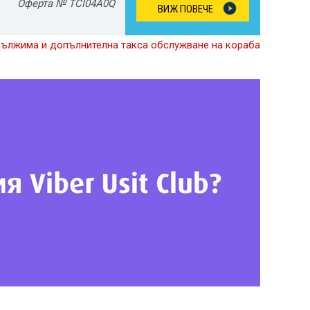
Оферта № TCI04A0Q
ВИЖ ПОВЕЧЕ
дължима и допълнителна такса обслужване на кораба