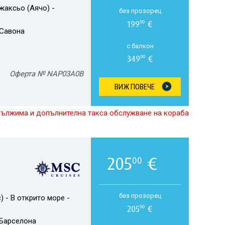
жаксьо (Аячо) -
без прозорец
199
€
00
Савона
с балкон
349
€
00
Оферта № NAP03A0B
ВИЖ ПОВЕЧЕ
дължима и допълнителна такса обслужване на кораба
205
€
00
без прозорец
) - В открито море -
205
€
00
Барселона