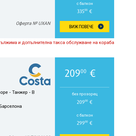
с балкон
335
€
00
Оферта № UXAN
ВИЖ ПОВЕЧЕ
дължима и допълнителна такса обслужване на кораба
209
€
00
оре - Танжер - В
без прозорец
209
€
00
Барселона
с балкон
299
€
00