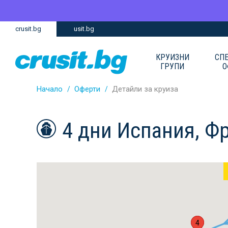
Премини
Премини
crusit.bg
usit.bg
към
към
главното
Навигацията
съдържание
КРУИЗНИ
СП
ГРУПИ
О
Начало
Оферти
Детайли за круиза
4 дни Испания, Ф
2
4