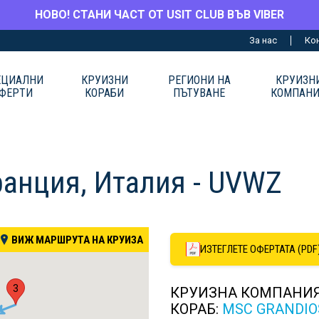
НОВО! СТАНИ ЧАСТ ОТ USIT CLUB ВЪВ VIBER
За нас
Ко
ЕЦИАЛНИ
КРУИЗНИ
РЕГИОНИ НА
КРУИЗН
ФЕРТИ
КОРАБИ
ПЪТУВАНЕ
КОМПАН
ранция, Италия - UVWZ
ВИЖ МАРШРУТА НА КРУИЗА
ИЗТЕГЛЕТЕ ОФЕРТАТА (PDF
3
КРУИЗНА КОМПАНИ
КОРАБ:
MSC GRANDIO