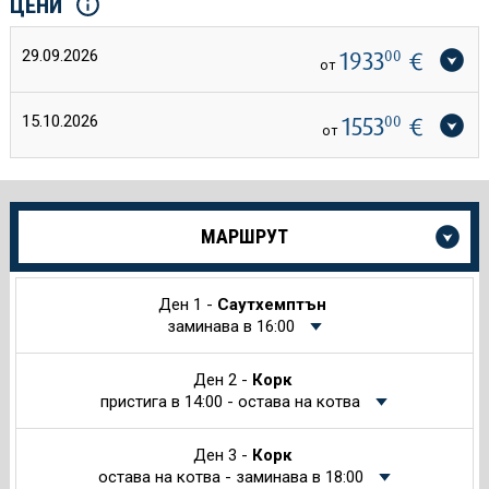
ЦЕНИ
29.09.2026
1933
00
€
от
15.10.2026
1553
00
€
от
Още
МАРШРУТ
информация
за
Круиза
Ден 1 -
Саутхемптън
заминава в 16:00
Ден 2 -
Корк
пристига в 14:00 - остава на котва
Ден 3 -
Корк
остава на котва - заминава в 18:00