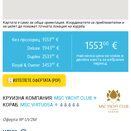
Картата е само за обща ориентация. Координатите са приблизителни и
не целят да покажат точната локация на кораба.
1553
€
00
без прозорец
1553
€
00
1943
€
00
Deluxe
2533
€
00
Най-ниска цена на човек в
Duplex
двойна каюта за избрания
период
3453
€
00
Royal & Owner
ИЗТЕГЛЕТЕ ОФЕРТАТА (PDF)
КРУИЗНА КОМПАНИЯ:
MSC YACHT CLUB ⚜
КОРАБ:
MSC VIRTUOSA ⚜
Оферта № UV2M