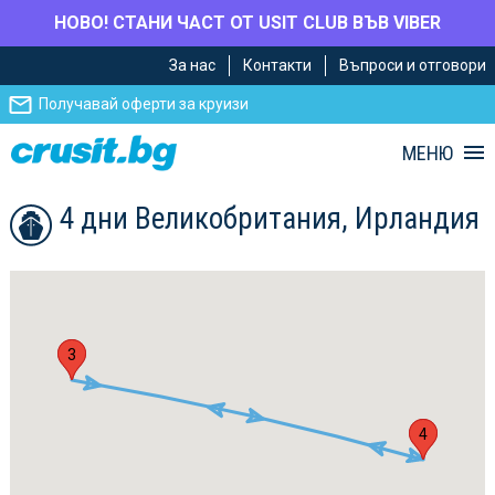
НОВО! СТАНИ ЧАСТ ОТ USIT CLUB ВЪВ VIBER
Премини
Премини
За нас
Контакти
Въпроси и отговори
към
към
главното
Навигацията
Получавай оферти за круизи
съдържание
МЕНЮ
4 дни Великобритания, Ирландия
2
3
1
4