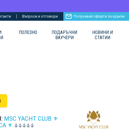
нтакти
Въпроси и отговори
Получавай оферти за круизи
И
ПОЛЕЗНО
ПОДАРЪЧНИ
НОВИНИ И
ИИ
ВАУЧЕРИ
СТАТИИ
)
Я:
MSC YACHT CLUB ⚜
CA ⚜