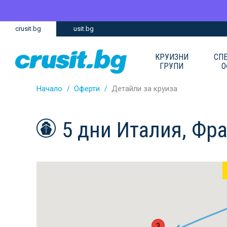
Премини
Премини
crusit.bg
usit.bg
към
към
главното
Навигацията
съдържание
КРУИЗНИ
СП
ГРУПИ
О
Начало
Оферти
Детайли за круиза
5 дни Италия, Фр
3