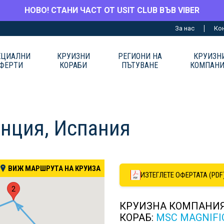
НОВО! СТАНИ ЧАСТ ОТ USIT CLUB ВЪВ VIBER
За нас
Ко
ЕЦИАЛНИ
КРУИЗНИ
РЕГИОНИ НА
КРУИЗН
ФЕРТИ
КОРАБИ
ПЪТУВАНЕ
КОМПАН
анция, Испания
ВИЖ МАРШРУТА НА КРУИЗА
ИЗТЕГЛЕТЕ ОФЕРТАТА (PDF
2
КРУИЗНА КОМПАНИ
КОРАБ:
MSC MAGNIFI