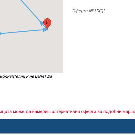
Оферта № UXQI
1
5
иблизителни и не целят да
раницата може да намериш алтернативни оферти за подобни марш