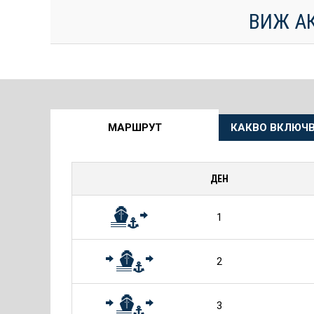
ВИЖ А
Още
МАРШРУТ
КАКВО ВКЛЮЧВ
информация
за
ДЕН
Круиза
1
2
3