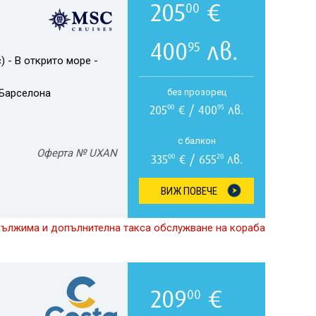
205
€
00
400
лв.
95
) - В открито море -
Барселона
без прозорец
205
€ / 400
лв.
00
95
с балкон
Оферта № UXAN
335
€ / 655
лв.
00
20
ВИЖ ПОВЕЧЕ
дължима и допълнителна такса обслужване на кораба
209
€
00