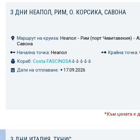
3 ДНИ НЕАПОЛ, РИМ, О. КОРСИКА, САВОНА
Маршрут на круиза:
Неапол - Рим (порт Чивитавекия) - А
Савона
Начална точка:
Неапол
Крайна точка:
Кораб:
Costa FASCINOSA
Дати на отплаване:
17.09.2026
*Към цената е 
3 ДНИ ИТАЛИЯ, ТУНИС