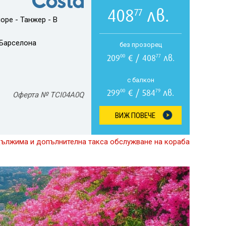
408
лв.
77
оре - Танжер - В
Барселона
без прозорец
209
€ / 408
лв.
00
77
с балкон
299
€ / 584
лв.
00
79
Оферта № TCI04A0Q
ВИЖ ПОВЕЧЕ
дължима и допълнителна такса обслужване на кораба