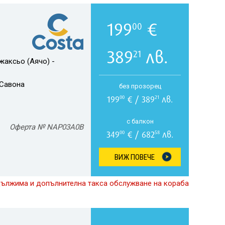
199
€
00
389
лв.
21
жаксьо (Аячо) -
Савона
без прозорец
199
€ / 389
лв.
00
21
с балкон
Оферта № NAP03A0B
349
€ / 682
лв.
00
58
ВИЖ ПОВЕЧЕ
дължима и допълнителна такса обслужване на кораба