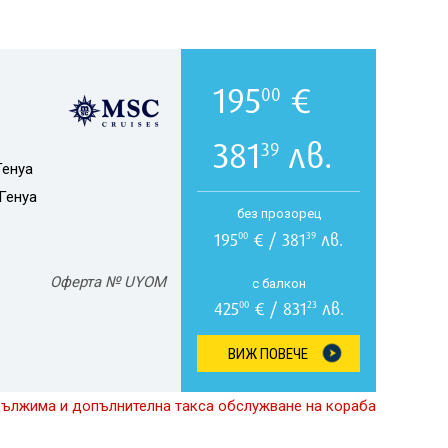
195
€
00
381
лв.
39
Генуа
Генуа
без прозорец
195
€ / 381
лв.
00
39
Оферта № UYOM
с балкон
425
€ / 831
лв.
00
23
ВИЖ ПОВЕЧЕ
дължима и допълнителна такса обслужване на кораба