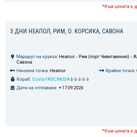
*Към цената е 
3 ДНИ НЕАПОЛ, РИМ, О. КОРСИКА, САВОНА
Маршрут на круиза:
Неапол - Рим (порт Чивитавекия) - А
Савона
Начална точка:
Неапол
Крайна точка:
Кораб:
Costa FASCINOSA
Дати на отплаване:
17.09.2026
*Към цената е 