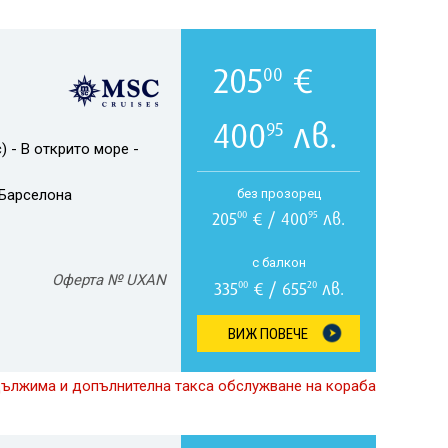
205
€
00
400
лв.
95
) - В открито море -
Барселона
без прозорец
205
€ / 400
лв.
00
95
с балкон
Оферта № UXAN
335
€ / 655
лв.
00
20
ВИЖ ПОВЕЧЕ
дължима и допълнителна такса обслужване на кораба