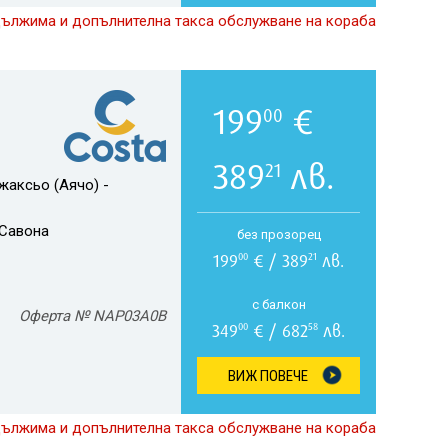
дължима и допълнителна такса обслужване на кораба
199
€
00
389
лв.
21
жаксьо (Аячо) -
Савона
без прозорец
199
€ / 389
лв.
00
21
с балкон
Оферта № NAP03A0B
349
€ / 682
лв.
00
58
ВИЖ ПОВЕЧЕ
дължима и допълнителна такса обслужване на кораба