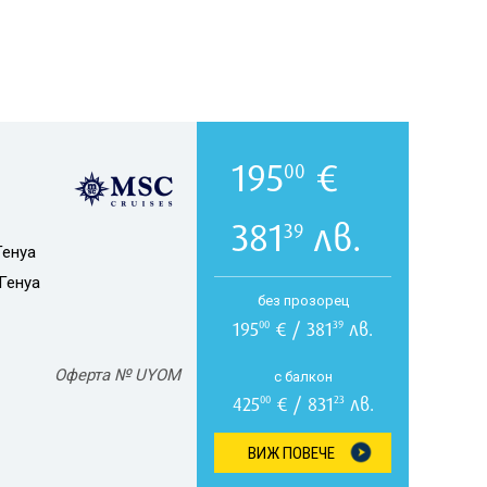
195
€
00
381
лв.
39
Генуа
Генуа
без прозорец
195
€ / 381
лв.
00
39
Оферта № UYOM
с балкон
425
€ / 831
лв.
00
23
ВИЖ ПОВЕЧЕ