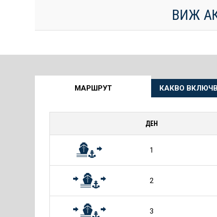
ВИЖ А
Още
МАРШРУТ
КАКВО ВКЛЮЧВ
информация
за
ДЕН
Круиза
1
2
3