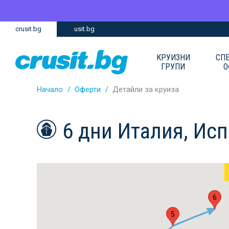
Премини
Премини
crusit.bg
usit.bg
към
към
главното
Навигацията
съдържание
КРУИЗНИ
СП
ГРУПИ
О
Начало
Оферти
Детайли за круиза
6 дни Италия, Ис
6
5