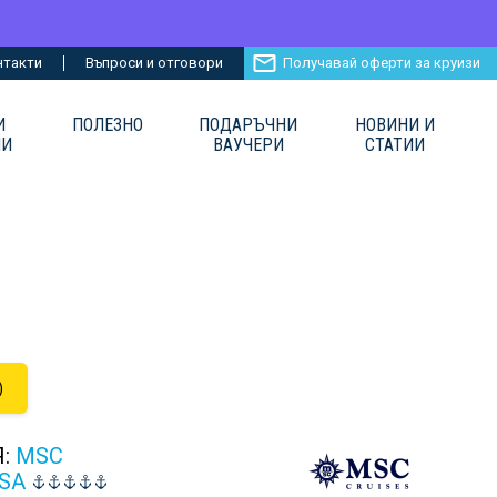
нтакти
Въпроси и отговори
Получавай оферти за круизи
И
ПОЛЕЗНО
ПОДАРЪЧНИ
НОВИНИ И
ИИ
ВАУЧЕРИ
СТАТИИ
)
Я:
MSC
SA