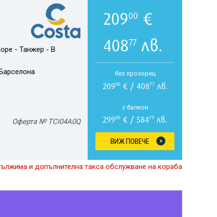
209
€
00
408
лв.
77
оре - Танжер - В
Барселона
без прозорец
209
€ / 408
лв.
00
77
с балкон
299
€ / 584
лв.
00
79
Оферта № TCI04A0Q
ВИЖ ПОВЕЧЕ
дължима и допълнителна такса обслужване на кораба