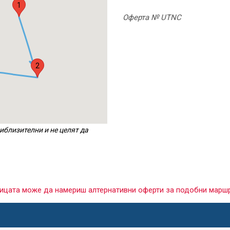
1
Оферта № UTNC
2
иблизителни и не целят да
раницата може да намериш алтернативни оферти за подобни марш