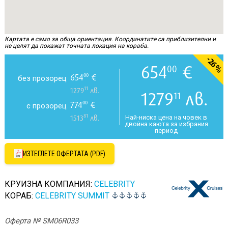
Картата е само за обща ориентация. Координатите са приблизителни и
не целят да покажат точната локация на кораба.
-26%
654
€
00
654
€
00
без прозорец
11
1279
лв.
1279
лв.
11
774
€
00
с прозорец
81
Най-ниска цена на човек в
1513
лв.
двойна каюта за избрания
период
ИЗТЕГЛЕТЕ ОФЕРТАТА (PDF)
КРУИЗНА КОМПАНИЯ:
CELEBRITY
КОРАБ:
CELEBRITY SUMMIT
Оферта № SM06R033