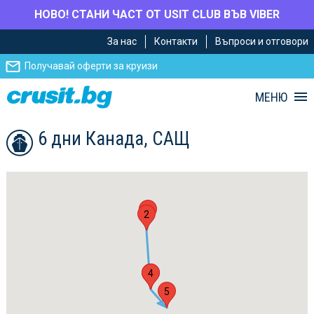
НОВО! СТАНИ ЧАСТ ОТ USIT CLUB ВЪВ VIBER
Премини
Премини
За нас
Контакти
Въпроси и отговори
към
към
главното
Навигацията
Получавай оферти за круизи
съдържание
МЕНЮ
6 дни Канада, САЩ
1
2
3
4
5