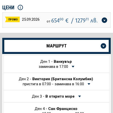
ЦЕНИ
654
00
€
/ 1279
11
лв.
25.09.2026
ПРОМО
от
Още
МАРШРУТ
информация
за
Круиза
Ден 1 -
Ванкувър
заминава в 17:00
Ден 2 -
Виктория (Британска Колумбия)
пристига в 07:00 - заминава в 16:00
Ден 3 -
В открито море
Ден 4 -
Сан Франциско