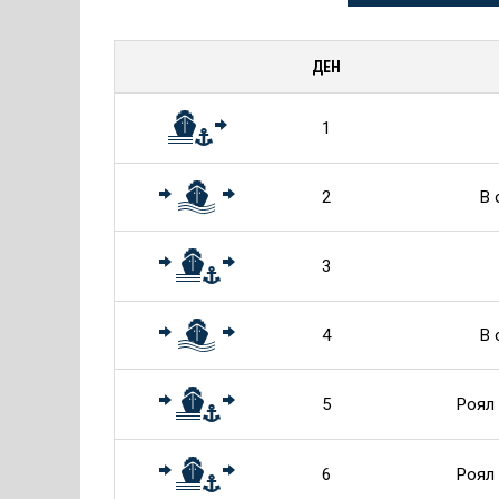
информация
за
ДЕН
Круиза
1
2
В 
3
4
В 
5
Роял
6
Роял