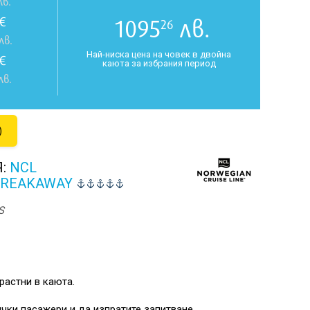
в.
€
1095
лв.
26
лв.
Най-ниска цена на човек в двойна
€
каюта за избрания период
лв.
)
Я:
NCL
BREAKAWAY
S
растни в каюта.
чки пасажери и да изпратите запитване.