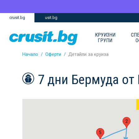
Премини
Премини
crusit.bg
usit.bg
към
към
главното
Навигацията
съдържание
КРУИЗНИ
СП
ГРУПИ
О
Начало
Оферти
Детайли за круиза
7 дни Бермуда от
2
1
5