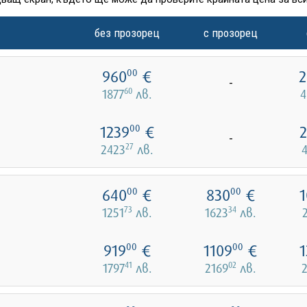
без прозорец
с прозорец
960
€
2
00
-
60
1877
лв.
4
1239
€
2
00
-
27
2423
лв.
640
€
830
€
1
00
00
73
34
1251
лв.
1623
лв.
919
€
1109
€
1
00
00
41
02
1797
лв.
2169
лв.