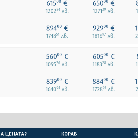
615
€
650
€
00
00
84
29
1202
лв.
1271
лв.
894
€
929
€
00
00
51
97
1748
лв.
1816
лв.
2
560
€
605
€
00
00
26
28
1095
лв.
1183
лв.
839
€
884
€
1
00
00
94
95
1640
лв.
1728
лв.
А ЦЕНАТА?
КОРАБ
К