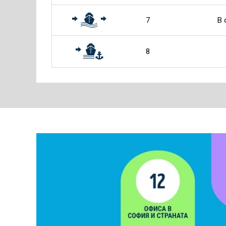
7
В 
8