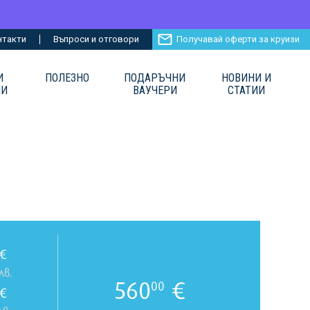
нтакти
Въпроси и отговори
Получавай оферти за круизи
И
ПОЛЕЗНО
ПОДАРЪЧНИ
НОВИНИ И
ИИ
ВАУЧЕРИ
СТАТИИ
€
лв.
560
€
00
€