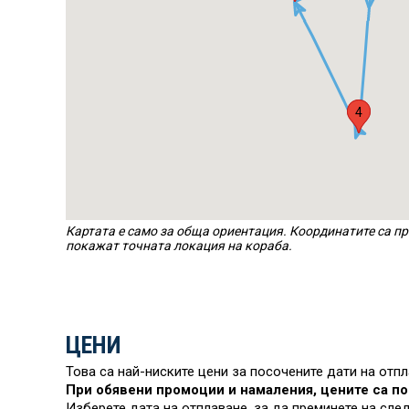
3
4
Картата е само за обща ориентация. Координатите са пр
покажат точната локация на кораба.
ЦЕНИ
Това са най-ниските цени за посочените дати на отп
При обявени промоции и намаления, цените са по
Изберете дата на отплаване, за да преминете на сле