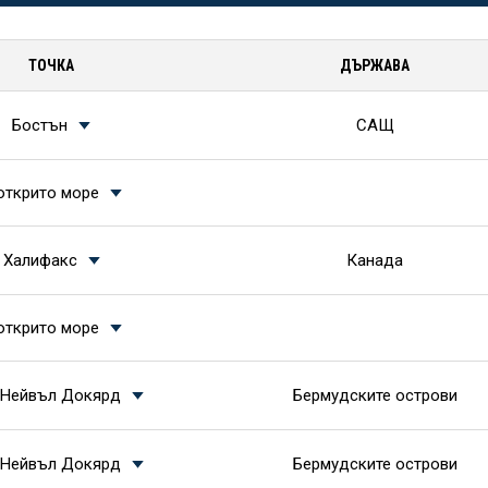
ТОЧКА
ДЪРЖАВА
Бостън
САЩ
открито море
Халифакс
Канада
открито море
 Нейвъл Докярд
Бермудските острови
 Нейвъл Докярд
Бермудските острови