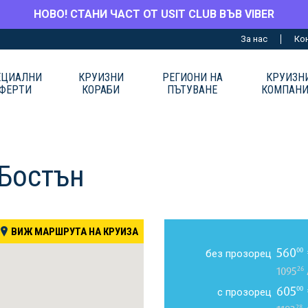
НОВО! СТАНИ ЧАСТ ОТ USIT CLUB ВЪВ VIBER
За нас
Ко
ЕЦИАЛНИ
КРУИЗНИ
РЕГИОНИ НА
КРУИЗН
ФЕРТИ
КОРАБИ
ПЪТУВАНЕ
КОМПАН
 Бостън
ВИЖ МАРШРУТА НА КРУИЗА
560
00
без прозорец
26
1095
605
00
с прозорец
28