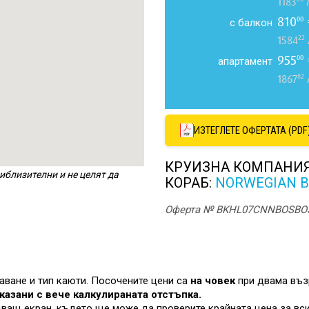
1183
л
810
00
с балкон
22
1584
955
00
апартамент
82
1867
ИЗТЕГЛЕТЕ ОФЕРТАТА (PDF
КРУИЗНА КОМПАНИ
иблизителни и не целят да
КОРАБ:
NORWEGIAN 
Оферта № BKHL07CNNBOSBO
лаване и тип каюти. Посочените цени са
на човек
при двама въз
казани с вече калкулираната отстъпка.
дващ екран, където ще може да проверите крайната цена за вси