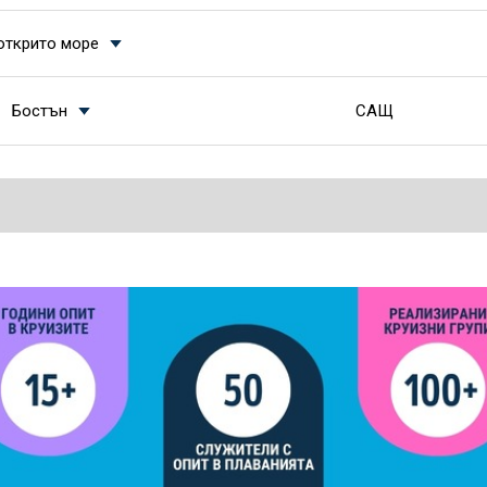
открито море
Бостън
САЩ