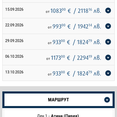
15.09.2026
1083
00
€
/ 2118
16
лв.
от
22.09.2026
993
00
€
/ 1942
14
лв.
от
29.09.2026
933
00
€
/ 1824
79
лв.
от
06.10.2026
1173
00
€
/ 2294
19
лв.
от
13.10.2026
933
00
€
/ 1824
79
лв.
от
Още
МАРШРУТ
информация
за
Круиза
Ден 1 -
Атина (Пирея)