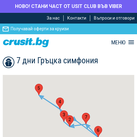
НОВО! СТАНИ ЧАСТ ОТ USIT CLUB ВЪВ VIBER
Премини
Премини
За нас
Контакти
Въпроси и отговори
към
към
главното
Навигацията
Получавай оферти за круизи
съдържание
МЕНЮ
7 дни Гръцка симфония
5
4
3
1
7
2
6