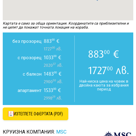
Картата е само за обща ориентация. Координатите са приблизителни и
не целят да покажат точната локация на кораба.
883
€
00
без прозорец
00
1727
лв.
883
€
00
1033
€
00
с прозорец
37
2020
лв.
1727
лв.
00
1483
€
00
с балкон
50
Най-ниска цена на човек в
2900
лв.
двойна каюта за избрания
период
1533
€
00
апартамент
29
2998
лв.
ИЗТЕГЛЕТЕ ОФЕРТАТА (PDF)
КРУИЗНА КОМПАНИЯ:
MSC