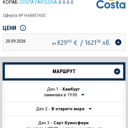
КОРАБ:
COSTA FAVOLOSA
Оферта № HAM07A0C
ЦЕНИ
20.09.2026
829
00
€
/ 1621
38
лв.
от
Още
МАРШРУТ
информация
за
Круиза
Ден 1 -
Хамбург
заминава в 19:00
Ден 2 -
В открито море
Ден 3 -
Саут Куинсфери