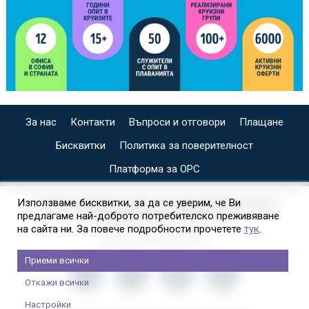
За нас
Контакти
Въпроси и отговори
Плащане
Бисквитки
Политика за поверителност
Платформа за ОРС
СПЕЦИАЛИЗИРАН САЙТ ЗА ИНДИВИДУАЛНИ И
Използваме бисквитки, за да се уверим, че Ви
предлагаме най-доброто потребителско преживяване
ОРГАНИЗИРАНИ КРУИЗИ НА
на сайта ни. За повече подробности прочетете
тук
.
Приеми всички
Откажи всички
Настройки