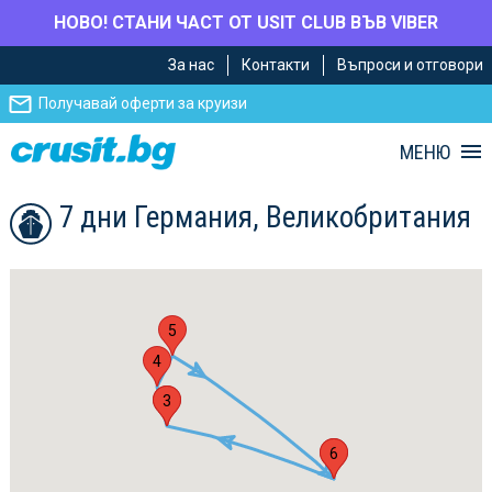
НОВО! СТАНИ ЧАСТ ОТ USIT CLUB ВЪВ VIBER
Премини
Премини
За нас
Контакти
Въпроси и отговори
към
към
главното
Навигацията
Получавай оферти за круизи
съдържание
МЕНЮ
7 дни Германия, Великобритания
5
4
2
3
1
6