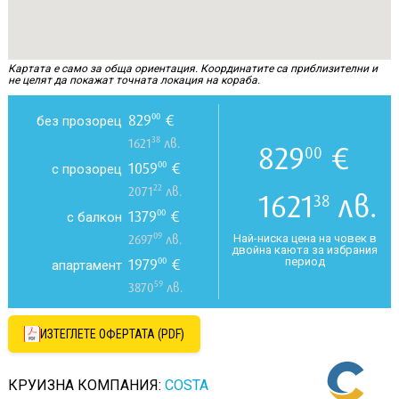
Картата е само за обща ориентация. Координатите са приблизителни и
не целят да покажат точната локация на кораба.
829
€
00
без прозорец
38
1621
лв.
829
€
00
1059
€
00
с прозорец
22
2071
лв.
1621
лв.
38
1379
€
00
с балкон
09
Най-ниска цена на човек в
2697
лв.
двойна каюта за избрания
период
1979
€
00
апартамент
59
3870
лв.
ИЗТЕГЛЕТЕ ОФЕРТАТА (PDF)
КРУИЗНА КОМПАНИЯ:
COSTA