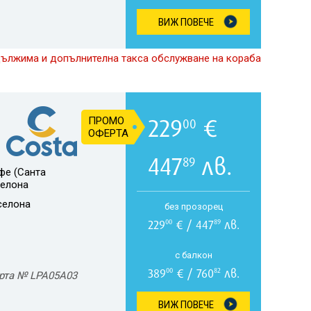
ВИЖ ПОВЕЧЕ
дължима и допълнителна такса обслужване на кораба
229
€
ПРОМО
00
ОФЕРТА
447
лв.
89
фе (Санта
селона
селона
без прозорец
229
€ / 447
лв.
00
89
с балкон
389
€ / 760
лв.
00
82
рта № LPA05A03
ВИЖ ПОВЕЧЕ