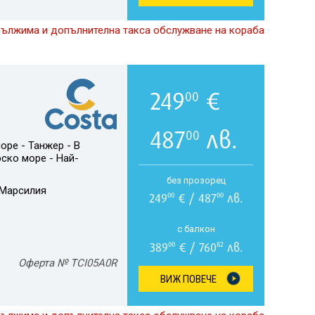
дължима и допълнителна такса обслужване на кораба
249
€
00
487
лв.
00
оре - Танжер - В
рско море - Най-
без прозорец
Марсилия
249
€ / 487
лв.
00
00
с балкон
389
€ / 760
лв.
00
82
Оферта № TCI05A0R
ВИЖ ПОВЕЧЕ