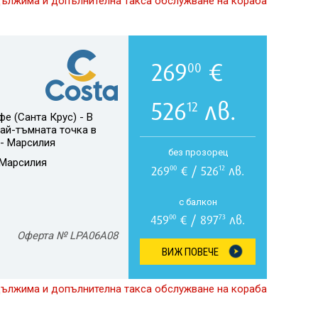
дължима и допълнителна такса обслужване на кораба
269
€
00
526
лв.
12
е (Санта Крус) - В
Най-тъмната точка в
 - Марсилия
без прозорец
Марсилия
269
€ / 526
лв.
00
12
с балкон
459
€ / 897
лв.
00
73
Оферта № LPA06A08
ВИЖ ПОВЕЧЕ
дължима и допълнителна такса обслужване на кораба