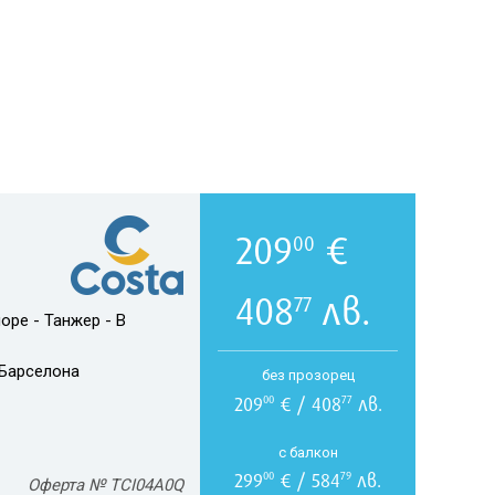
209
€
00
408
лв.
77
оре - Танжер - В
Барселона
без прозорец
209
€ / 408
лв.
00
77
с балкон
299
€ / 584
лв.
00
79
Оферта № TCI04A0Q