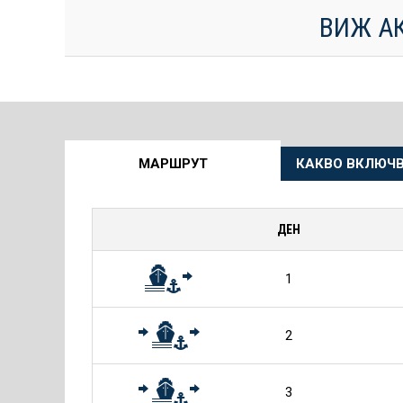
ВИЖ А
Още
МАРШРУТ
КАКВО ВКЛЮЧВ
информация
за
ДЕН
Круиза
1
2
3