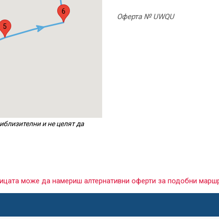
6
Оферта № UWQU
5
иблизителни и не целят да
раницата може да намериш алтернативни оферти за подобни марш