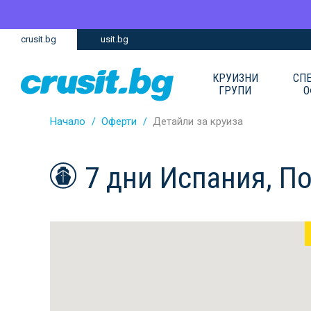
Премини
Премини
crusit.bg
usit.bg
към
към
главното
Навигацията
съдържание
КРУИЗНИ
СП
ГРУПИ
О
Начало
Оферти
Детайли за круиза
7 дни Испания, П