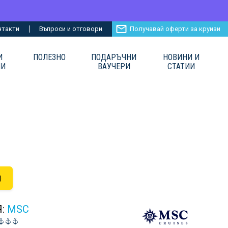
нтакти
Въпроси и отговори
Получавай оферти за круизи
И
ПОЛЕЗНО
ПОДАРЪЧНИ
НОВИНИ И
ИИ
ВАУЧЕРИ
СТАТИИ
)
Я:
MSC