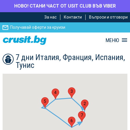
НОВО! СТАНИ ЧАСТ ОТ USIT CLUB ВЪВ VIBER
Премини
Премини
За нас
Контакти
Въпроси и отговори
към
към
главното
Навигацията
Получавай оферти за круизи
съдържание
МЕНЮ
7 дни Италия, Франция, Испания,
Тунис
3
4
5
2
1
7
6