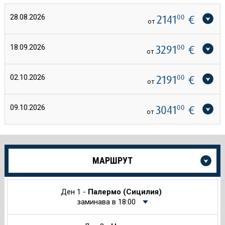
28.08.2026
2141
00
€
от
18.09.2026
3291
00
€
от
02.10.2026
2191
00
€
от
09.10.2026
3041
00
€
от
Още
МАРШРУТ
информация
за
Круиза
Ден 1 -
Палермо (Сицилия)
заминава в 18:00