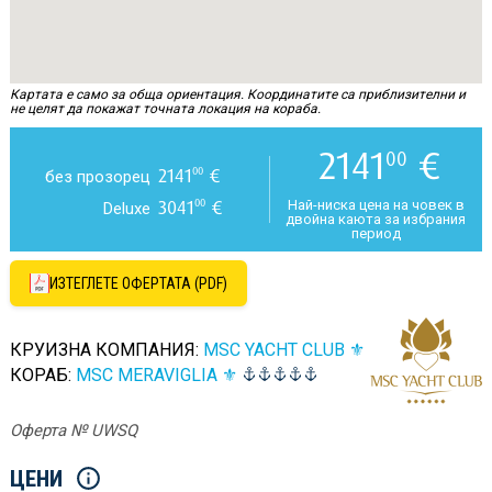
Картата е само за обща ориентация. Координатите са приблизителни и
не целят да покажат точната локация на кораба.
2141
€
00
2141
€
00
без прозорец
3041
€
00
Най-ниска цена на човек в
Deluxe
двойна каюта за избрания
период
ИЗТЕГЛЕТЕ ОФЕРТАТА (PDF)
КРУИЗНА КОМПАНИЯ:
MSC YACHT CLUB ⚜
КОРАБ:
MSC MERAVIGLIA ⚜
Оферта № UWSQ
ЦЕНИ