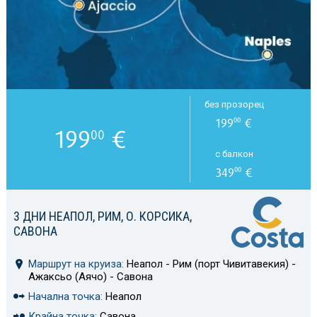
без прозорец
199
€
00
199
€
00
с балкон
349
€
00
3 ДНИ НЕАПОЛ, РИМ, О. КОРСИКА,
САВОНА
Маршрут на круиза:
Неапол - Рим (порт Чивитавекия) -
Ажаксьо (Аячо) - Савона
Начална точка:
Неапол
Крайна точка:
Савона