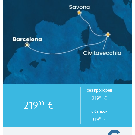
без прозорец
219
€
00
219
€
00
с балкон
319
€
00