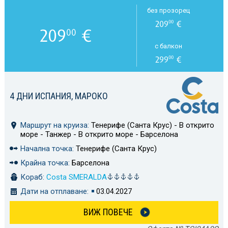
без прозорец
209
€
00
209
€
00
с балкон
299
€
00
4 ДНИ ИСПАНИЯ, МАРОКО
Маршрут на круиза:
Тенерифе (Санта Крус) - В открито
море - Танжер - В открито море - Барселона
Начална точка:
Тенерифе (Санта Крус)
Крайна точка:
Барселона
Кораб:
Costa SMERALDA
Дати на отплаване:
03.04.2027
ВИЖ ПОВЕЧЕ