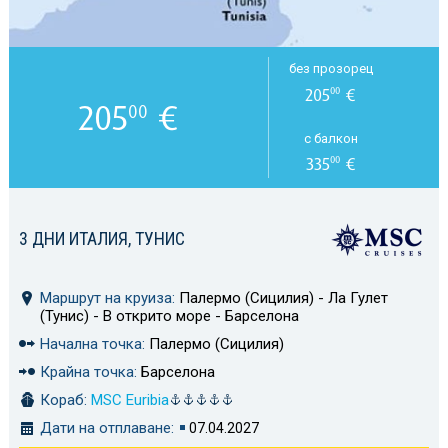
без прозорец
205
€
00
205
€
00
с балкон
335
€
00
3 ДНИ ИТАЛИЯ, ТУНИС
Маршрут на круиза:
Палермо (Сицилия) - Ла Гулет
(Тунис) - В открито море - Барселона
Начална точка:
Палермо (Сицилия)
Крайна точка:
Барселона
Кораб:
MSC Euribia
Дати на отплаване:
07.04.2027