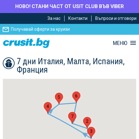
НОВО! СТАНИ ЧАСТ ОТ USIT CLUB ВЪВ VIBER
Премини
Премини
За нас
Контакти
Въпроси и отговори
към
към
главното
Навигацията
Получавай оферти за круизи
съдържание
МЕНЮ
7 дни Италия, Малта, Испания,
Франция
6
5
4
1
7
2
3