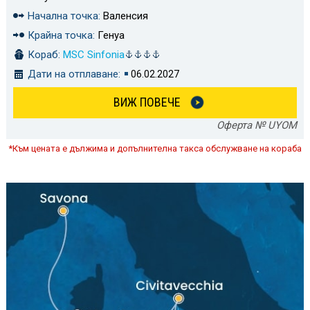
Начална точка:
Валенсия
Крайна точка:
Генуа
Кораб:
MSC Sinfonia
Дати на отплаване:
06.02.2027
ВИЖ ПОВЕЧЕ
Оферта № UYOM
*Към цената е дължима и допълнителна такса обслужване на кораба