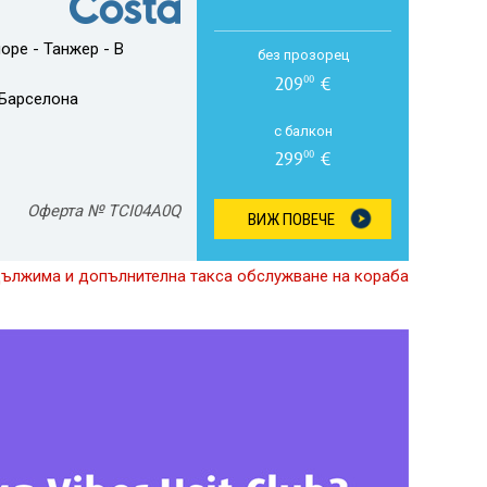
оре - Танжер - В
без прозорец
209
€
00
Барселона
с балкон
299
€
00
Оферта № TCI04A0Q
ВИЖ ПОВЕЧЕ
дължима и допълнителна такса обслужване на кораба