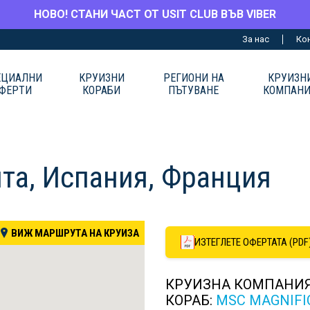
НОВО! СТАНИ ЧАСТ ОТ USIT CLUB ВЪВ VIBER
За нас
Ко
ЕЦИАЛНИ
КРУИЗНИ
РЕГИОНИ НА
КРУИЗН
ФЕРТИ
КОРАБИ
ПЪТУВАНЕ
КОМПАН
лта, Испания, Франция
ВИЖ МАРШРУТА НА КРУИЗА
ИЗТЕГЛЕТЕ ОФЕРТАТА (PDF
КРУИЗНА КОМПАНИ
КОРАБ:
MSC MAGNIFI