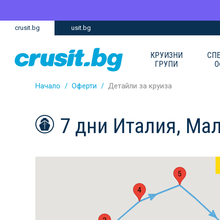
Премини
Премини
crusit.bg
usit.bg
към
към
главното
Навигацията
съдържание
КРУИЗНИ
СП
ГРУПИ
О
Начало
Оферти
Детайли за круиза
7 дни Италия, Ма
5
4