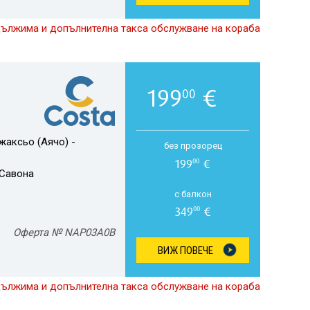
дължима и допълнителна такса обслужване на кораба
199
€
00
жаксьо (Аячо) -
без прозорец
199
€
00
Савона
с балкон
349
€
00
Оферта № NAP03A0B
ВИЖ ПОВЕЧЕ
дължима и допълнителна такса обслужване на кораба