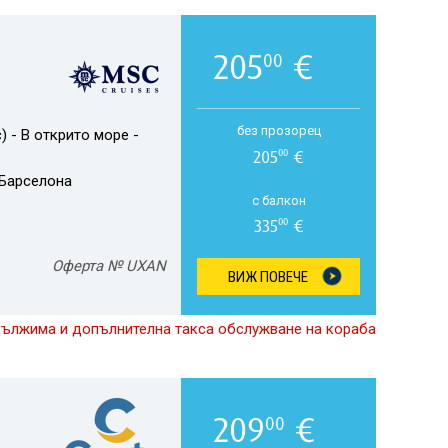
205
€
00
без прозорец
) - В открито море -
205
€
00
Барселона
с балкон
335
€
00
Оферта № UXAN
ВИЖ ПОВЕЧЕ
дължима и допълнителна такса обслужване на кораба
209
€
00