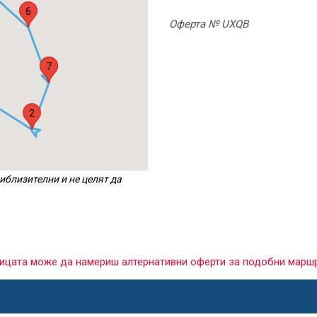
6
Оферта № UXQB
1
7
2
иблизителни и не целят да
раницата може да намериш алтернативни оферти за подобни марш