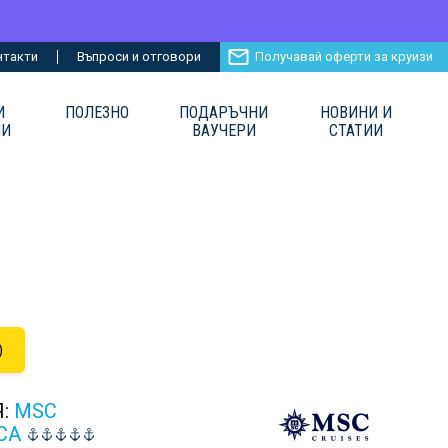
нтакти
Въпроси и отговори
Получавай оферти за круизи
И
ПОЛЕЗНО
ПОДАРЪЧНИ
НОВИНИ И
ИИ
ВАУЧЕРИ
СТАТИИ
)
Я:
MSC
CA