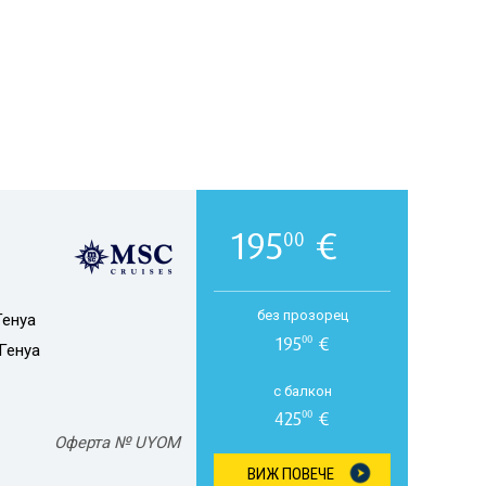
195
€
00
без прозорец
Генуа
195
€
00
Генуа
с балкон
425
€
00
Оферта № UYOM
ВИЖ ПОВЕЧЕ