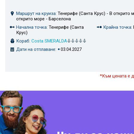
Маршрут на круиза:
Тенерифе (Санта Крус) - В открито м
открито море - Барселона
Начална точка:
Тенерифе (Санта
Крайна точка:
Крус)
Кораб:
Costa SMERALDA
Дати на отплаване:
03.04.2027
*Към цената е 