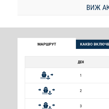
ВИЖ А
Още
МАРШРУТ
КАКВО ВКЛЮЧВ
информация
за
ДЕН
Круиза
1
2
3