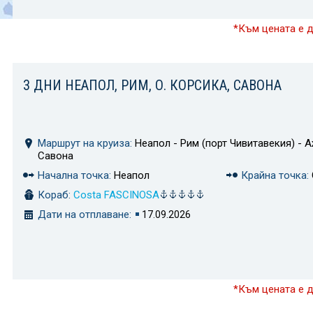
*Към цената е 
3 ДНИ НЕАПОЛ, РИМ, О. КОРСИКА, САВОНА
Маршрут на круиза:
Неапол - Рим (порт Чивитавекия) - А
Савона
Начална точка:
Неапол
Крайна точка:
Кораб:
Costa FASCINOSA
Дати на отплаване:
17.09.2026
*Към цената е 