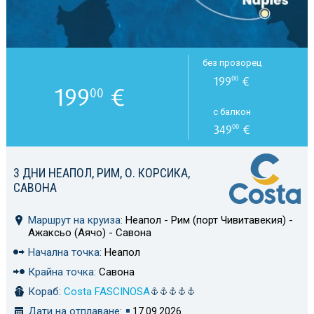
без прозорец
199
€
00
199
€
00
с балкон
349
€
00
3 ДНИ НЕАПОЛ, РИМ, О. КОРСИКА,
САВОНА
Маршрут на круиза:
Неапол - Рим (порт Чивитавекия) -
Ажаксьо (Аячо) - Савона
Начална точка:
Неапол
Крайна точка:
Савона
Кораб:
Costa FASCINOSA
Дати на отплаване:
17.09.2026