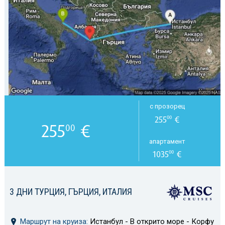
с прозорец
255
€
00
255
€
00
апартамент
1035
€
00
3 ДНИ ТУРЦИЯ, ГЪРЦИЯ, ИТАЛИЯ
Маршрут на круиза:
Истанбул - В открито море - Корфу