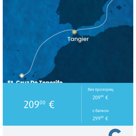
без прозорец
209
€
00
209
€
00
с балкон
299
€
00