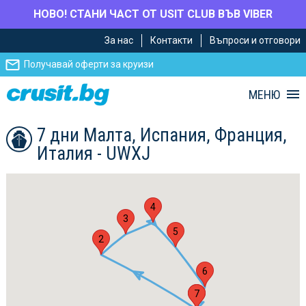
НОВО! СТАНИ ЧАСТ ОТ USIT CLUB ВЪВ VIBER
Премини
Премини
За нас
Контакти
Въпроси и отговори
към
към
главното
Навигацията
Получавай оферти за круизи
съдържание
МЕНЮ
7 дни Малта, Испания, Франция,
Италия - UWXJ
4
3
5
2
6
1
7