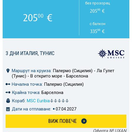
без прозорец
205
€
00
205
€
00
с балкон
335
€
00
3 ДНИ ИТАЛИЯ, ТУНИС
Маршрут на круиза:
Палермо (Сицилия) - Ла Гулет
(Тунис) - В открито море - Барселона
Начална точка:
Палермо (Сицилия)
Крайна точка:
Барселона
Кораб:
MSC Euribia
Дати на отплаване:
07.04.2027
ВИЖ ПОВЕЧЕ
Оферта № UXAN