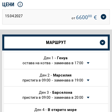
ЦЕНИ
15.04.2027
6600
00
€
от
Още
МАРШРУТ
информация
за
Круиза
Ден 1 -
Генуа
остава на котва - заминава в 17:00
Ден 2 -
Марсилия
пристига в 09:00 - заминава в 19:00
Ден 3 -
Барселона
пристига в 09:00 - заминава в 20:00
Ден 4 -
В открито море