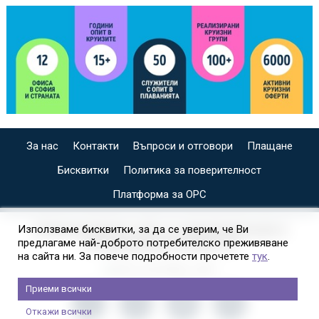
За нас
Контакти
Въпроси и отговори
Плащане
Бисквитки
Политика за поверителност
Платформа за ОРС
СПЕЦИАЛИЗИРАН САЙТ ЗА ИНДИВИДУАЛНИ И
Използваме бисквитки, за да се уверим, че Ви
предлагаме най-доброто потребителско преживяване
ОРГАНИЗИРАНИ КРУИЗИ НА
на сайта ни. За повече подробности прочетете
тук
.
Приеми всички
Откажи всички