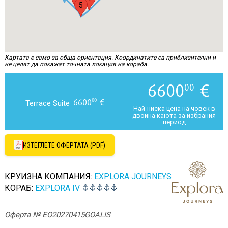
5
Картата е само за обща ориентация. Координатите са приблизителни и
не целят да покажат точната локация на кораба.
6600
€
00
6600
€
00
Terrace Suite
Най-ниска цена на човек в
двойна каюта за избрания
период
ИЗТЕГЛЕТЕ ОФЕРТАТА (PDF)
КРУИЗНА КОМПАНИЯ:
EXPLORA JOURNEYS
КОРАБ:
EXPLORA IV
Оферта № EO20270415GOALIS