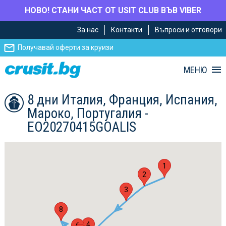
НОВО! СТАНИ ЧАСТ ОТ USIT CLUB ВЪВ VIBER
Премини
Премини
За нас
Контакти
Въпроси и отговори
към
към
главното
Навигацията
Получавай оферти за круизи
съдържание
МЕНЮ
8 дни Италия, Франция, Испания,
Мароко, Португалия -
EO20270415GOALIS
1
2
3
7
8
4
6