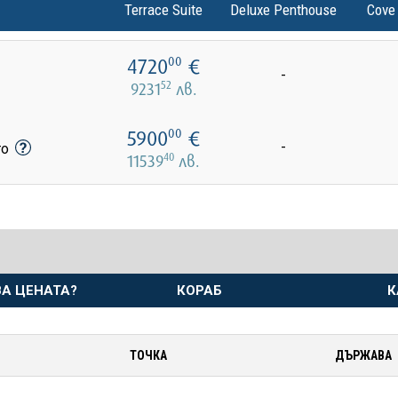
Terrace Suite
Deluxe Penthouse
Cove
4720
€
00
-
52
9231
лв.
5900
€
00
-
то
40
11539
лв.
А ЦЕНАТА?
КОРАБ
К
ТОЧКА
ДЪРЖАВА