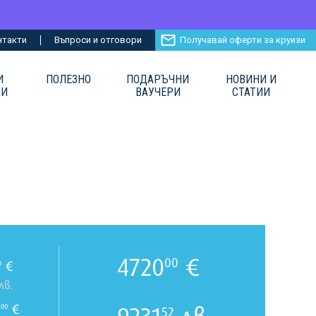
нтакти
Въпроси и отговори
Получавай оферти за круизи
И
ПОЛЕЗНО
ПОДАРЪЧНИ
НОВИНИ И
ИИ
ВАУЧЕРИ
СТАТИИ
4720
€
00
€
0
лв.
0
€
00
52