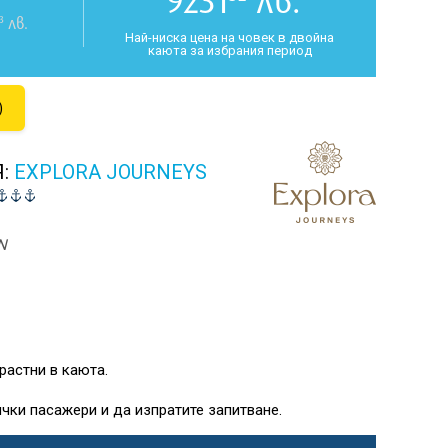
9231
лв.
3
лв.
Най-ниска цена на човек в двойна
каюта за избрания период
)
Я:
EXPLORA JOURNEYS
N
растни в каюта.
чки пасажери и да изпратите запитване.