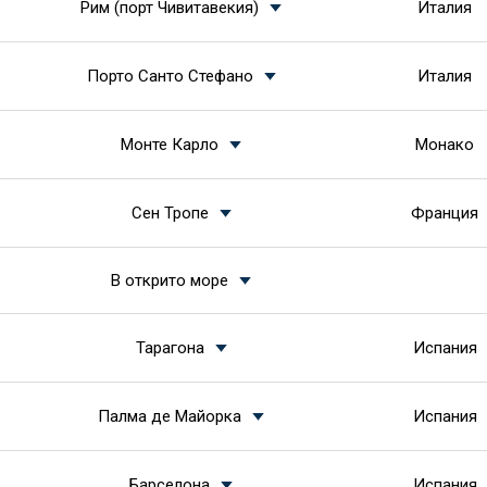
Рим (порт Чивитавекия)
Италия
Порто Санто Стефано
Италия
Монте Карло
Монако
Сен Тропе
Франция
В открито море
Тарагона
Испания
Палма де Майорка
Испания
Барселона
Испания