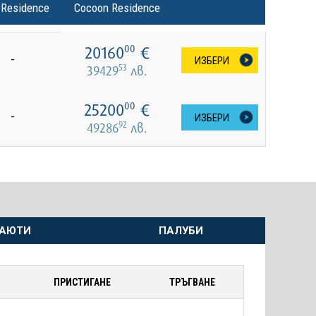
 Residence
Cocoon Residence
20160
€
00
-
ИЗБЕРИ
53
39429
лв.
25200
€
00
-
ИЗБЕРИ
92
49286
лв.
АЮТИ
ПАЛУБИ
ПРИСТИГАНЕ
ТРЪГВАНЕ