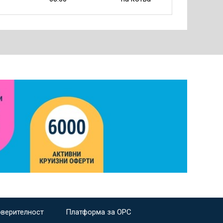
оверителност
Платформа за ОРС