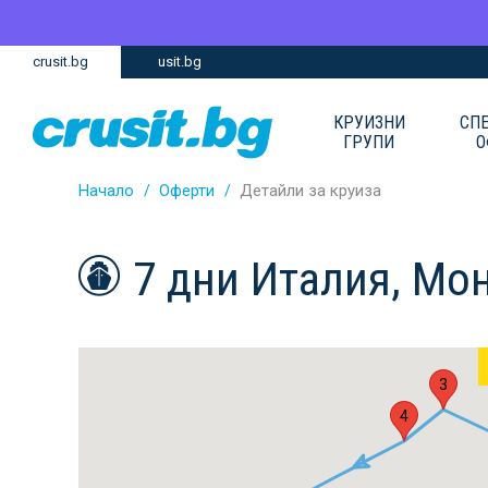
Премини
Премини
crusit.bg
usit.bg
към
към
главното
Навигацията
съдържание
КРУИЗНИ
СП
ГРУПИ
О
Начало
Оферти
Детайли за круиза
7 дни Италия, Мо
3
4