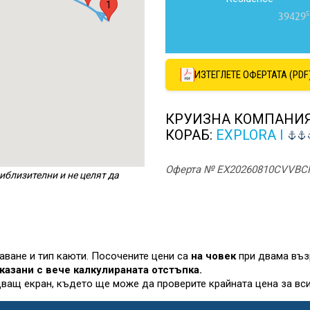
1
5
39429
ИЗТЕГЛЕТЕ ОФЕРТАТА (PDF
КРУИЗНА КОМПАНИ
КОРАБ:
EXPLORA I
Оферта № EX20260810CVVBC
иблизителни и не целят да
лаване и тип каюти. Посочените цени са
на човек
при двама въз
казани с вече калкулираната отстъпка.
дващ екран, където ще може да проверите крайната цена за вси