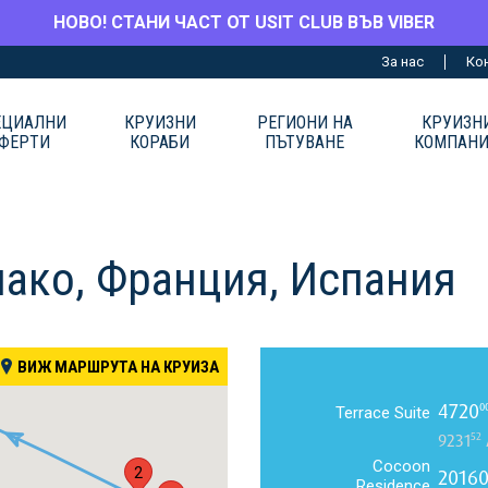
НОВО! СТАНИ ЧАСТ ОТ USIT CLUB ВЪВ VIBER
За нас
Ко
ЕЦИАЛНИ
КРУИЗНИ
РЕГИОНИ НА
КРУИЗН
ФЕРТИ
КОРАБИ
ПЪТУВАНЕ
КОМПАН
нако, Франция, Испания
ВИЖ МАРШРУТА НА КРУИЗА
4720
0
Terrace Suite
52
9231
Cocoon
2
2016
Residence