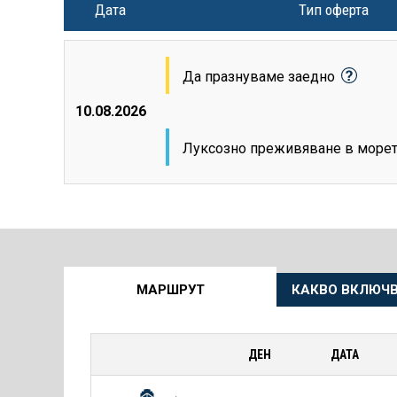
Дата
Тип оферта
Да празнуваме заедно
10.08.2026
Луксозно преживяване в море
Още
МАРШРУТ
КАКВО ВКЛЮЧВ
информация
за
ДЕН
ДАТА
Круиза