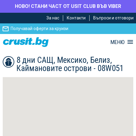
НОВО! СТАНИ ЧАСТ ОТ USIT CLUB ВЪВ VIBER
Премини
Премини
За нас
Контакти
Въпроси и отговори
към
към
главното
Навигацията
Получавай оферти за круизи
съдържание
МЕНЮ
8 дни САЩ, Мексико, Белиз,
Каймановите острови - 08W051