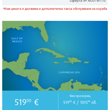
Оферта № RD07W770
*Към цената е дължима и допълнителна такса обслужване на кораба
без прозорец
519
€
00
519
€ / 1015
лв.
00
08