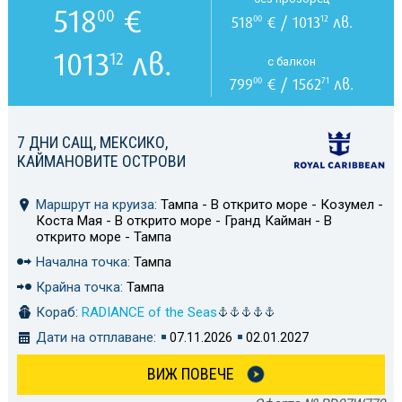
518
€
00
518
€ / 1013
лв.
00
12
1013
лв.
12
с балкон
799
€ / 1562
лв.
00
71
7 ДНИ САЩ, МЕКСИКО,
КАЙМАНОВИТЕ ОСТРОВИ
Маршрут на круиза:
Тампа - В открито море - Козумел -
Коста Мая - В открито море - Гранд Кайман - В
открито море - Тампа
Начална точка:
Тампа
Крайна точка:
Тампа
Кораб:
RADIANCE of the Seas
Дати на отплаване:
07.11.2026
02.01.2027
ВИЖ ПОВЕЧЕ