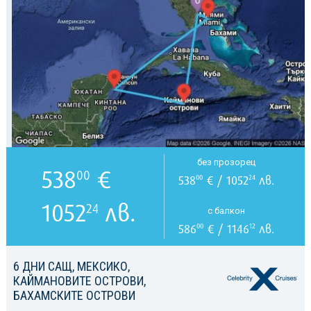
без прозорец
538
€
00
538
€ / 1052
лв.
00
24
1052
лв.
24
с балкон
586
€ / 1146
лв.
00
12
6 ДНИ САЩ, МЕКСИКО,
КАЙМАНОВИТЕ ОСТРОВИ,
БАХАМСКИТЕ ОСТРОВИ