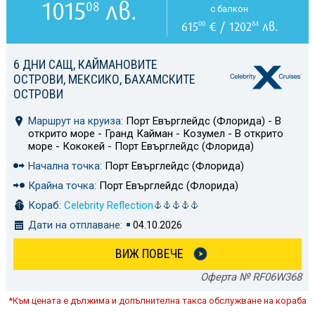
1015
лв.
08
с балкон
615
€ / 1202
лв.
00
84
6 ДНИ САЩ, КАЙМАНОВИТЕ
ОСТРОВИ, МЕКСИКО, БАХАМСКИТЕ
ОСТРОВИ
Маршрут на круиза:
Порт Евърглейдс (Флорида) - В
открито море - Гранд Кайман - Козумел - В открито
море - Кококей - Порт Евърглейдс (Флорида)
Начална точка:
Порт Евърглейдс (Флорида)
Крайна точка:
Порт Евърглейдс (Флорида)
Кораб:
Celebrity Reflection
Дати на отплаване:
04.10.2026
ВИЖ ПОВЕЧЕ
Оферта № RF06W368
*Към цената е дължима и допълнителна такса обслужване на кораба