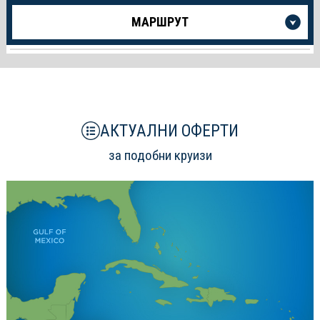
Още
МАРШРУТ
информация
за
Круиза
АКТУАЛНИ ОФЕРТИ
за подобни круизи