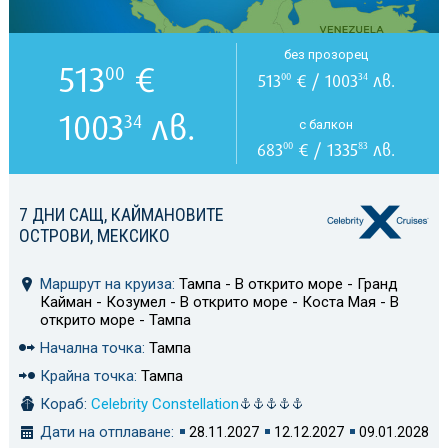
без прозорец
513
€
00
513
€ / 1003
лв.
00
34
1003
лв.
34
с балкон
683
€ / 1335
лв.
00
83
7 ДНИ САЩ, КАЙМАНОВИТЕ
ОСТРОВИ, МЕКСИКО
Маршрут на круиза:
Тампа - В открито море - Гранд
Кайман - Козумел - В открито море - Коста Мая - В
открито море - Тампа
Начална точка:
Тампа
Крайна точка:
Тампа
Кораб:
Celebrity Constellation
Дати на отплаване:
28.11.2027
12.12.2027
09.01.2028