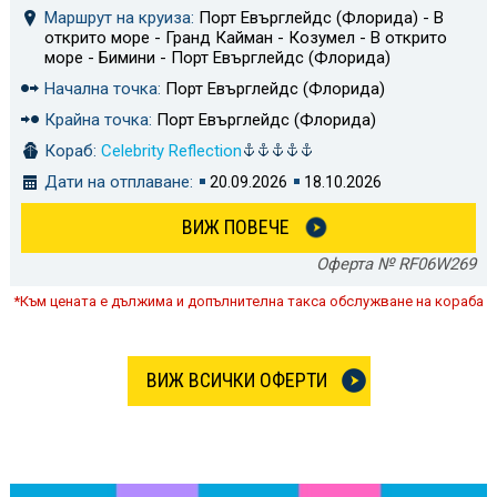
Маршрут на круиза:
Порт Евърглейдс (Флорида) - В
открито море - Гранд Кайман - Козумел - В открито
море - Бимини - Порт Евърглейдс (Флорида)
Начална точка:
Порт Евърглейдс (Флорида)
Крайна точка:
Порт Евърглейдс (Флорида)
Кораб:
Celebrity Reflection
Дати на отплаване:
20.09.2026
18.10.2026
ВИЖ ПОВЕЧЕ
Оферта № RF06W269
*Към цената е дължима и допълнителна такса обслужване на кораба
ВИЖ ВСИЧКИ ОФЕРТИ