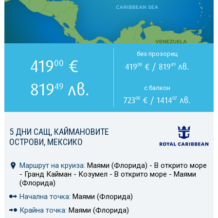
без прозорец
419
€
00
419
€ / 819
лв.
00
49
819
лв.
49
с балкон
723
€ / 1414
лв.
00
07
5 ДНИ САЩ, КАЙМАНОВИТЕ
ОСТРОВИ, МЕКСИКО
Маршрут на круиза:
Маями (Флорида) - В открито море
- Гранд Кайман - Козумел - В открито море - Маями
(Флорида)
Начална точка:
Маями (Флорида)
Крайна точка:
Маями (Флорида)