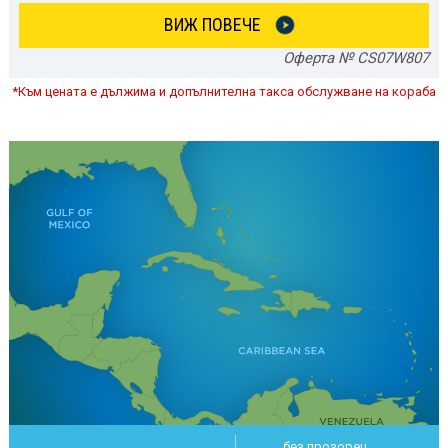
ВИЖ ПОВЕЧЕ
Оферта № CS07W807
*Към цената е дължима и допълнителна такса обслужване на кораба
без прозорец