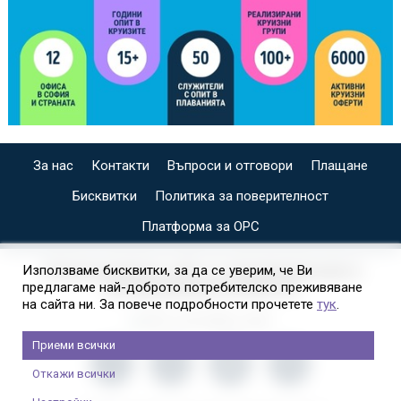
За нас
Контакти
Въпроси и отговори
Плащане
Бисквитки
Политика за поверителност
Платформа за ОРС
СПЕЦИАЛИЗИРАН САЙТ ЗА ИНДИВИДУАЛНИ И
Използваме бисквитки, за да се уверим, че Ви
предлагаме най-доброто потребителско преживяване
ОРГАНИЗИРАНИ КРУИЗИ НА
на сайта ни. За повече подробности прочетете
тук
.
Приеми всички
Откажи всички