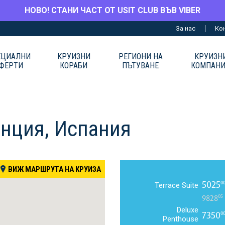
НОВО! СТАНИ ЧАСТ ОТ USIT CLUB ВЪВ VIBER
За нас
Ко
ЕЦИАЛНИ
КРУИЗНИ
РЕГИОНИ НА
КРУИЗН
ФЕРТИ
КОРАБИ
ПЪТУВАНЕ
КОМПАН
анция, Испания
ВИЖ МАРШРУТА НА КРУИЗА
5025
0
Terrace Suite
05
9828
Deluxe
7350
0
Penthouse