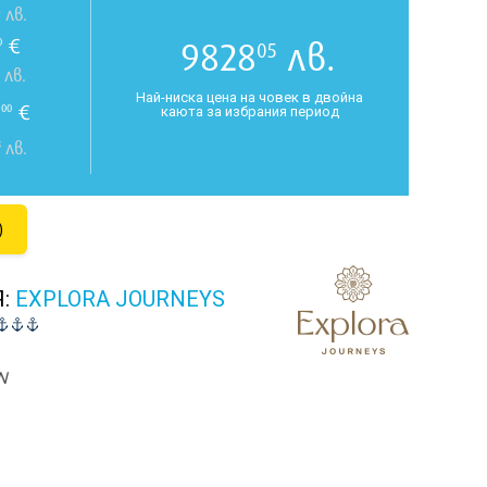
5
лв.
€
9828
лв.
0
05
лв.
Най-ниска цена на човек в двойна
0
€
00
каюта за избрания период
8
лв.
)
Я:
EXPLORA JOURNEYS
N