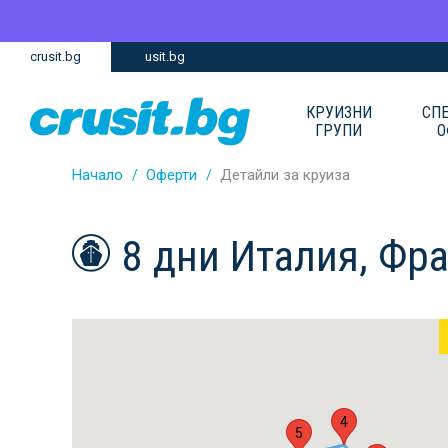
Премини
Премини
crusit.bg
usit.bg
към
към
главното
Навигацията
съдържание
КРУИЗНИ
СП
ГРУПИ
О
Начало
Оферти
Детайли за круиза
8 дни Италия, Фр
4
5