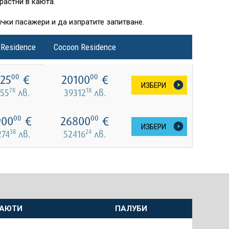
растни в каюта.
чки пасажери и да изпратите запитване.
 Residence
Cocoon Residence
25
€
20100
€
00
00
ИЗБЕРИ
78
18
455
лв.
39312
лв.
900
€
26800
€
00
00
ИЗБЕРИ
38
24
274
лв.
52416
лв.
АЮТИ
ПАЛУБИ