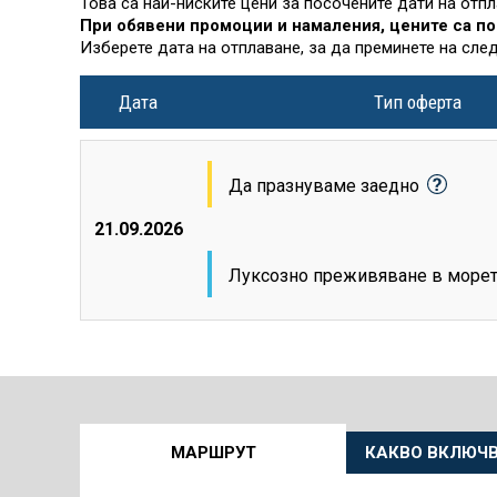
Това са най-ниските цени за посочените дати на отп
При обявени промоции и намаления, цените са по
Изберете дата на отплаване, за да преминете на сле
Дата
Тип оферта
Да празнуваме заедно
21.09.2026
Луксозно преживяване в море
Още
МАРШРУТ
КАКВО ВКЛЮЧВ
информация