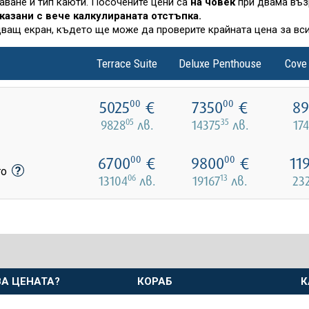
лаване и тип каюти. Посочените цени са
на човек
при двама въз
казани с вече калкулираната отстъпка.
дващ екран, където ще може да проверите крайната цена за вси
Terrace Suite
Deluxe Penthouse
Cove
5025
€
7350
€
89
00
00
05
35
9828
лв.
14375
лв.
17
6700
€
9800
€
11
00
00
то
06
13
13104
лв.
19167
лв.
23
А ЦЕНАТА?
КОРАБ
К