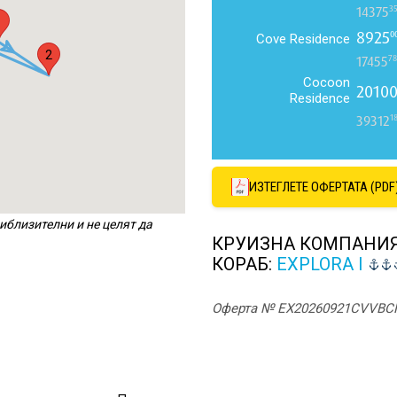
3
14375
1
8925
0
Cove Residence
2
78
17455
Cocoon
2010
Residence
1
39312
ИЗТЕГЛЕТЕ ОФЕРТАТА (PDF
иблизителни и не целят да
КРУИЗНА КОМПАНИ
КОРАБ:
EXPLORA I
Оферта № EX20260921CVVBC