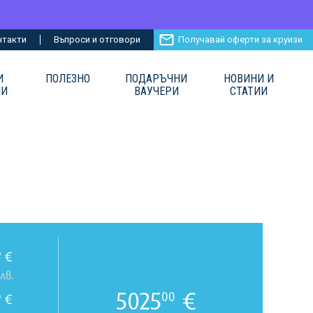
нтакти
Въпроси и отговори
Получавай оферти за круизи
И
ПОЛЕЗНО
ПОДАРЪЧНИ
НОВИНИ И
ИИ
ВАУЧЕРИ
СТАТИИ
€
0
лв.
5025
€
00
€
0