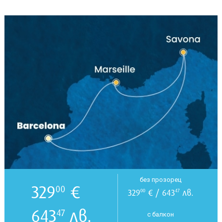
без прозорец
329
€
00
329
€ / 643
лв.
00
47
643
лв.
47
с балкон