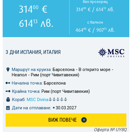
без прозорец
314
€
00
314
€ / 614
лв.
00
13
614
лв.
13
с балкон
464
€ / 907
лв.
00
51
3 ДНИ ИСПАНИЯ, ИТАЛИЯ
Маршрут на круиза:
Барселона - В открито море -
Неапол - Рим (порт Чивитавекия)
Начална точка:
Барселона
Крайна точка:
Рим (порт Чивитавекия)
Кораб:
MSC Divina
Дати на отплаване:
30.03.2027
ВИЖ ПОВЕЧЕ
Оферта № UY8Q