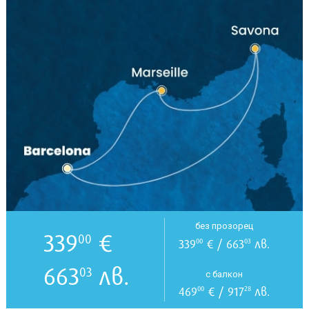
без прозорец
339
€
00
339
€ / 663
лв.
00
03
663
лв.
03
с балкон
469
€ / 917
лв.
00
28