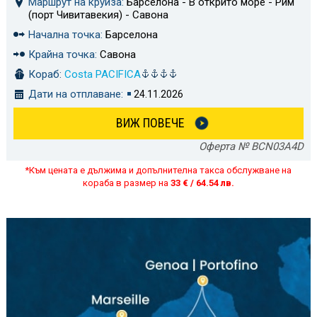
Маршрут на круиза:
Барселона - В открито море - Рим
(порт Чивитавекия) - Савона
Начална точка:
Барселона
Крайна точка:
Савона
Кораб:
Costa PACIFICA
Дати на отплаване:
24.11.2026
ВИЖ ПОВЕЧЕ
Оферта № BCN03A4D
*Към цената е дължима и допълнителна такса обслужване на
кораба в размер на
33 € / 64.54 лв.