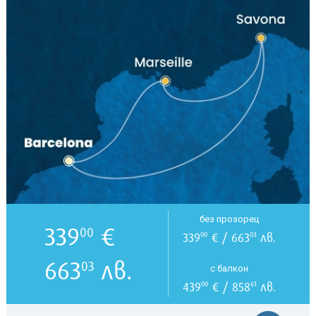
без прозорец
339
€
00
339
€ / 663
лв.
00
03
663
лв.
03
с балкон
439
€ / 858
лв.
00
61