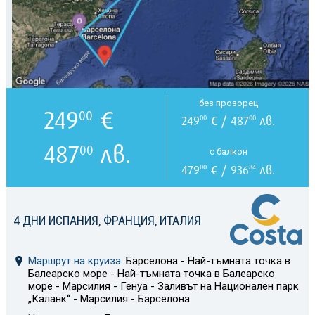
без прозорец
249
€
00
249
€ / 487
лв.
00
00
487
лв.
00
с балкон
479
€ / 936
лв.
00
84
4 ДНИ ИСПАНИЯ, ФРАНЦИЯ, ИТАЛИЯ
Маршрут на круиза:
Барселона - Най-тъмната точка в
Балеарско море - Най-тъмната точка в Балеарско
море - Марсилия - Генуа - Заливът на Национален парк
„Каланк“ - Марсилия - Барселона