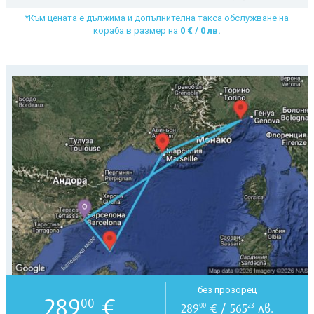
*Към цената е дължима и допълнителна такса обслужване на
кораба в размер на
0 € / 0 лв.
без прозорец
289
€
00
289
€ / 565
лв.
00
23