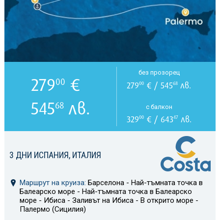
без прозорец
279
€
00
279
€ / 545
лв.
00
68
545
лв.
68
с балкон
329
€ / 643
лв.
00
47
3 ДНИ ИСПАНИЯ, ИТАЛИЯ
Маршрут на круиза:
Барселона - Най-тъмната точка в
Балеарско море - Най-тъмната точка в Балеарско
море - Ибиса - Заливът на Ибиса - В открито море -
Палермо (Сицилия)