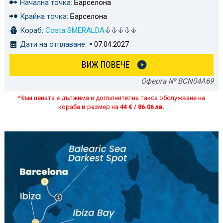
Начална точка:
Барселона
Крайна точка:
Барселона
Кораб:
Costa SMERALDA
Дати на отплаване:
07.04.2027
ВИЖ ПОВЕЧЕ
Оферта № BCN04A69
*Към цената е дължима и допълнителна такса обслужване на
кораба в размер на
44 € / 86.06 лв.