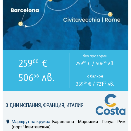
без прозорец
259
€
00
259
€ / 506
лв.
00
56
506
лв.
56
с балкон
369
€ / 721
лв.
00
70
3 ДНИ ИСПАНИЯ, ФРАНЦИЯ, ИТАЛИЯ
Маршрут на круиза:
Барселона - Марсилия - Генуа - Рим
(порт Чивитавекия)