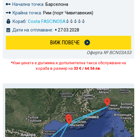
Начална точка:
Барселона
Крайна точка:
Рим (порт Чивитавекия)
Кораб:
Costa FASCINOSA
Дати на отплаване:
27.03.2028
ВИЖ ПОВЕЧЕ
Оферта № BCN03A53
*Към цената е дължима и допълнителна такса обслужване на
кораба в размер на
33 € / 64.54 лв.