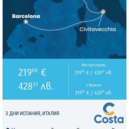
без прозорец
219
€
00
219
€ / 428
лв.
00
33
428
лв.
33
с балкон
319
€ / 623
лв.
00
91
3 ДНИ ИСПАНИЯ, ИТАЛИЯ