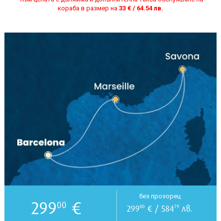
кораба в размер на
33 € / 64.54 лв.
без прозорец
299
€
00
299
€ / 584
лв.
00
79