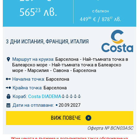
565
лв.
23
с балкон
449
€ / 878
лв.
00
17
3 ДНИ ИСПАНИЯ, ФРАНЦИЯ, ИТАЛИЯ
Маршрут на круиза:
Барселона - Най-тъмната точка в
Балеарско море - Най-тъмната точка в Балеарско
море - Марсилия - Савона - Барселона
Начална точка:
Барселона
Крайна точка:
Барселона
Кораб:
Costa DIADEMA
Дати на отплаване:
20.09.2027
ВИЖ ПОВЕЧЕ
Оферта № BCN03A5C
*Към цената е дължима и допълнителна такса обслужване на