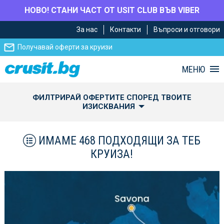
НОВО! СТАНИ ЧАСТ ОТ USIT CLUB ВЪВ VIBER
Премини
Премини
За нас
Контакти
Въпроси и отговори
към
към
главното
Навигацията
Получавай оферти за круизи
съдържание
МЕНЮ
ФИЛТРИРАЙ ОФЕРТИТЕ СПОРЕД ТВОИТЕ
ИЗИСКВАНИЯ
ИМАМЕ 468 ПОДХОДЯЩИ ЗА ТЕБ
КРУИЗА!