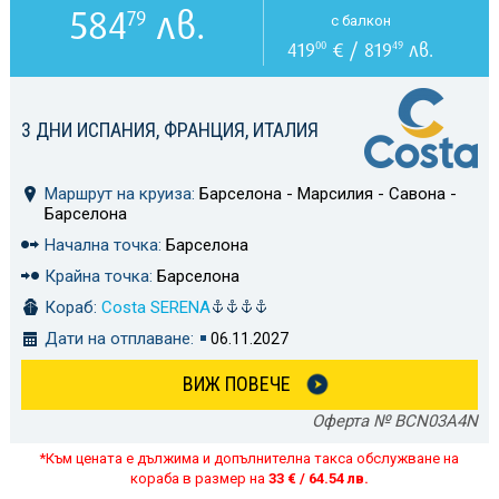
584
лв.
79
с балкон
419
€ / 819
лв.
00
49
3 ДНИ ИСПАНИЯ, ФРАНЦИЯ, ИТАЛИЯ
Маршрут на круиза:
Барселона - Марсилия - Савона -
Барселона
Начална точка:
Барселона
Крайна точка:
Барселона
Кораб:
Costa SERENA
Дати на отплаване:
06.11.2027
ВИЖ ПОВЕЧЕ
Оферта № BCN03A4N
*Към цената е дължима и допълнителна такса обслужване на
кораба в размер на
33 € / 64.54 лв.