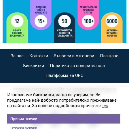
За нас
Контакти
Въпроси и отговори
Плащане
Бисквитки
Политика за поверителност
Платформа за ОРС
СПЕЦИАЛИЗИРАН САЙТ ЗА ИНДИВИДУАЛНИ И
Използваме бисквитки, за да се уверим, че Ви
ОРГАНИЗИРАНИ КРУИЗИ НА
предлагаме най-доброто потребителско преживяване
на сайта ни. За повече подробности прочетете
тук
.
Приеми всички
Откажи всички