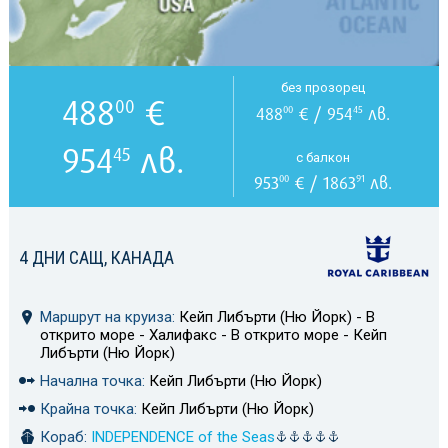
без прозорец
488
€
00
488
€ / 954
лв.
00
45
954
лв.
45
с балкон
953
€ / 1863
лв.
00
91
4 ДНИ САЩ, КАНАДА
Маршрут на круиза:
Кейп Либърти (Ню Йорк) - В
открито море - Халифакс - В открито море - Кейп
Либърти (Ню Йорк)
Начална точка:
Кейп Либърти (Ню Йорк)
Крайна точка:
Кейп Либърти (Ню Йорк)
Кораб:
INDEPENDENCE of the Seas