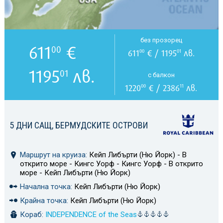
без прозорец
611
€
00
611
€ / 1195
лв.
00
01
1195
лв.
01
с балкон
1220
€ / 2386
лв.
00
11
5 ДНИ САЩ, БЕРМУДСКИТЕ ОСТРОВИ
Маршрут на круиза:
Кейп Либърти (Ню Йорк) - В
открито море - Кингс Уорф - Кингс Уорф - В открито
море - Кейп Либърти (Ню Йорк)
Начална точка:
Кейп Либърти (Ню Йорк)
Крайна точка:
Кейп Либърти (Ню Йорк)
Кораб:
INDEPENDENCE of the Seas