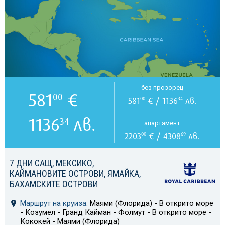
без прозорец
581
€
00
581
€ / 1136
лв.
00
34
1136
лв.
34
апартамент
2203
€ / 4308
лв.
00
69
7 ДНИ САЩ, МЕКСИКО,
КАЙМАНОВИТЕ ОСТРОВИ, ЯМАЙКА,
БАХАМСКИТЕ ОСТРОВИ
Маршрут на круиза:
Маями (Флорида) - В открито море
- Козумел - Гранд Кайман - Фолмут - В открито море -
Кококей - Маями (Флорида)