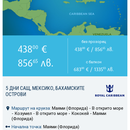
без прозорец
438
€
00
438
€ / 856
лв.
00
65
856
лв.
65
с балкон
683
€ / 1335
лв.
00
83
5 ДНИ САЩ, МЕКСИКО, БАХАМСКИТЕ
ОСТРОВИ
Маршрут на круиза:
Маями (Флорида) - В открито море
- Козумел - В открито море - Кококей - Маями
(Флорида)
Начална точка:
Маями (Флорида)