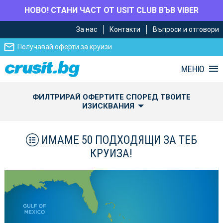
НОВО! СТАНИ ЧАСТ ОТ USIT CLUB ВЪВ VIBER
Премини
Премини
За нас
Контакти
Въпроси и отговори
към
към
главното
Навигацията
Получавай оферти за круизи
съдържание
МЕНЮ
ФИЛТРИРАЙ ОФЕРТИТЕ СПОРЕД ТВОИТЕ
ИЗИСКВАНИЯ
ИМАМЕ 50 ПОДХОДЯЩИ ЗА ТЕБ
КРУИЗА!