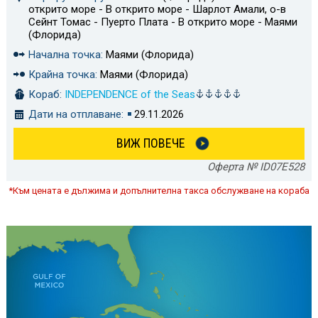
открито море - В открито море - Шарлот Амали, о-в
Сейнт Томас - Пуерто Плата - В открито море - Маями
(Флорида)
Начална точка:
Маями (Флорида)
Крайна точка:
Маями (Флорида)
Кораб:
INDEPENDENCE of the Seas
Дати на отплаване:
29.11.2026
ВИЖ ПОВЕЧЕ
Оферта № ID07E528
*Към цената е дължима и допълнителна такса обслужване на кораба