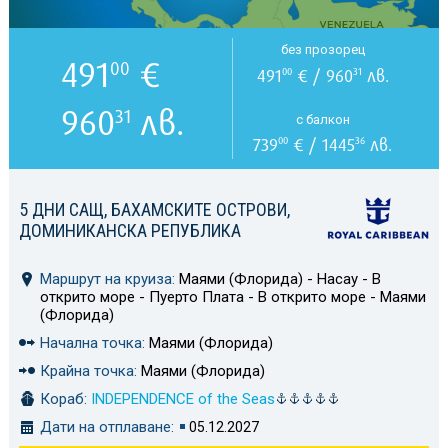
без прозорец
491
€
00
491
€ / 960
лв.
00
31
960
лв.
31
с балкон
739
€ / 1445
лв.
00
36
5 ДНИ САЩ, БАХАМСКИТЕ ОСТРОВИ,
ДОМИНИКАНСКА РЕПУБЛИКА
Маршрут на круиза:
Маями (Флорида) - Насау - В
открито море - Пуерто Плата - В открито море - Маями
(Флорида)
Начална точка:
Маями (Флорида)
Крайна точка:
Маями (Флорида)
Кораб:
INDEPENDENCE of the Seas
Дати на отплаване:
05.12.2027