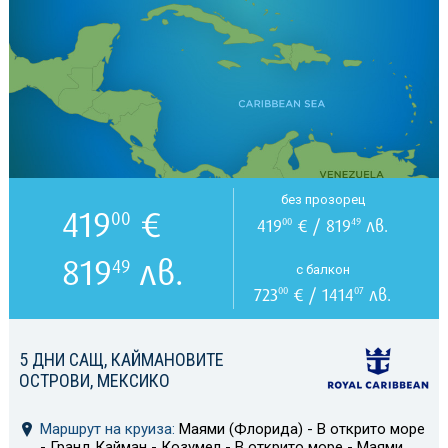
без прозорец
419
€
00
419
€ / 819
лв.
00
49
819
лв.
49
с балкон
723
€ / 1414
лв.
00
07
5 ДНИ САЩ, КАЙМАНОВИТЕ
ОСТРОВИ, МЕКСИКО
Маршрут на круиза:
Маями (Флорида) - В открито море
- Гранд Кайман - Козумел - В открито море - Маями