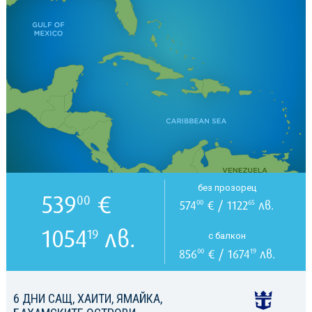
без прозорец
539
€
00
574
€ / 1122
лв.
00
65
1054
лв.
19
с балкон
856
€ / 1674
лв.
00
19
6 ДНИ САЩ, ХАИТИ, ЯМАЙКА,