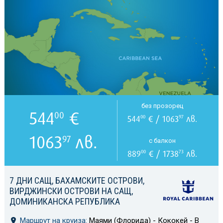
без прозорец
544
€
00
544
€ / 1063
лв.
00
97
1063
лв.
97
с балкон
889
€ / 1738
лв.
00
73
7 ДНИ САЩ, БАХАМСКИТЕ ОСТРОВИ,
ВИРДЖИНСКИ ОСТРОВИ НА САЩ,
ДОМИНИКАНСКА РЕПУБЛИКА
Маршрут на круиза:
Маями (Флорида) - Кококей - В