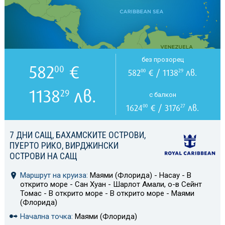
без прозорец
582
€
00
582
€ / 1138
лв.
00
29
1138
лв.
29
с балкон
1624
€ / 3176
лв.
00
27
7 ДНИ САЩ, БАХАМСКИТЕ ОСТРОВИ,
ПУЕРТО РИКО, ВИРДЖИНСКИ
ОСТРОВИ НА САЩ
Маршрут на круиза:
Маями (Флорида) - Насау - В
открито море - Сан Хуан - Шарлот Амали, о-в Сейнт
Томас - В открито море - В открито море - Маями
(Флорида)
Начална точка:
Маями (Флорида)