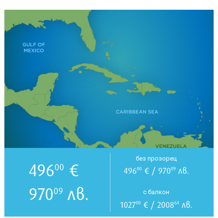
без прозорец
496
€
00
496
€ / 970
лв.
00
09
970
лв.
09
с балкон
1027
€ / 2008
лв.
00
64