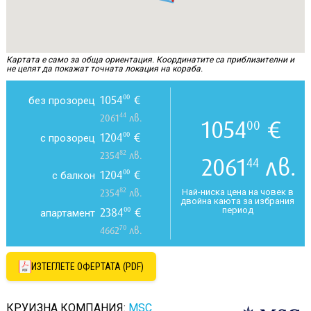
Картата е само за обща ориентация. Координатите са приблизителни и
не целят да покажат точната локация на кораба.
1054
€
00
без прозорец
44
2061
лв.
1054
€
00
1204
€
00
с прозорец
82
2354
лв.
2061
лв.
44
1204
€
00
с балкон
82
Най-ниска цена на човек в
2354
лв.
двойна каюта за избрания
период
2384
€
00
апартамент
70
4662
лв.
ИЗТЕГЛЕТЕ ОФЕРТАТА (PDF)
КРУИЗНА КОМПАНИЯ:
MSC