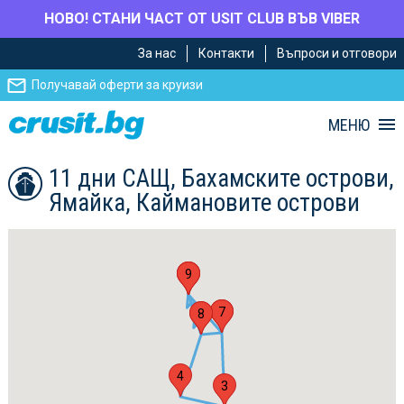
НОВО! СТАНИ ЧАСТ ОТ USIT CLUB ВЪВ VIBER
Премини
Премини
За нас
Контакти
Въпроси и отговори
към
към
главното
Навигацията
Получавай оферти за круизи
съдържание
МЕНЮ
11 дни САЩ, Бахамските острови,
Ямайка, Каймановите острови
1
6
9
2
7
5
8
4
3