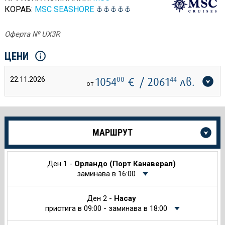
КОРАБ:
MSC SEASHORE
Оферта № UX3R
ЦЕНИ
22.11.2026
1054
00
€
/ 2061
44
лв.
от
Още
МАРШРУТ
информация
за
Круиза
Ден 1 -
Орландо (Порт Канаверал)
заминава в 16:00
Ден 2 -
Насау
пристига в 09:00 - заминава в 18:00