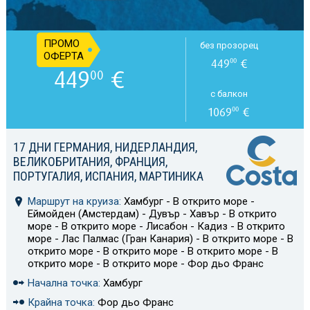
ПРОМО
без прозорец
ОФЕРТА
449
€
00
449
€
00
с балкон
1069
€
00
17 ДНИ ГЕРМАНИЯ, НИДЕРЛАНДИЯ,
ВЕЛИКОБРИТАНИЯ, ФРАНЦИЯ,
ПОРТУГАЛИЯ, ИСПАНИЯ, МАРТИНИКА
Маршрут на круиза:
Хамбург - В открито море -
Еймойден (Амстердам) - Дувър - Хавър - В открито
море - В открито море - Лисабон - Кадиз - В открито
море - Лас Палмас (Гран Канария) - В открито море - В
открито море - В открито море - В открито море - В
открито море - В открито море - Фор дьо Франс
Начална точка:
Хамбург
Крайна точка:
Фор дьо Франс