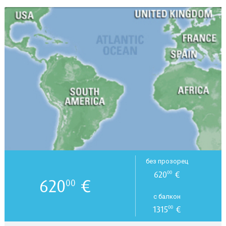
без прозорец
620
€
00
620
€
00
с балкон
1315
€
00