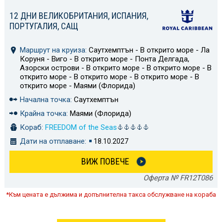
12 ДНИ ВЕЛИКОБРИТАНИЯ, ИСПАНИЯ,
ПОРТУГАЛИЯ, САЩ
Маршрут на круиза:
Саутхемптън - В открито море - Ла
Коруня - Виго - В открито море - Понта Делгада,
Азорски острови - В открито море - В открито море - В
открито море - В открито море - В открито море - В
открито море - Маями (Флорида)
Начална точка:
Саутхемптън
Крайна точка:
Маями (Флорида)
Кораб:
FREEDOM of the Seas
Дати на отплаване:
18.10.2027
ВИЖ ПОВЕЧЕ
Оферта № FR12T086
*Към цената е дължима и допълнителна такса обслужване на кораба