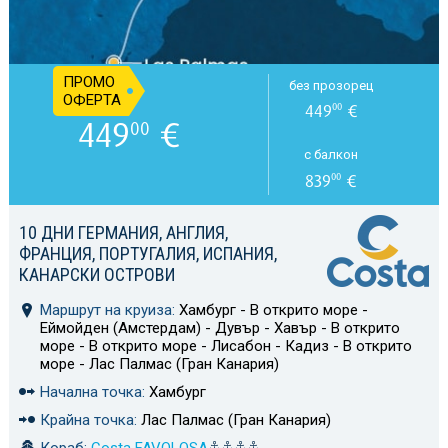
ПРОМО
без прозорец
ОФЕРТА
449
€
00
449
€
00
с балкон
839
€
00
10 ДНИ ГЕРМАНИЯ, АНГЛИЯ,
ФРАНЦИЯ, ПОРТУГАЛИЯ, ИСПАНИЯ,
КАНАРСКИ ОСТРОВИ
Маршрут на круиза:
Хамбург - В открито море -
Еймойден (Амстердам) - Дувър - Хавър - В открито
море - В открито море - Лисабон - Кадиз - В открито
море - Лас Палмас (Гран Канария)
Начална точка:
Хамбург
Крайна точка:
Лас Палмас (Гран Канария)