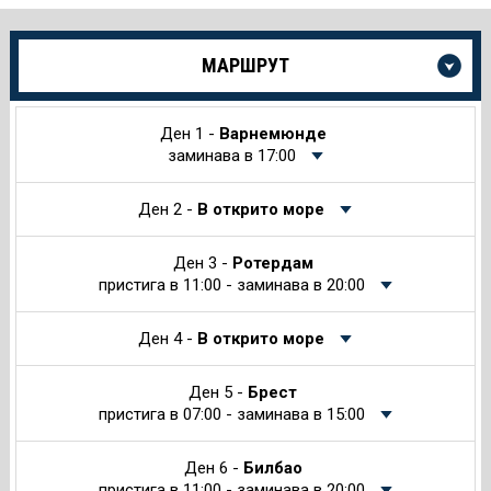
Още
МАРШРУТ
информация
за
Круиза
Ден 1 -
Варнемюнде
заминава в 17:00
Ден 2 -
В открито море
Ден 3 -
Ротердам
пристига в 11:00 - заминава в 20:00
Ден 4 -
В открито море
Ден 5 -
Брест
пристига в 07:00 - заминава в 15:00
Ден 6 -
Билбао
пристига в 11:00 - заминава в 20:00