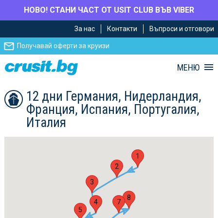
НОВО! СТАНИ ЧАСТ ОТ USIT CLUB ВЪВ VIBER
Премини
Премини
За нас
Контакти
Въпроси и отговори
към
към
главното
Навигацията
Получавай оферти за круизи
съдържание
МЕНЮ
12 дни Германия, Нидерландия,
Франция, Испания, Португалия,
Италия
1
2
3
8
4
7
5