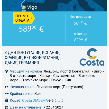
ПРОМО
без прозорец
ОФЕРТА
589
€
00
589
€
00
с балкон
899
€
00
8 ДНИ ПОРТУГАЛИЯ, ИСПАНИЯ,
ФРАНЦИЯ, ВЕЛИКОБРИТАНИЯ,
ДАНИЯ, ГЕРМАНИЯ
Маршрут на круиза:
Леишоиш порт (Португалия) - Виго -
В открито море - Хавър - Саутхемптън - В открито
море - В открито море - Орхус - Кил
Начална точка:
Леишоиш порт (Португалия)
Крайна точка:
Кил
Кораб:
Costa DIADEMA
Дати на отплаване:
22.04.2027