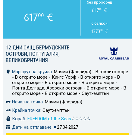
без прозорец
617
€
00
617
€
00
с балкон
1373
€
00
12 ДНИ САЩ, БЕРМУДСКИТЕ
ОСТРОВИ, ПОРТУГАЛИЯ,
ВЕЛИКОБРИТАНИЯ
Маршрут на круиза:
Маями (Флорида) - В открито море
- В открито море - Кингс Уорф - В открито море - В
открито море - В открито море - В открито море -
Понта Делгада, Азорски острови - В открито море - В
открито море - В открито море - Саутхемптън
Начална точка:
Маями (Флорида)
Крайна точка:
Саутхемптън
Кораб:
FREEDOM of the Seas
Дати на отплаване:
27.04.2027