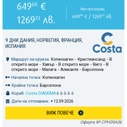
649
€
00
без прозорец
649
€ / 1269
лв.
00
33
1269
лв.
33
9 ДНИ ДАНИЯ, НОРВЕГИЯ, ФРАНЦИЯ,
ИСПАНИЯ
Маршрут на круиза:
Копенхаген - Кристиансанд - В
открито море - Хавър - В открито море - Виго - В
открито море - Малага - Аликанте - Барселона
Начална точка:
Копенхаген
Крайна точка:
Барселона
Кораб:
Costa DIADEMA
Дати на отплаване:
12.09.2026
ВИЖ ПОВЕЧЕ
Оферта № CPH09A06