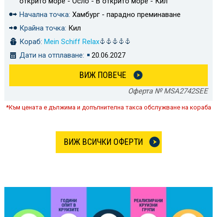
открито море - Осло - В открито море - Кил
Начална точка:
Хамбург - парадно преминаване
Крайна точка:
Кил
Кораб:
Mein Schiff Relax
Дати на отплаване:
20.06.2027
ВИЖ ПОВЕЧЕ
Оферта № MSA2742SEE
*Към цената е дължима и допълнителна такса обслужване на кораба
ВИЖ ВСИЧКИ ОФЕРТИ