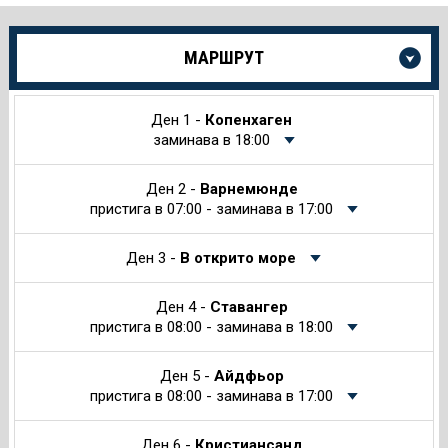
Още
МАРШРУТ
информация
за
Круиза
Ден 1 -
Копенхаген
заминава в 18:00
Ден 2 -
Варнемюнде
пристига в 07:00 - заминава в 17:00
Ден 3 -
В открито море
Ден 4 -
Ставангер
пристига в 08:00 - заминава в 18:00
Ден 5 -
Айдфьор
пристига в 08:00 - заминава в 17:00
Ден 6 -
Кристиансанд