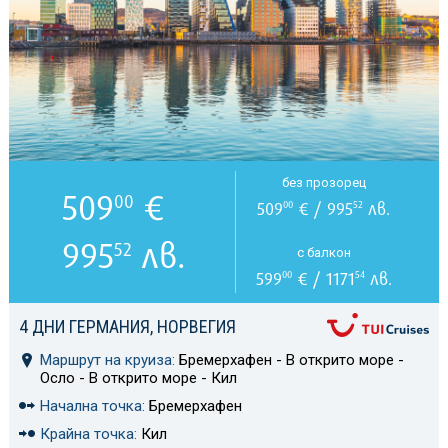
без прозорец
509
€
00
509
€ / 995
лв.
00
52
995
лв.
52
с балкон
599
€ / 1171
лв.
00
54
4 ДНИ ГЕРМАНИЯ, НОРВЕГИЯ
Маршрут на круиза:
Бремерхафен - В открито море -
Осло - В открито море - Кил
Начална точка:
Бремерхафен
Крайна точка:
Кил