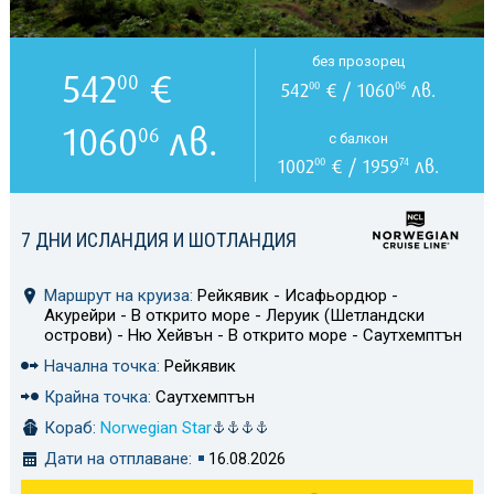
без прозорец
542
€
00
542
€ / 1060
лв.
00
06
1060
лв.
06
с балкон
1002
€ / 1959
лв.
00
74
7 ДНИ ИСЛАНДИЯ И ШОТЛАНДИЯ
Маршрут на круиза:
Рейкявик - Исафьордюр -
Акурейри - В открито море - Леруик (Шетландски
острови) - Ню Хейвън - В открито море - Саутхемптън
Начална точка:
Рейкявик
Крайна точка:
Саутхемптън
Кораб:
Norwegian Star
Дати на отплаване:
16.08.2026