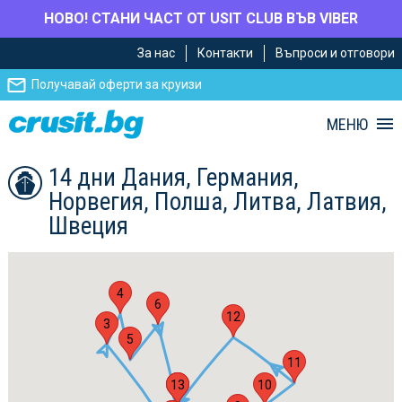
НОВО! СТАНИ ЧАСТ ОТ USIT CLUB ВЪВ VIBER
Премини
Премини
За нас
Контакти
Въпроси и отговори
към
към
главното
Навигацията
Получавай оферти за круизи
съдържание
МЕНЮ
14 дни Дания, Германия,
Норвегия, Полша, Литва, Латвия,
Швеция
4
6
12
3
5
11
13
1
7
10