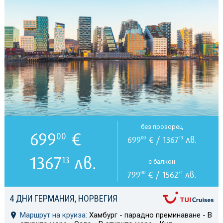
без прозорец
699
€
00
699
€ / 1367
лв.
00
13
1367
лв.
13
с балкон
799
€ / 1562
лв.
00
71
4 ДНИ ГЕРМАНИЯ, НОРВЕГИЯ
Маршрут на круиза:
Хамбург - парадно преминаване - В