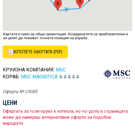
9
2
8
Картата е само за обща ориентация. Координатите са приблизителни и
не целят да покажат точната локация на кораба.
ИЗТЕГЛЕТЕ ОФЕРТАТА (PDF)
КРУИЗНА КОМПАНИЯ:
MSC
КОРАБ:
MSC MAGNIFICA
Оферта № UXW0
ЦЕНИ
Офертата за този круиз е изтекла, но по-долу в страницата
може да намериш алтернативни оферти за подобни
маршрути