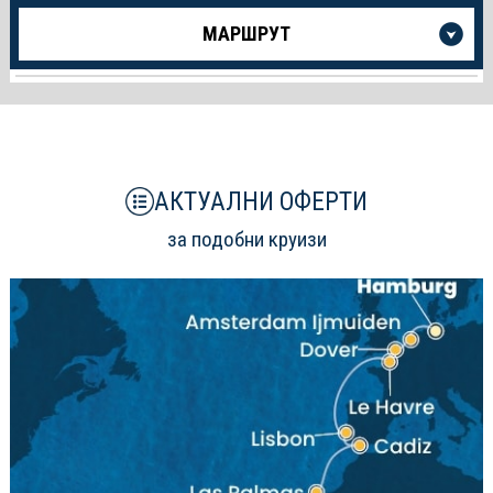
Още
МАРШРУТ
информация
за
Круиза
АКТУАЛНИ ОФЕРТИ
за подобни круизи