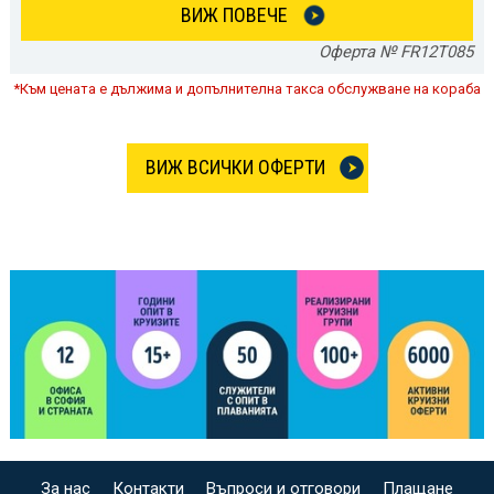
ВИЖ ПОВЕЧЕ
Оферта № FR12T085
*Към цената е дължима и допълнителна такса обслужване на кораба
ВИЖ ВСИЧКИ ОФЕРТИ
За нас
Контакти
Въпроси и отговори
Плащане