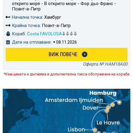
открито море - В открито море - Фор дьо Франс -
Поант-а-Питр
Начална точка:
Хамбург
Крайна точка:
Поант-а-Питр
Кораб:
Costa FAVOLOSA
Дати на отплаване:
08.11.2026
ВИЖ ПОВЕЧЕ
Оферта № HAM18A00
*Към цената е дължима и допълнителна такса обслужване на кораба