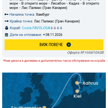
море - В открито море - Лисабон - Кадиз - В открито
море - Лас Палмас (Гран Канария)
Начална точка:
Хамбург
Крайна точка:
Лас Палмас (Гран Канария)
Кораб:
Costa FAVOLOSA
Дати на отплаване:
08.11.2026
ВИЖ ПОВЕЧЕ
Оферта № HAM10A0B
*Към цената е дължима и допълнителна такса обслужване на кораба