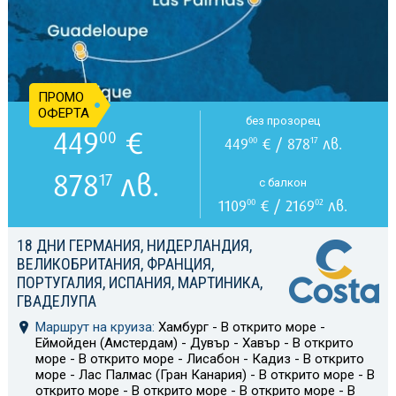
ПРОМО
ОФЕРТА
без прозорец
449
€
00
449
€ / 878
лв.
00
17
878
лв.
17
с балкон
1109
€ / 2169
лв.
00
02
18 ДНИ ГЕРМАНИЯ, НИДЕРЛАНДИЯ,
ВЕЛИКОБРИТАНИЯ, ФРАНЦИЯ,
ПОРТУГАЛИЯ, ИСПАНИЯ, МАРТИНИКА,
ГВАДЕЛУПА
Маршрут на круиза:
Хамбург - В открито море -
Еймойден (Амстердам) - Дувър - Хавър - В открито
море - В открито море - Лисабон - Кадиз - В открито
море - Лас Палмас (Гран Канария) - В открито море - В
открито море - В открито море - В открито море - В