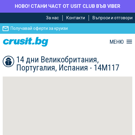
НОВО! СТАНИ ЧАСТ ОТ USIT CLUB ВЪВ VIBER
Премини
Премини
За нас
Контакти
Въпроси и отговори
към
към
главното
Навигацията
Получавай оферти за круизи
съдържание
МЕНЮ
14 дни Великобритания,
Португалия, Испания - 14M117