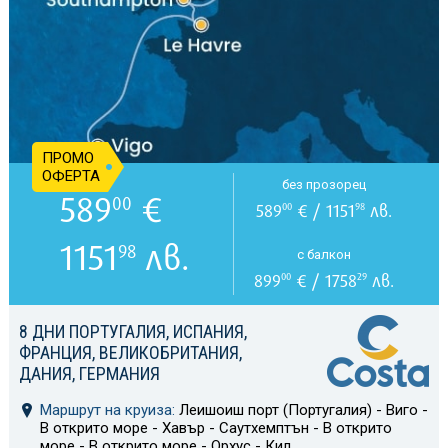
ПРОМО
ОФЕРТА
без прозорец
589
€
00
589
€ / 1151
лв.
00
98
1151
лв.
98
с балкон
899
€ / 1758
лв.
00
29
8 ДНИ ПОРТУГАЛИЯ, ИСПАНИЯ,
ФРАНЦИЯ, ВЕЛИКОБРИТАНИЯ,
ДАНИЯ, ГЕРМАНИЯ
Маршрут на круиза:
Леишоиш порт (Португалия) - Виго -
В открито море - Хавър - Саутхемптън - В открито
море - В открито море - Орхус - Кил