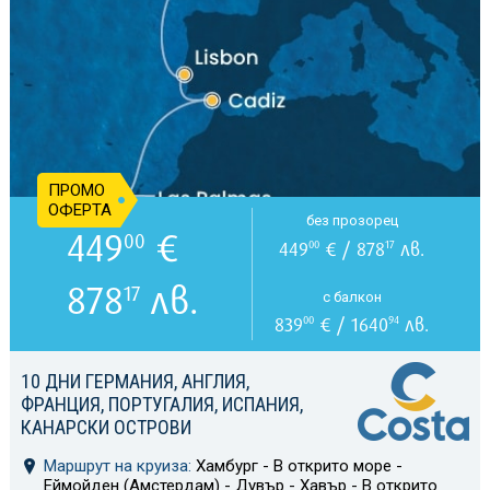
ПРОМО
ОФЕРТА
без прозорец
449
€
00
449
€ / 878
лв.
00
17
878
лв.
17
с балкон
839
€ / 1640
лв.
00
94
10 ДНИ ГЕРМАНИЯ, АНГЛИЯ,
ФРАНЦИЯ, ПОРТУГАЛИЯ, ИСПАНИЯ,
КАНАРСКИ ОСТРОВИ
Маршрут на круиза:
Хамбург - В открито море -
Еймойден (Амстердам) - Дувър - Хавър - В открито