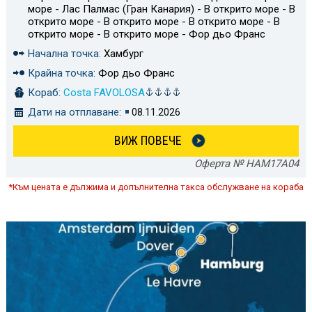
море - Лас Палмас (Гран Канария) - В открито море - В
открито море - В открито море - В открито море - В
открито море - В открито море - Фор дьо Франс
Начална точка:
Хамбург
Крайна точка:
Фор дьо Франс
Кораб:
Costa FAVOLOSA
Дати на отплаване:
08.11.2026
ВИЖ ПОВЕЧЕ
Оферта № HAM17A04
*Към цената е дължима и допълнителна такса обслужване на кораба