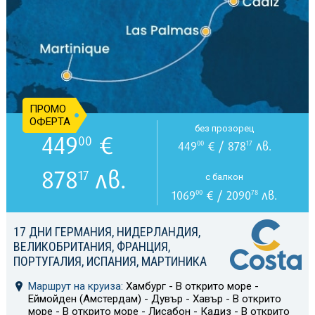
ПРОМО
ОФЕРТА
без прозорец
449
€
00
449
€ / 878
лв.
00
17
878
лв.
17
с балкон
1069
€ / 2090
лв.
00
78
17 ДНИ ГЕРМАНИЯ, НИДЕРЛАНДИЯ,
ВЕЛИКОБРИТАНИЯ, ФРАНЦИЯ,
ПОРТУГАЛИЯ, ИСПАНИЯ, МАРТИНИКА
Маршрут на круиза:
Хамбург - В открито море -
Еймойден (Амстердам) - Дувър - Хавър - В открито
море - В открито море - Лисабон - Кадиз - В открито