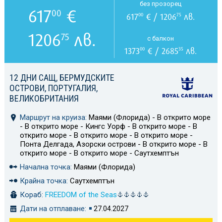
без прозорец
617
€
00
617
€ / 1206
лв.
00
75
1206
лв.
75
с балкон
1373
€ / 2685
лв.
00
35
12 ДНИ САЩ, БЕРМУДСКИТЕ
ОСТРОВИ, ПОРТУГАЛИЯ,
ВЕЛИКОБРИТАНИЯ
Маршрут на круиза:
Маями (Флорида) - В открито море
- В открито море - Кингс Уорф - В открито море - В
открито море - В открито море - В открито море -
Понта Делгада, Азорски острови - В открито море - В
открито море - В открито море - Саутхемптън
Начална точка:
Маями (Флорида)
Крайна точка:
Саутхемптън
Кораб:
FREEDOM of the Seas
Дати на отплаване:
27.04.2027