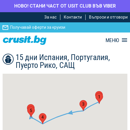
НОВО! СТАНИ ЧАСТ ОТ USIT CLUB ВЪВ VIBER
Премини
Премини
За нас
Контакти
Въпроси и отговори
към
към
главното
Навигацията
Получавай оферти за круизи
съдържание
МЕНЮ
15 дни Испания, Португалия,
Пуерто Рико, САЩ
2
1
3
6
5
4