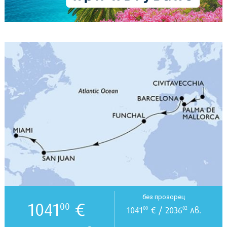
без прозорец
1041
€
00
1041
€ / 2036
лв.
00
02