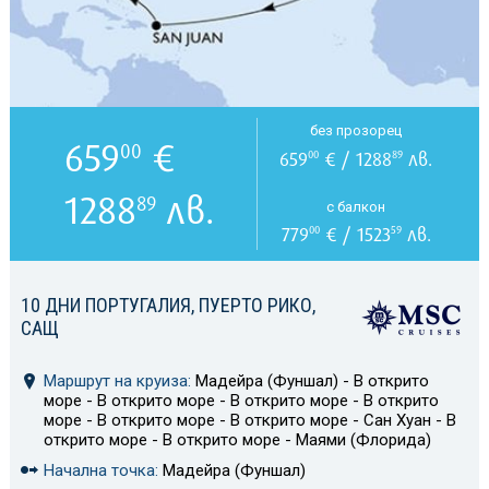
без прозорец
659
€
00
659
€ / 1288
лв.
00
89
1288
лв.
89
с балкон
779
€ / 1523
лв.
00
59
10 ДНИ ПОРТУГАЛИЯ, ПУЕРТО РИКО,
САЩ
Маршрут на круиза:
Мадейра (Фуншал) - В открито
море - В открито море - В открито море - В открито
море - В открито море - В открито море - Сан Хуан - В
открито море - В открито море - Маями (Флорида)
Начална точка:
Мадейра (Фуншал)