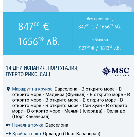
без прозорец
847
€
00
847
€ / 1656
лв.
00
59
1656
лв.
59
с балкон
927
€ / 1813
лв.
00
05
14 ДНИ ИСПАНИЯ, ПОРТУГАЛИЯ,
ПУЕРТО РИКО, САЩ
Маршрут на круиза:
Барселона - В открито море - В
открито море - Мадейра (Фуншал) - В открито море - В
открито море - В открито море - В открито море - В
открито море - В открито море - Сан Хуан - В открито
море - В открито море - Маями (Флорида) - Орландо
(Порт Канаверал)
Начална точка:
Барселона
Крайна точка:
Орландо (Порт Канаверал)