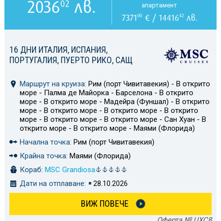
2036
лв.
02
апартамент
7371
€ / 14416
лв.
00
42
16 ДНИ ИТАЛИЯ, ИСПАНИЯ,
ПОРТУГАЛИЯ, ПУЕРТО РИКО, САЩ
Маршрут на круиза:
Рим (порт Чивитавекия) - В открито
море - Палма де Майорка - Барселона - В открито
море - В открито море - Мадейра (Фуншал) - В открито
море - В открито море - В открито море - В открито
море - В открито море - В открито море - Сан Хуан - В
открито море - В открито море - Маями (Флорида)
Начална точка:
Рим (порт Чивитавекия)
Крайна точка:
Маями (Флорида)
Кораб:
MSC Grandiosa
Дати на отплаване:
28.10.2026
ВИЖ ПОВЕЧЕ
Оферта № UXC8