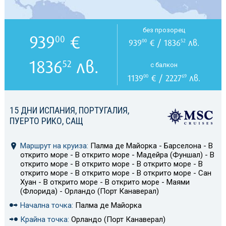
без прозорец
939
€
00
939
€ / 1836
лв.
00
52
1836
лв.
52
с балкон
1139
€ / 2227
лв.
00
69
15 ДНИ ИСПАНИЯ, ПОРТУГАЛИЯ,
ПУЕРТО РИКО, САЩ
Маршрут на круиза:
Палма де Майорка - Барселона - В
открито море - В открито море - Мадейра (Фуншал) - В
открито море - В открито море - В открито море - В
открито море - В открито море - В открито море - Сан
Хуан - В открито море - В открито море - Маями
(Флорида) - Орландо (Порт Канаверал)
Начална точка:
Палма де Майорка
Крайна точка:
Орландо (Порт Канаверал)