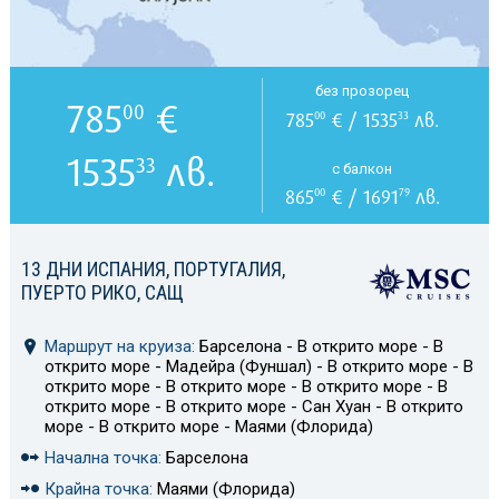
без прозорец
785
€
00
785
€ / 1535
лв.
00
33
1535
лв.
33
с балкон
865
€ / 1691
лв.
00
79
13 ДНИ ИСПАНИЯ, ПОРТУГАЛИЯ,
ПУЕРТО РИКО, САЩ
Маршрут на круиза:
Барселона - В открито море - В
открито море - Мадейра (Фуншал) - В открито море - В
открито море - В открито море - В открито море - В
открито море - В открито море - Сан Хуан - В открито
море - В открито море - Маями (Флорида)
Начална точка:
Барселона
Крайна точка:
Маями (Флорида)