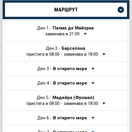
Още
МАРШРУТ
информация
за
Круиза
Ден 1 -
Палма де Майорка
заминава в 21:00
Ден 2 -
Барселона
пристига в 08:00 - заминава в 18:00
Ден 3 -
В открито море
Ден 4 -
В открито море
Ден 5 -
Мадейра (Фуншал)
пристига в 08:00 - заминава в 18:00
Ден 6 -
В открито море